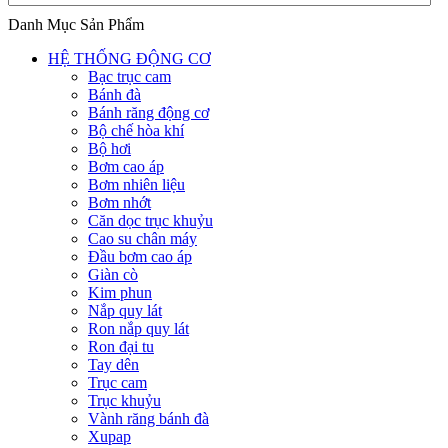
Danh Mục Sản Phẩm
HỆ THỐNG ĐỘNG CƠ
Bạc trục cam
Bánh đà
Bánh răng động cơ
Bộ chế hòa khí
Bộ hơi
Bơm cao áp
Bơm nhiên liệu
Bơm nhớt
Căn dọc trục khuỷu
Cao su chân máy
Đầu bơm cao áp
Giàn cò
Kim phun
Nắp quy lát
Ron nắp quy lát
Ron đại tu
Tay dên
Trục cam
Trục khuỷu
Vành răng bánh đà
Xupap