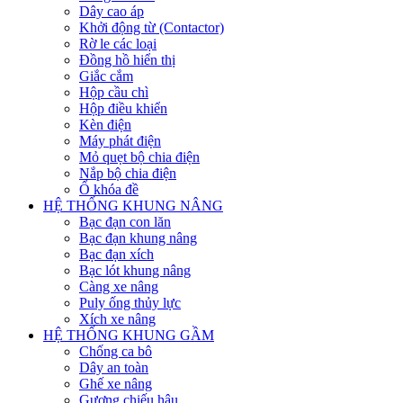
Dây cao áp
Khởi động từ (Contactor)
Rờ le các loại
Đồng hồ hiển thị
Giắc cắm
Hộp cầu chì
Hộp điều khiển
Kèn điện
Máy phát điện
Mỏ quẹt bộ chia điện
Nắp bộ chia điện
Ổ khóa đề
HỆ THỐNG KHUNG NÂNG
Bạc đạn con lăn
Bạc đạn khung nâng
Bạc đạn xích
Bạc lót khung nâng
Càng xe nâng
Puly ống thủy lực
Xích xe nâng
HỆ THỐNG KHUNG GẦM
Chống ca bô
Dây an toàn
Ghế xe nâng
Gương chiếu hậu