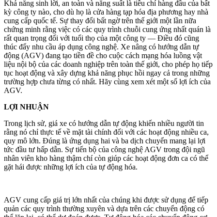
Khả năng sinh lời, an toàn và năng suất là tiêu chí hàng đầu của bất
kỳ công ty nào, cho dù họ là cửa hàng tạp hóa địa phương hay nhà
cung cấp quốc tế. Sự thay đổi bất ngờ trên thế giới một lần nữa
chứng minh rằng việc có các quy trình chuỗi cung ứng nhất quán là
rất quan trọng đối với tuổi thọ của một công ty — Điều đó cũng
thúc đẩy nhu cầu áp dụng công nghệ. Xe nâng có hướng dẫn tự
động (AGV) đang tạo tiền đề cho cuộc cách mạng hóa luồng vật
liệu nội bộ của các doanh nghiệp trên toàn thế giới, cho phép họ tiếp
tục hoạt động và xây dựng khả năng phục hồi ngay cả trong những
trường hợp chưa từng có nhất. Hãy cùng xem xét một số lợi ích của
AGV.
LỢI NHUẬN
Trong lịch sử, giá xe có hướng dẫn tự động khiến nhiều người tin
rằng nó chỉ thực tế về mặt tài chính đối với các hoạt động nhiều ca,
quy mô lớn. Đúng là ứng dụng hai và ba dịch chuyển mang lại lợi
tức đầu tư hấp dẫn. Sự tiến bộ của công nghệ AGV trong đội ngũ
nhân viên kho hàng thậm chí còn giúp các hoạt động đơn ca có thể
gặt hái được những lợi ích của tự động hóa.
AGV cung cấp giá trị lớn nhất của chúng khi được sử dụng để tiếp
quản các quy trình thường xuyên và dựa trên các chuyển động có