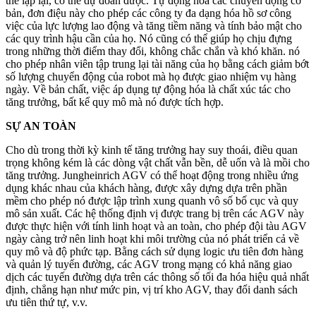
thể lặp lại, có thể dự đoán được. Tự động hóa các chuyển động cơ
bản, đơn điệu này cho phép các công ty đa dạng hóa hồ sơ công
việc của lực lượng lao động và tăng tiềm năng và tính bảo mật cho
các quy trình hậu cần của họ. Nó cũng có thể giúp họ chịu đựng
trong những thời điểm thay đổi, không chắc chắn và khó khăn. nó
cho phép nhân viên tập trung lại tài năng của họ bằng cách giảm bớt
số lượng chuyển động của robot mà họ được giao nhiệm vụ hàng
ngày. Về bản chất, việc áp dụng tự động hóa là chất xúc tác cho
tăng trưởng, bất kể quy mô mà nó được tích hợp.
SỰ AN TOÀN
Cho dù trong thời kỳ kinh tế tăng trưởng hay suy thoái, điều quan
trọng không kém là các dòng vật chất vẫn bền, dễ uốn và là mồi cho
tăng trưởng. Jungheinrich AGV có thể hoạt động trong nhiều ứng
dụng khác nhau của khách hàng, được xây dựng dựa trên phần
mềm cho phép nó được lập trình xung quanh vô số bố cục và quy
mô sản xuất. Các hệ thống định vị được trang bị trên các AGV này
được thực hiện với tính linh hoạt và an toàn, cho phép đội tàu AGV
ngày càng trở nên linh hoạt khi môi trường của nó phát triển cả về
quy mô và độ phức tạp. Bằng cách sử dụng logic ưu tiên đơn hàng
và quản lý tuyến đường, các AGV trong mạng có khả năng giao
dịch các tuyến đường dựa trên các thông số tối đa hóa hiệu quả nhất
định, chẳng hạn như mức pin, vị trí kho AGV, thay đổi danh sách
ưu tiên thứ tự, v.v.