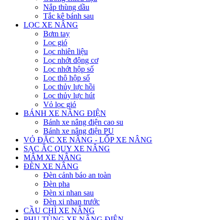
Nắp thùng dầu
Tắc kê bánh sau
LỌC XE NÂNG
Bơm tay
Lọc gió
Lọc nhiên liệu
Lọc nhớt động cơ
Lọc nhớt hộp số
Lọc thô hộp số
Lọc thủy lực hồi
Lọc thủy lực hút
Vỏ lọc gió
BÁNH XE NÂNG ĐIỆN
Bánh xe nâng điện cao su
Bánh xe nâng điện PU
VỎ ĐẶC XE NÂNG - LỐP XE NÂNG
SẠC ẮC QUY XE NÂNG
MÂM XE NÂNG
ĐÈN XE NÂNG
Đèn cảnh báo an toàn
Đèn pha
Đèn xi nhan sau
Đèn xi nhan trước
CẦU CHÌ XE NÂNG
PHỤ TÙNG XE NÂNG ĐIỆN