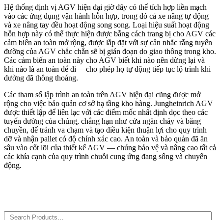
Hệ thống định vị AGV hiện đại giờ đây có thể tích hợp liền mạch
vào các ứng dụng vận hành hỗn hợp, trong đó cả xe nâng tự động
và xe nâng tay đều hoạt động song song. Loại hiệu suất hoạt động
hỗn hợp này có thể thực hiện được bằng cách trang bị cho AGV các
cảm biến an toàn mở rộng, được lắp đặt với sự cân nhắc rằng tuyến
đường của AGV chắc chắn sẽ bị gián đoạn do giao thông trong kho.
Các cảm biến an toàn này cho AGV biết khi nào nên dừng lại và
khi nào là an toàn để đi— cho phép họ tự động tiếp tục lộ trình khi
đường đã thông thoáng.
Các tham số lập trình an toàn trên AGV hiện đại cũng được mở
rộng cho việc bảo quản cơ sở hạ tầng kho hàng. Jungheinrich AGV
được thiết lập để liên lạc với các điểm mốc nhất định dọc theo các
tuyến đường của chúng, chẳng hạn như cửa ngăn cháy và băng
chuyền, để tránh va chạm và tạo điều kiện thuận lợi cho quy trình
dỡ và nhận pallet có độ chính xác cao. An toàn và bảo quản đã ăn
sâu vào cốt lõi của thiết kế AGV — chúng bảo vệ và nâng cao tất cả
các khía cạnh của quy trình chuỗi cung ứng đang sống và chuyển
động.