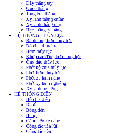
Dây thắng tay
Guốc thắng
Tang bua thắng
Xy lanh thắng chính
Xy lanh thắng phụ
Heo thắng xe nâng
HỆ THỐNG THỦY LỰC
Bánh răng bơm thủy lực
Bộ chia thủy lực
Bơm thủy lực
Khớp các đăng bơm thủy lực
Ống dầu thủy lực
Phớt bộ chia thủy lực
Phớt bơm thủy lực
Phớt xy lanh nâng
Phớt xy lanh nghiêng
Xy lanh nghiêng
HỆ THỐNG ĐIỆN
Bộ chia điện
Bộ đề
Bóng đèn
Bu gi
Cảm biến xe nâng
Công tắc tiến lùi
Công tắc đèn