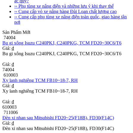
ắc quy?
›› Phụ tùng xe nâng điện và những lưu ý khi thay thế
›› Cung cấp vỏ xe nâng hàng Đài Loan chất lượng cao
›› Cung cấp phụ tùng xe nâng điện toàn quốc, giao hàng tận
nơi
Sản Phẩm Mới
74004
Bu gi xông Isuzu C240PKJ, C240PKG, TCM FD20~30C6/T6
Giá: ₫
Bu gi xông Isuzu C240PKJ, C240PKG, TCM FD20~30C6/T6
Giá: ₫
74004
610003
Xy lanh nghiêng TCM FB10~18-7, RH
Giá: ₫
Xy lanh nghiêng TCM FB10~18-7, RH
Giá: ₫
610003
711006
Đèn xi nhan sau Mitsubishi FD20~25(F18B), FD30(F14C)
Giá: ₫
Đèn xi nhan sau Mitsubishi FD20~25(F18B), FD30(F14C)