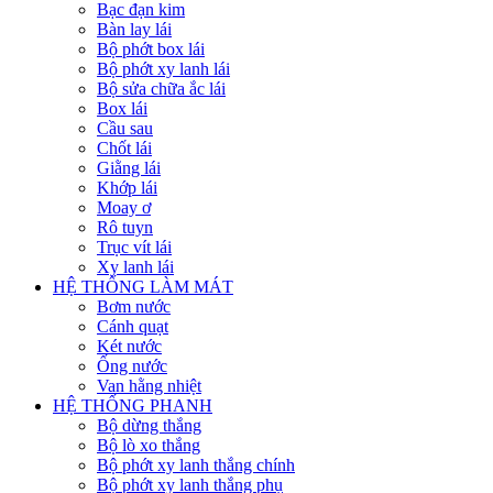
Bạc đạn kim
Bàn lay lái
Bộ phớt box lái
Bộ phớt xy lanh lái
Bộ sửa chữa ắc lái
Box lái
Cầu sau
Chốt lái
Giằng lái
Khớp lái
Moay ơ
Rô tuyn
Trục vít lái
Xy lanh lái
HỆ THỐNG LÀM MÁT
Bơm nước
Cánh quạt
Két nước
Ống nước
Van hằng nhiệt
HỆ THỐNG PHANH
Bộ dừng thắng
Bộ lò xo thắng
Bộ phớt xy lanh thắng chính
Bộ phớt xy lanh thắng phụ