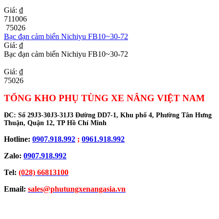
Giá: ₫
711006
75026
Bạc đạn cảm biến Nichiyu FB10~30-72
Giá: ₫
Bạc đạn cảm biến Nichiyu FB10~30-72
Giá: ₫
75026
TỔNG KHO PHỤ TÙNG XE NÂNG VIỆT NAM
ĐC:
Số 29J3-30J3-31J3 Đường DD7-1, Khu phố 4, Phường Tân Hưng
Thuận, Quận 12, TP Hồ Chí Minh
Hotline:
0907.918.992
;
0961.918.992
Zalo:
0907.918.992
Tel:
(028) 66813100
Email:
sales@phutungxenangasia.vn