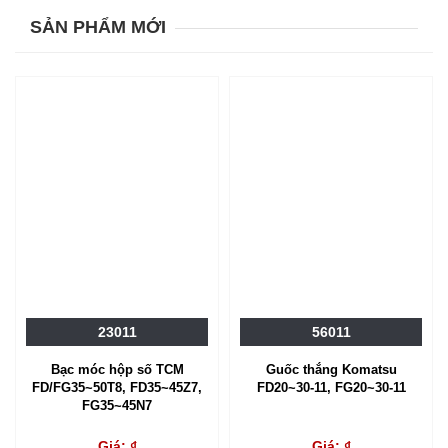
SẢN PHẨM MỚI
23011
56011
Bạc móc hộp số TCM
Guốc thắng Komatsu
FD/FG35~50T8, FD35~45Z7,
FD20~30-11, FG20~30-11
FG35~45N7
Giá: ₫
Giá: ₫