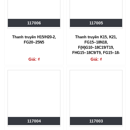
117006
117005
Thanh truyền H15/H20-2,
Thanh truyền K15, K21,
FG20~25N5
FG15~18N18,
F(H)G10~18C19/T19,
FHG15~18C9/T9, FG15~18-
17/-20
Giá: ₫
Giá: ₫
117004
117003