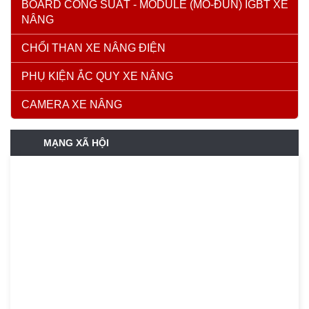
BOARD CÔNG SUẤT - MODULE (MÔ-ĐUN) IGBT XE
NÂNG
CHỔI THAN XE NÂNG ĐIỆN
PHỤ KIỆN ẮC QUY XE NÂNG
CAMERA XE NÂNG
MẠNG XÃ HỘI