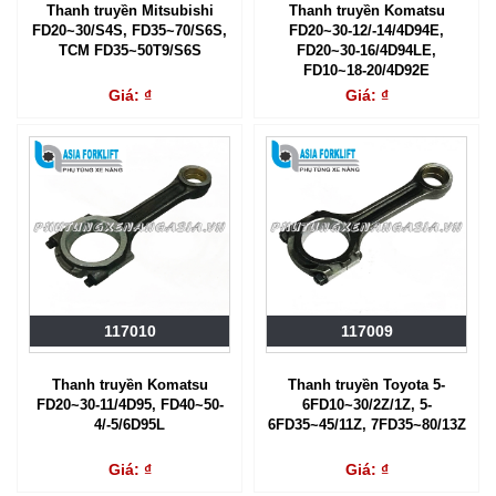
Thanh truyền Mitsubishi
Thanh truyền Komatsu
FD20~30/S4S, FD35~70/S6S,
FD20~30-12/-14/4D94E,
TCM FD35~50T9/S6S
FD20~30-16/4D94LE,
FD10~18-20/4D92E
Giá: ₫
Giá: ₫
117010
117009
Thanh truyền Komatsu
Thanh truyền Toyota 5-
FD20~30-11/4D95, FD40~50-
6FD10~30/2Z/1Z, 5-
4/-5/6D95L
6FD35~45/11Z, 7FD35~80/13Z
Giá: ₫
Giá: ₫