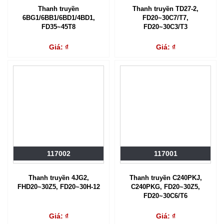
Thanh truyền
Thanh truyền TD27-2,
6BG1/6BB1/6BD1/4BD1,
FD20~30C7/T7,
FD35~45T8
FD20~30C3/T3
Giá: ₫
Giá: ₫
117002
117001
Thanh truyền 4JG2,
Thanh truyền C240PKJ,
FHD20~30Z5, FD20~30H-12
C240PKG, FD20~30Z5,
FD20~30C6/T6
Giá: ₫
Giá: ₫