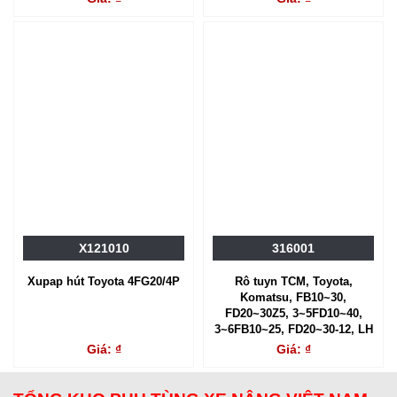
X121010
316001
Xupap hút Toyota 4FG20/4P
Rô tuyn TCM, Toyota,
Komatsu, FB10~30,
FD20~30Z5, 3~5FD10~40,
3~6FB10~25, FD20~30-12, LH
Giá: ₫
Giá: ₫