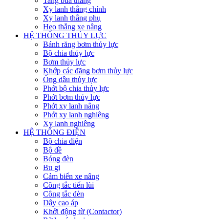
Tang bua thắng
Xy lanh thắng chính
Xy lanh thắng phụ
Heo thắng xe nâng
HỆ THỐNG THỦY LỰC
Bánh răng bơm thủy lực
Bộ chia thủy lực
Bơm thủy lực
Khớp các đăng bơm thủy lực
Ống dầu thủy lực
Phớt bộ chia thủy lực
Phớt bơm thủy lực
Phớt xy lanh nâng
Phớt xy lanh nghiêng
Xy lanh nghiêng
HỆ THỐNG ĐIỆN
Bộ chia điện
Bộ đề
Bóng đèn
Bu gi
Cảm biến xe nâng
Công tắc tiến lùi
Công tắc đèn
Dây cao áp
Khởi động từ (Contactor)