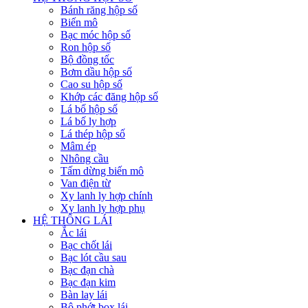
Bánh răng hộp số
Biến mô
Bạc móc hộp số
Ron hộp số
Bộ đồng tốc
Bơm dầu hộp số
Cao su hộp số
Khớp các đăng hộp số
Lá bố hộp số
Lá bố ly hợp
Lá thép hộp số
Mâm ép
Nhông cầu
Tấm dừng biến mô
Van điện từ
Xy lanh ly hợp chính
Xy lanh ly hợp phụ
HỆ THỐNG LÁI
Ắc lái
Bạc chốt lái
Bạc lót cầu sau
Bạc đạn chà
Bạc đạn kim
Bàn lay lái
Bộ phớt box lái