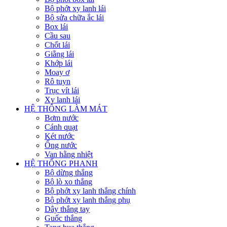
Bộ phớt xy lanh lái
Bộ sửa chữa ắc lái
Box lái
Cầu sau
Chốt lái
Giằng lái
Khớp lái
Moay ơ
Rô tuyn
Trục vít lái
Xy lanh lái
HỆ THỐNG LÀM MÁT
Bơm nước
Cánh quạt
Két nước
Ống nước
Van hằng nhiệt
HỆ THỐNG PHANH
Bộ dừng thắng
Bộ lò xo thắng
Bộ phớt xy lanh thắng chính
Bộ phớt xy lanh thắng phụ
Dây thắng tay
Guốc thắng