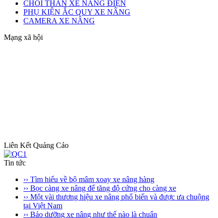
CHỔI THAN XE NÂNG ĐIỆN
PHỤ KIỆN ẮC QUY XE NÂNG
CAMERA XE NÂNG
Mạng xã hội
Liên Kết Quảng Cáo
Tin tức
›› Tìm hiểu về bộ mâm xoay xe nâng hàng
›› Bọc càng xe nâng để tăng độ cứng cho càng xe
›› Một vài thương hiệu xe nâng phổ biến và được ưa chuộng
tại Việt Nam
›› Bảo dưỡng xe nâng như thế nào là chuẩn