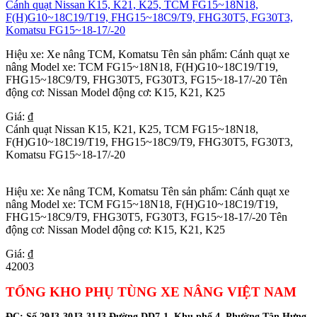
Cánh quạt Nissan K15, K21, K25, TCM FG15~18N18,
F(H)G10~18C19/T19, FHG15~18C9/T9, FHG30T5, FG30T3,
Komatsu FG15~18-17/-20
Hiệu xe: Xe nâng TCM, Komatsu Tên sản phẩm: Cánh quạt xe
nâng Model xe: TCM FG15~18N18, F(H)G10~18C19/T19,
FHG15~18C9/T9, FHG30T5, FG30T3, FG15~18-17/-20 Tên
động cơ: Nissan Model động cơ: K15, K21, K25
Giá: ₫
Cánh quạt Nissan K15, K21, K25, TCM FG15~18N18,
F(H)G10~18C19/T19, FHG15~18C9/T9, FHG30T5, FG30T3,
Komatsu FG15~18-17/-20
Hiệu xe: Xe nâng TCM, Komatsu Tên sản phẩm: Cánh quạt xe
nâng Model xe: TCM FG15~18N18, F(H)G10~18C19/T19,
FHG15~18C9/T9, FHG30T5, FG30T3, FG15~18-17/-20 Tên
động cơ: Nissan Model động cơ: K15, K21, K25
Giá: ₫
42003
TỔNG KHO PHỤ TÙNG XE NÂNG VIỆT NAM
ĐC:
Số 29J3-30J3-31J3 Đường DD7-1, Khu phố 4, Phường Tân Hưng