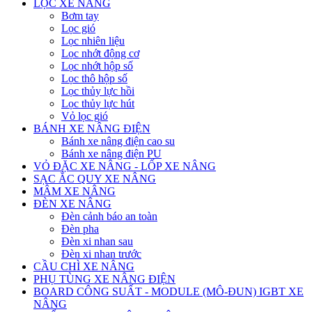
LỌC XE NÂNG
Bơm tay
Lọc gió
Lọc nhiên liệu
Lọc nhớt động cơ
Lọc nhớt hộp số
Lọc thô hộp số
Lọc thủy lực hồi
Lọc thủy lực hút
Vỏ lọc gió
BÁNH XE NÂNG ĐIỆN
Bánh xe nâng điện cao su
Bánh xe nâng điện PU
VỎ ĐẶC XE NÂNG - LỐP XE NÂNG
SẠC ẮC QUY XE NÂNG
MÂM XE NÂNG
ĐÈN XE NÂNG
Đèn cảnh báo an toàn
Đèn pha
Đèn xi nhan sau
Đèn xi nhan trước
CẦU CHÌ XE NÂNG
PHỤ TÙNG XE NÂNG ĐIỆN
BOARD CÔNG SUẤT - MODULE (MÔ-ĐUN) IGBT XE
NÂNG