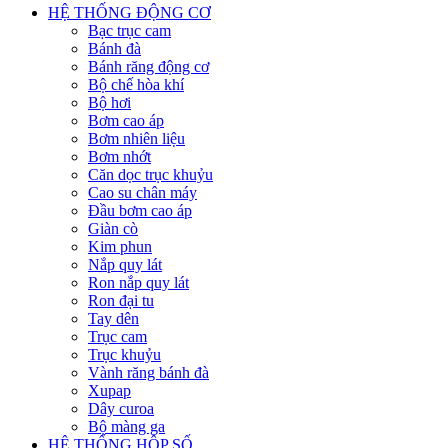
HỆ THỐNG ĐỘNG CƠ
Bạc trục cam
Bánh đà
Bánh răng động cơ
Bộ chế hòa khí
Bộ hơi
Bơm cao áp
Bơm nhiên liệu
Bơm nhớt
Căn dọc trục khuỷu
Cao su chân máy
Đầu bơm cao áp
Giàn cò
Kim phun
Nắp quy lát
Ron nắp quy lát
Ron đại tu
Tay dên
Trục cam
Trục khuỷu
Vành răng bánh đà
Xupap
Dây curoa
Bộ màng ga
HỆ THỐNG HỘP SỐ