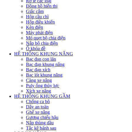
Rờ le các loại
Đồng hồ hiển thị
Giắc cắm
Hộp cầu chì
Hộp điều khiển
Kèn điện
Máy phát điện
Mỏ quẹt bộ chia điện
Nắp bộ chia điện
Ổ khóa đề
HỆ THỐNG KHUNG NÂNG
Bạc đạn con lăn
Bạc đạn khung nâng
Bạc đạn xích
Bạc lót khung nâng
Càng xe nâng
Puly ống thủy lực
Xích xe nâng
HỆ THỐNG KHUNG GẦM
Chống ca bô
Dây an toàn
Ghế xe nâng
Gương chiếu hậu
Nắp thùng dầu
Tắc kê bánh sau