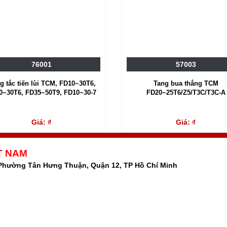
76001
57003
g tắc tiến lùi TCM, FD10~30T6,
Tang bua thắng TCM
0~30T6, FD35~50T9, FD10~30-7
FD20~25T6/Z5/T3C/T3C-A
Giá: ₫
Giá: ₫
T NAM
 Phường Tân Hưng Thuận, Quận 12, TP Hồ Chí Minh