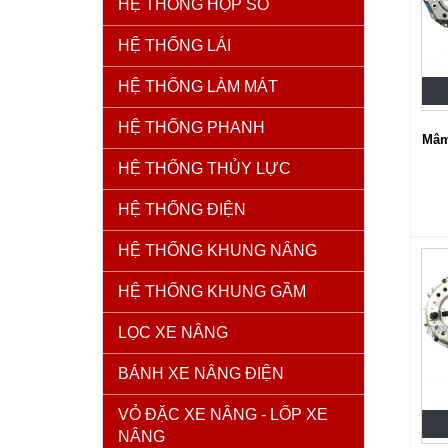
HỆ THỐNG HỘP SỐ
HỆ THỐNG LÁI
HỆ THỐNG LÀM MÁT
HỆ THỐNG PHANH
Mâm
HỆ THỐNG THỦY LỰC
HỆ THỐNG ĐIỆN
HỆ THỐNG KHUNG NÂNG
HỆ THỐNG KHUNG GẦM
LỌC XE NÂNG
BÁNH XE NÂNG ĐIỆN
VỎ ĐẶC XE NÂNG - LỐP XE
NÂNG