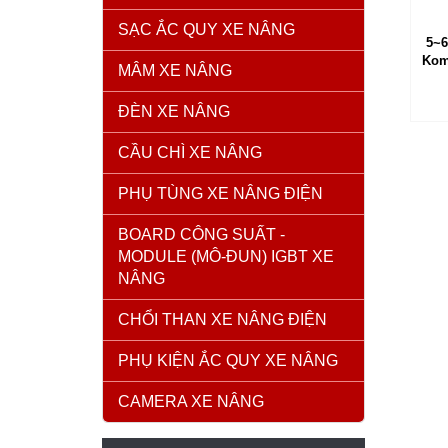
SẠC ẮC QUY XE NÂNG
5~6
Kom
MÂM XE NÂNG
ĐÈN XE NÂNG
CẦU CHÌ XE NÂNG
PHỤ TÙNG XE NÂNG ĐIỆN
BOARD CÔNG SUẤT -
MODULE (MÔ-ĐUN) IGBT XE
NÂNG
CHỔI THAN XE NÂNG ĐIỆN
PHỤ KIỆN ẮC QUY XE NÂNG
CAMERA XE NÂNG