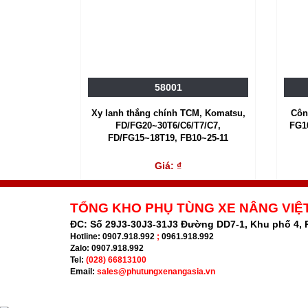
58001
Xy lanh thắng chính TCM, Komatsu,
Côn
FD/FG20~30T6/C6/T7/C7,
FG1
FD/FG15~18T19, FB10~25-11
Giá: ₫
TỔNG KHO PHỤ TÙNG XE NÂNG VIỆ
ĐC:
Số 29J3-30J3-31J3 Đường DD7-1, Khu phố 4,
Hotline:
0907.918.992
;
0961.918.992
Zalo:
0907.918.992
Tel:
(028) 66813100
Email:
sales@phutungxenangasia.vn
.