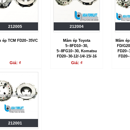
212005
212004
 ép TCM FD20~35VC
Mâm ép Toyota
Mâm ép
5~8FD10~30,
FD/G20
5~8FG10~30, Komatsu
FD20~3
FD20~30-12/-14/-15/-16
FD20~
FD15~3
Giá: ₫
Giá: ₫
212001