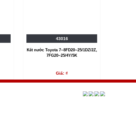
43016
Két nước Toyota 7~8FD20~25/1DZ/2Z,
7FG20~25/4Y/5K
Giá: ₫