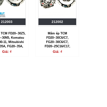
212003
212002
 TCM FD20~30Z5,
Mâm ép TCM
~30N5, Komatsu
FD20~30C6/C7,
0-11, Mitsubishi
FG20~30C6/C7,
35A, FG20~35A,
FD20~25C16/C17,
5AN, FG15~35AN
FG20~25C16/C17
Giá: ₫
Giá: ₫