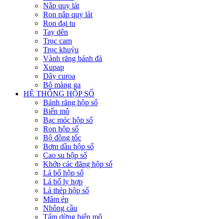
Nắp quy lát
Ron nắp quy lát
Ron đại tu
Tay dên
Trục cam
Trục khuỷu
Vành răng bánh đà
Xupap
Dây curoa
Bộ màng ga
HỆ THỐNG HỘP SỐ
Bánh răng hộp số
Biến mô
Bạc móc hộp số
Ron hộp số
Bộ đồng tốc
Bơm dầu hộp số
Cao su hộp số
Khớp các đăng hộp số
Lá bố hộp số
Lá bố ly hợp
Lá thép hộp số
Mâm ép
Nhông cầu
Tấm dừng biến mô