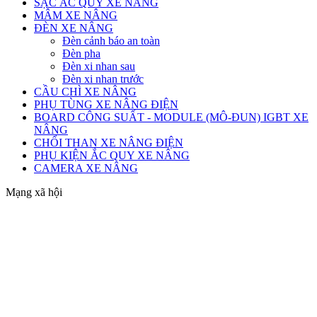
SẠC ẮC QUY XE NÂNG
MÂM XE NÂNG
ĐÈN XE NÂNG
Đèn cảnh báo an toàn
Đèn pha
Đèn xi nhan sau
Đèn xi nhan trước
CẦU CHÌ XE NÂNG
PHỤ TÙNG XE NÂNG ĐIỆN
BOARD CÔNG SUẤT - MODULE (MÔ-ĐUN) IGBT XE
NÂNG
CHỔI THAN XE NÂNG ĐIỆN
PHỤ KIỆN ẮC QUY XE NÂNG
CAMERA XE NÂNG
Mạng xã hội