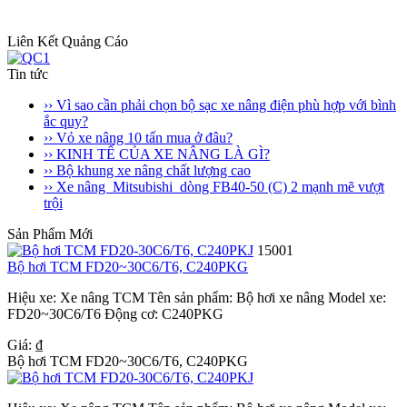
Liên Kết Quảng Cáo
Tin tức
›› Vì sao cần phải chọn bộ sạc xe nâng điện phù hợp với bình
ắc quy?
›› Vỏ xe nâng 10 tấn mua ở đâu?
›› KINH TẾ CỦA XE NÂNG LÀ GÌ?
›› Bộ khung xe nâng chất lượng cao
›› Xe nâng Mitsubishi dòng FB40-50 (C) 2 mạnh mẽ vượt
trội
Sản Phẩm Mới
15001
Bộ hơi TCM FD20~30C6/T6, C240PKG
Hiệu xe: Xe nâng TCM Tên sản phẩm: Bộ hơi xe nâng Model xe:
FD20~30C6/T6 Ðộng cơ: C240PKG
Giá: ₫
Bộ hơi TCM FD20~30C6/T6, C240PKG