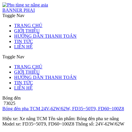
BANNER PHAI
Toggle Nav
TRANG CHỦ
GIỚI THIỆU
HƯỚNG DẪN THANH TOÁN
TIN TỨC
LIÊN HỆ
Toggle Nav
TRANG CHỦ
GIỚI THIỆU
HƯỚNG DẪN THANH TOÁN
TIN TỨC
LIÊN HỆ
Bóng đèn
73025
Bóng đèn pha TCM 24V-62W/62W, FD35~50T9, FD60~100Z8
Hiệu xe: Xe nâng TCM Tên sản phẩm: Bóng đèn pha xe nâng
Model xe: FD35~50T9, FD60~100Z8 Thông số: 24V-62W/62W