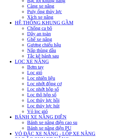
Bạc lót khung nâng
Càng xe nâng
Puly ống thủy lực
Xích xe nâng
HỆ THỐNG KHUNG GẦM
Chống ca bô
Dây an toàn
Ghế xe nâng
Gương chiếu hậu
Nắp thùng dầu
Tắc kê bánh sau
LỌC XE NÂNG
Bơm tay
Lọc gió
Lọc nhiên liệu
Lọc nhớt động cơ
Lọc nhớt hộp số
Lọc thô hộp số
Lọc thủy lực hồi
Lọc thủy lực hút
Vỏ lọc gió
BÁNH XE NÂNG ĐIỆN
Bánh xe nâng điện cao su
Bánh xe nâng điện PU
VỎ ĐẶC XE NÂNG - LỐP XE NÂNG