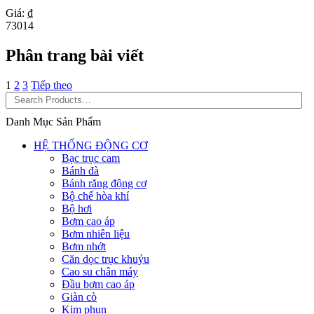
Giá: ₫
73014
Phân trang bài viết
1
2
3
Tiếp theo
Danh Mục Sản Phẩm
HỆ THỐNG ĐỘNG CƠ
Bạc trục cam
Bánh đà
Bánh răng động cơ
Bộ chế hòa khí
Bộ hơi
Bơm cao áp
Bơm nhiên liệu
Bơm nhớt
Căn dọc trục khuỷu
Cao su chân máy
Đầu bơm cao áp
Giàn cò
Kim phun