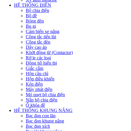
HỆ THỐNG ĐIỆN
Bộ chia điện
Bộ đề
Bóng đèn
Bu gi
Cảm biến xe nâng
Công tắc tiến lùi
Công tắc đèn
Dây cao áp
Khởi động từ (Contactor)
Rờ le các loại
Đồng hồ hiển thị
Giắc cắm
Hộp cầu chì
Hộp điều khiển
Kèn điện
Máy phát điện
Mỏ quẹt bộ chia điện
Nắp bộ chia điện
Ổ khóa đề
HỆ THỐNG KHUNG NÂNG
Bạc đạn con lăn
Bạc đạn khung nâng
Bạc đạn xích