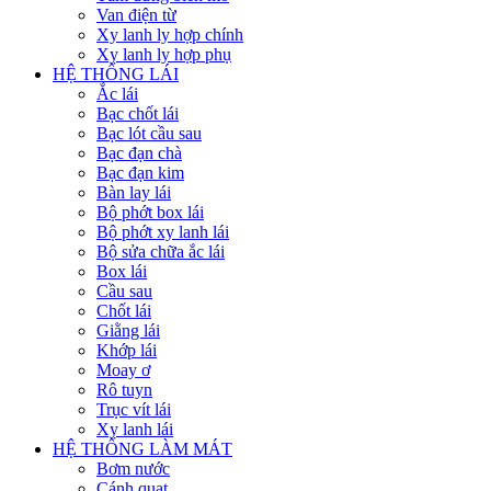
Van điện từ
Xy lanh ly hợp chính
Xy lanh ly hợp phụ
HỆ THỐNG LÁI
Ắc lái
Bạc chốt lái
Bạc lót cầu sau
Bạc đạn chà
Bạc đạn kim
Bàn lay lái
Bộ phớt box lái
Bộ phớt xy lanh lái
Bộ sửa chữa ắc lái
Box lái
Cầu sau
Chốt lái
Giằng lái
Khớp lái
Moay ơ
Rô tuyn
Trục vít lái
Xy lanh lái
HỆ THỐNG LÀM MÁT
Bơm nước
Cánh quạt