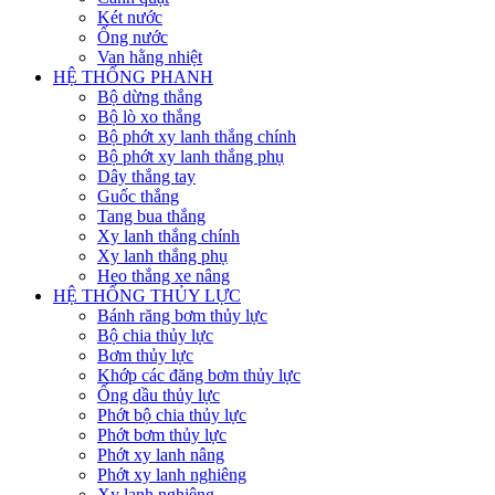
Két nước
Ống nước
Van hằng nhiệt
HỆ THỐNG PHANH
Bộ dừng thắng
Bộ lò xo thắng
Bộ phớt xy lanh thắng chính
Bộ phớt xy lanh thắng phụ
Dây thắng tay
Guốc thắng
Tang bua thắng
Xy lanh thắng chính
Xy lanh thắng phụ
Heo thắng xe nâng
HỆ THỐNG THỦY LỰC
Bánh răng bơm thủy lực
Bộ chia thủy lực
Bơm thủy lực
Khớp các đăng bơm thủy lực
Ống dầu thủy lực
Phớt bộ chia thủy lực
Phớt bơm thủy lực
Phớt xy lanh nâng
Phớt xy lanh nghiêng
Xy lanh nghiêng