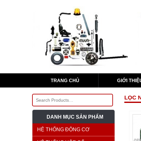
TRANG CHỦ
GIỚI THIỆ
LỌC 
DANH MỤC SẢN PHẨM
HỆ THỐNG ĐỘNG CƠ