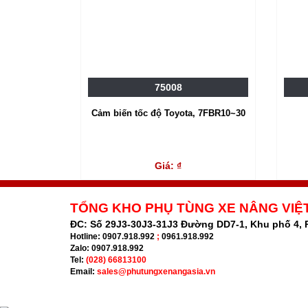
75008
Cảm biến tốc độ Toyota, 7FBR10~30
Giá: ₫
TỔNG KHO PHỤ TÙNG XE NÂNG VIỆ
ĐC:
Số 29J3-30J3-31J3 Đường DD7-1, Khu phố 4,
Hotline:
0907.918.992
;
0961.918.992
Zalo:
0907.918.992
Tel:
(028) 66813100
Email:
sales@phutungxenangasia.vn
.