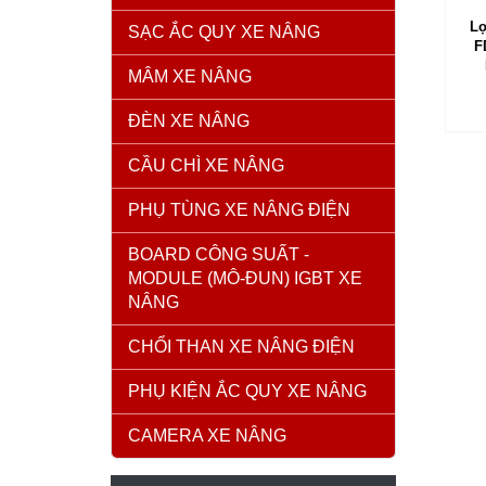
Lọ
SẠC ẮC QUY XE NÂNG
F
MÂM XE NÂNG
ĐÈN XE NÂNG
CẦU CHÌ XE NÂNG
PHỤ TÙNG XE NÂNG ĐIỆN
BOARD CÔNG SUẤT -
MODULE (MÔ-ĐUN) IGBT XE
NÂNG
CHỔI THAN XE NÂNG ĐIỆN
PHỤ KIỆN ẮC QUY XE NÂNG
CAMERA XE NÂNG