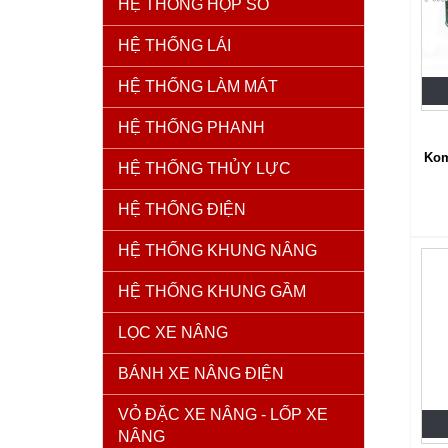
HỆ THỐNG HỘP SỐ
HỆ THỐNG LÁI
HỆ THỐNG LÀM MÁT
HỆ THỐNG PHANH
Kom
HỆ THỐNG THỦY LỰC
HỆ THỐNG ĐIỆN
HỆ THỐNG KHUNG NÂNG
HỆ THỐNG KHUNG GẦM
LỌC XE NÂNG
BÁNH XE NÂNG ĐIỆN
VỎ ĐẶC XE NÂNG - LỐP XE
NÂNG