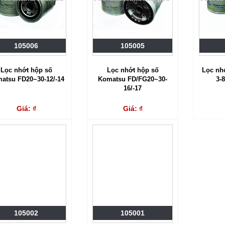
105006
105005
Lọc nhớt hộp số
Lọc nhớt hộp số
Lọc nh
atsu FD20~30-12/-14
Komatsu FD/FG20~30-
3-
16/-17
Giá: ₫
Giá: ₫
105002
105001