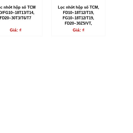
c nhớt hộp số TCM
Lọc nhớt hộp số TCM,
D/FG10~18T13/T14,
FD10~18T12/T19,
FD20~30T3/T6/T7
FG10~18T12/T19,
FD20~30Z5/VT,
FD20~30T6/T3
Giá: ₫
Giá: ₫