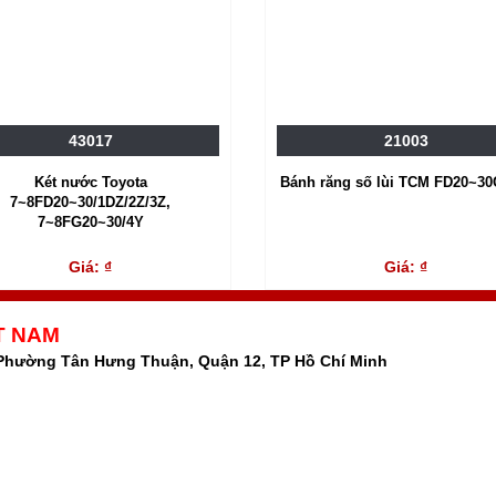
43017
21003
Két nước Toyota
Bánh răng số lùi TCM FD20~30
7~8FD20~30/1DZ/2Z/3Z,
7~8FG20~30/4Y
Giá: ₫
Giá: ₫
T NAM
 Phường Tân Hưng Thuận, Quận 12, TP Hồ Chí Minh