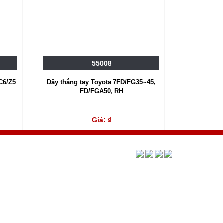
55008
C6/Z5
Dây thắng tay Toyota 7FD/FG35~45,
FD/FGA50, RH
Giá: ₫