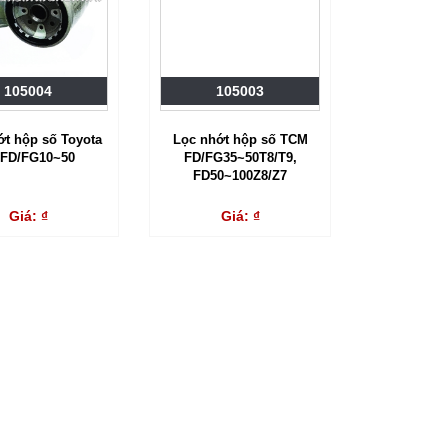
105004
105003
ớt hộp số Toyota
Lọc nhớt hộp số TCM
8FD/FG10~50
FD/FG35~50T8/T9,
FD50~100Z8/Z7
Giá: ₫
Giá: ₫