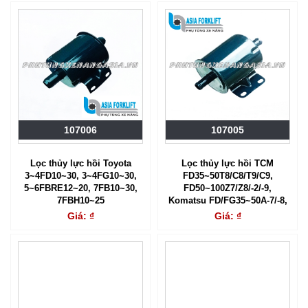
107006
107005
Lọc thủy lực hồi Toyota
Lọc thủy lực hồi TCM
3~4FD10~30, 3~4FG10~30,
FD35~50T8/C8/T9/C9,
5~6FBRE12~20, 7FB10~30,
FD50~100Z7/Z8/-2/-9,
7FBH10~25
Komatsu FD/FG35~50A-7/-8,
FD/FG50~80-7/-8/-10
Giá: ₫
Giá: ₫