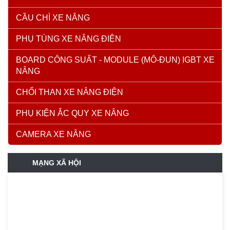
CẦU CHÌ XE NÂNG
PHỤ TÙNG XE NÂNG ĐIỆN
BOARD CÔNG SUẤT - MODULE (MÔ-ĐUN) IGBT XE
NÂNG
CHỔI THAN XE NÂNG ĐIỆN
PHỤ KIỆN ẮC QUY XE NÂNG
CAMERA XE NÂNG
MẠNG XÃ HỘI