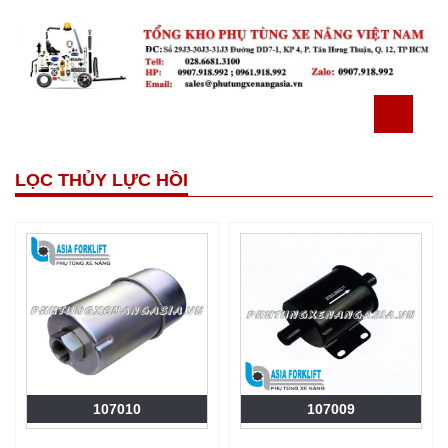
LỌC THỦY LỰC HỒI
107010
107009