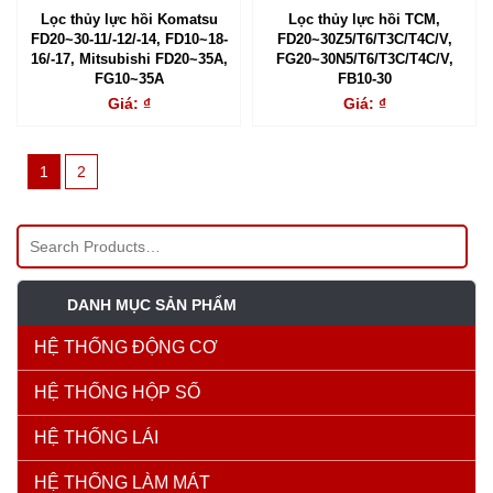
Lọc thủy lực hồi Komatsu
Lọc thủy lực hồi TCM,
FD20~30-11/-12/-14, FD10~18-
FD20~30Z5/T6/T3C/T4C/V,
16/-17, Mitsubishi FD20~35A,
FG20~30N5/T6/T3C/T4C/V,
FG10~35A
FB10-30
Giá: ₫
Giá: ₫
1
2
DANH MỤC SẢN PHẨM
HỆ THỐNG ĐỘNG CƠ
HỆ THỐNG HỘP SỐ
HỆ THỐNG LÁI
HỆ THỐNG LÀM MÁT