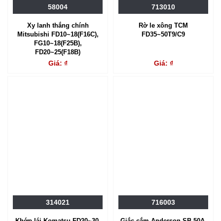
58004
713010
Xy lanh thắng chính
Rờ le xông TCM
Mitsubishi FD10~18(F16C),
FD35~50T9/C9
FG10~18(F25B),
FD20~25(F18B)
Giá: ₫
Giá: ₫
314021
716003
Khớp lái Komatsu FD20~30-
Giắc cắm Anderson SB 50A-