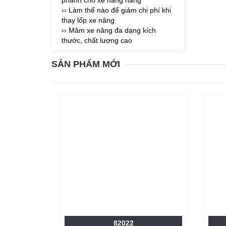
phanh cho xe nâng hàng
›› Làm thế nào để giảm chi phí khi
thay lốp xe nâng
›› Mâm xe nâng đa dạng kích
thước, chất lượng cao
SẢN PHẨM MỚI
82022