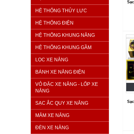
Sạc
HỆ THỐNG THỦY LỰC
HỆ THỐNG ĐIỆN
HỆ THỐNG KHUNG NÂNG
HỆ THỐNG KHUNG GẦM
LỌC XE NÂNG
BÁNH XE NÂNG ĐIỆN
VỎ ĐẶC XE NÂNG - LỐP XE
NÂNG
Sạc
SẠC ẮC QUY XE NÂNG
MÂM XE NÂNG
ĐÈN XE NÂNG