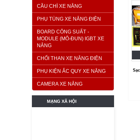
CẦU CHÌ XE NÂNG
PHỤ TÙNG XE NÂNG ĐIỆN
BOARD CÔNG SUẤT -
MODULE (MÔ-ĐUN) IGBT XE
NÂNG
CHỔI THAN XE NÂNG ĐIỆN
Sạc
PHỤ KIỆN ẮC QUY XE NÂNG
CAMERA XE NÂNG
MẠNG XÃ HỘI