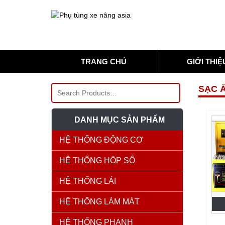
TRANG CHỦ
GIỚI THIỆ
SẠC 
DANH MỤC SẢN PHẨM
HỆ THỐNG ĐỘNG CƠ
HỆ THỐNG HỘP SỐ
HỆ THỐNG LÁI
HỆ THỐNG LÀM MÁT
HỆ THỐNG PHANH