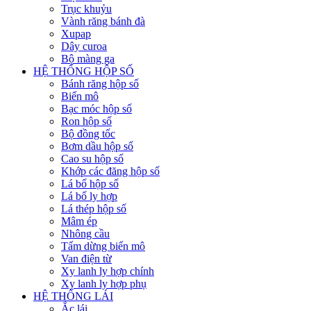
Trục khuỷu
Vành răng bánh đà
Xupap
Dây curoa
Bộ màng ga
HỆ THỐNG HỘP SỐ
Bánh răng hộp số
Biến mô
Bạc móc hộp số
Ron hộp số
Bộ đồng tốc
Bơm dầu hộp số
Cao su hộp số
Khớp các đăng hộp số
Lá bố hộp số
Lá bố ly hợp
Lá thép hộp số
Mâm ép
Nhông cầu
Tấm dừng biến mô
Van điện từ
Xy lanh ly hợp chính
Xy lanh ly hợp phụ
HỆ THỐNG LÁI
Ắc lái