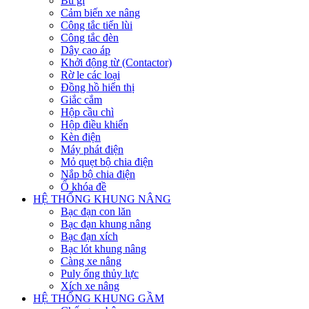
Bu gi
Cảm biến xe nâng
Công tắc tiến lùi
Công tắc đèn
Dây cao áp
Khởi động từ (Contactor)
Rờ le các loại
Đồng hồ hiển thị
Giắc cắm
Hộp cầu chì
Hộp điều khiển
Kèn điện
Máy phát điện
Mỏ quẹt bộ chia điện
Nắp bộ chia điện
Ổ khóa đề
HỆ THỐNG KHUNG NÂNG
Bạc đạn con lăn
Bạc đạn khung nâng
Bạc đạn xích
Bạc lót khung nâng
Càng xe nâng
Puly ống thủy lực
Xích xe nâng
HỆ THỐNG KHUNG GẦM