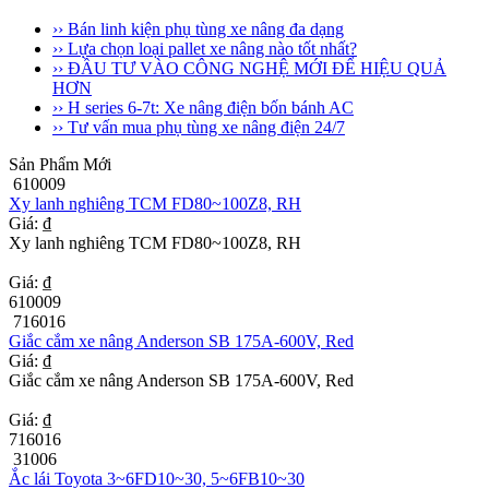
›› Bán linh kiện phụ tùng xe nâng đa dạng
›› Lựa chọn loại pallet xe nâng nào tốt nhất?
›› ĐẦU TƯ VÀO CÔNG NGHỆ MỚI ĐỂ HIỆU QUẢ
HƠN
›› H series 6-7t: Xe nâng điện bốn bánh AC
›› Tư vấn mua phụ tùng xe nâng điện 24/7
Sản Phẩm Mới
610009
Xy lanh nghiêng TCM FD80~100Z8, RH
Giá: ₫
Xy lanh nghiêng TCM FD80~100Z8, RH
Giá: ₫
610009
716016
Giắc cắm xe nâng Anderson SB 175A-600V, Red
Giá: ₫
Giắc cắm xe nâng Anderson SB 175A-600V, Red
Giá: ₫
716016
31006
Ắc lái Toyota 3~6FD10~30, 5~6FB10~30