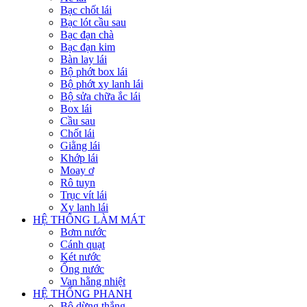
Bạc chốt lái
Bạc lót cầu sau
Bạc đạn chà
Bạc đạn kim
Bàn lay lái
Bộ phớt box lái
Bộ phớt xy lanh lái
Bộ sửa chữa ắc lái
Box lái
Cầu sau
Chốt lái
Giằng lái
Khớp lái
Moay ơ
Rô tuyn
Trục vít lái
Xy lanh lái
HỆ THỐNG LÀM MÁT
Bơm nước
Cánh quạt
Két nước
Ống nước
Van hằng nhiệt
HỆ THỐNG PHANH
Bộ dừng thắng