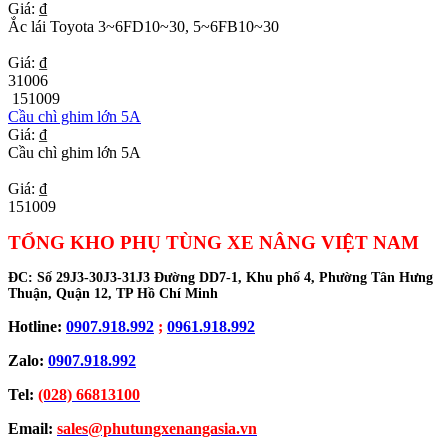
Giá: ₫
Ắc lái Toyota 3~6FD10~30, 5~6FB10~30
Giá: ₫
31006
151009
Cầu chì ghim lớn 5A
Giá: ₫
Cầu chì ghim lớn 5A
Giá: ₫
151009
TỔNG KHO PHỤ TÙNG XE NÂNG VIỆT NAM
ĐC:
Số 29J3-30J3-31J3 Đường DD7-1, Khu phố 4, Phường Tân Hưng
Thuận, Quận 12, TP Hồ Chí Minh
Hotline:
0907.918.992
;
0961.918.992
Zalo:
0907.918.992
Tel:
(028) 66813100
Email:
sales@phutungxenangasia.vn