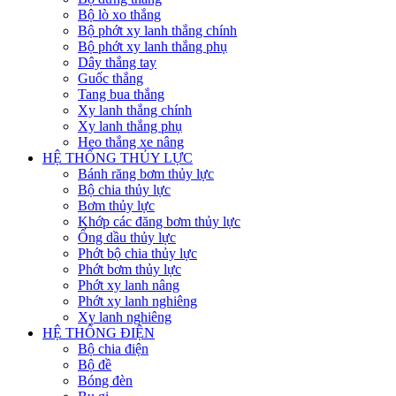
Bộ lò xo thắng
Bộ phớt xy lanh thắng chính
Bộ phớt xy lanh thắng phụ
Dây thắng tay
Guốc thắng
Tang bua thắng
Xy lanh thắng chính
Xy lanh thắng phụ
Heo thắng xe nâng
HỆ THỐNG THỦY LỰC
Bánh răng bơm thủy lực
Bộ chia thủy lực
Bơm thủy lực
Khớp các đăng bơm thủy lực
Ống dầu thủy lực
Phớt bộ chia thủy lực
Phớt bơm thủy lực
Phớt xy lanh nâng
Phớt xy lanh nghiêng
Xy lanh nghiêng
HỆ THỐNG ĐIỆN
Bộ chia điện
Bộ đề
Bóng đèn