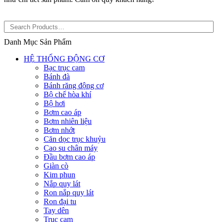
Danh Mục Sản Phẩm
HỆ THỐNG ĐỘNG CƠ
Bạc trục cam
Bánh đà
Bánh răng động cơ
Bộ chế hòa khí
Bộ hơi
Bơm cao áp
Bơm nhiên liệu
Bơm nhớt
Căn dọc trục khuỷu
Cao su chân máy
Đầu bơm cao áp
Giàn cò
Kim phun
Nắp quy lát
Ron nắp quy lát
Ron đại tu
Tay dên
Trục cam