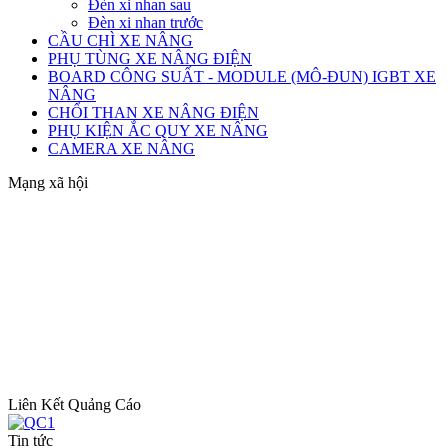
Đèn xi nhan sau
Đèn xi nhan trước
CẦU CHÌ XE NÂNG
PHỤ TÙNG XE NÂNG ĐIỆN
BOARD CÔNG SUẤT - MODULE (MÔ-ĐUN) IGBT XE
NÂNG
CHỔI THAN XE NÂNG ĐIỆN
PHỤ KIỆN ẮC QUY XE NÂNG
CAMERA XE NÂNG
Mạng xã hội
Liên Kết Quảng Cáo
Tin tức