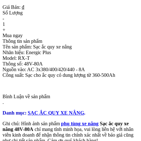
Giá Bán: ₫
Số Lượng
-
1
+
Mua ngay
Thông tin sản phẩm
Tên sản phẩm: Sạc ắc quy xe nâng
Nhãn hiệu: Energic Plus
Model: RX-T
Thông số: 48V-80A
Nguồn vào: AC 3x380/400/420/440 - 8A
Công suất: Sạc cho ắc quy có dung lượng từ 360-500Ah
Bình Luận về sản phẩm
.
Danh mục:
SẠC ẮC QUY XE NÂNG
.
Ghi chú: Hình ảnh sản phẩm
phụ tùng xe nâng
Sạc ắc quy xe
nâng 48V-80A
chỉ mang tính minh họa, vui lòng liên hệ với nhân
viên kinh doanh để nhận thông tin chính xác nhất về báo giá cũng
như chi tiết sản phẩm. Cảm ơn quý khách hàng!