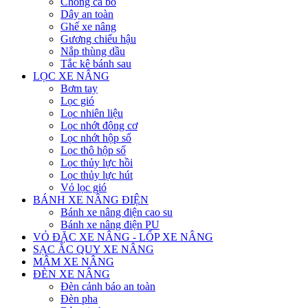
Chống ca bô
Dây an toàn
Ghế xe nâng
Gương chiếu hậu
Nắp thùng dầu
Tắc kê bánh sau
LỌC XE NÂNG
Bơm tay
Lọc gió
Lọc nhiên liệu
Lọc nhớt động cơ
Lọc nhớt hộp số
Lọc thô hộp số
Lọc thủy lực hồi
Lọc thủy lực hút
Vỏ lọc gió
BÁNH XE NÂNG ĐIỆN
Bánh xe nâng điện cao su
Bánh xe nâng điện PU
VỎ ĐẶC XE NÂNG - LỐP XE NÂNG
SẠC ẮC QUY XE NÂNG
MÂM XE NÂNG
ĐÈN XE NÂNG
Đèn cảnh báo an toàn
Đèn pha