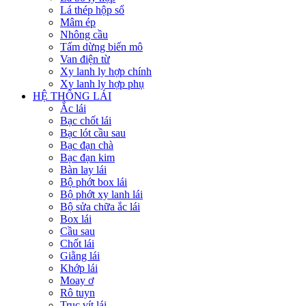
Lá thép hộp số
Mâm ép
Nhông cầu
Tấm dừng biến mô
Van điện từ
Xy lanh ly hợp chính
Xy lanh ly hợp phụ
HỆ THỐNG LÁI
Ắc lái
Bạc chốt lái
Bạc lót cầu sau
Bạc đạn chà
Bạc đạn kim
Bàn lay lái
Bộ phớt box lái
Bộ phớt xy lanh lái
Bộ sửa chữa ắc lái
Box lái
Cầu sau
Chốt lái
Giằng lái
Khớp lái
Moay ơ
Rô tuyn
Trục vít lái