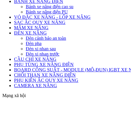
BÁNH XE NÂNG ĐIỆN
Bánh xe nâng điện cao su
Bánh xe nâng điện PU
VỎ ĐẶC XE NÂNG - LỐP XE NÂNG
SẠC ẮC QUY XE NÂNG
MÂM XE NÂNG
ĐÈN XE NÂNG
Đèn cảnh báo an toàn
Đèn pha
Đèn xi nhan sau
Đèn xi nhan trước
CẦU CHÌ XE NÂNG
PHỤ TÙNG XE NÂNG ĐIỆN
BOARD CÔNG SUẤT - MODULE (MÔ-ĐUN) IGBT XE
CHỔI THAN XE NÂNG ĐIỆN
PHỤ KIỆN ẮC QUY XE NÂNG
CAMERA XE NÂNG
Mạng xã hội