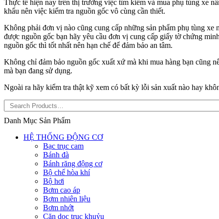
Thực tế hiện nay trên thị trường việc tìm kiếm và mua phụ tùng xe 
khẩu nên việc kiểm tra nguồn gốc vô cùng cần thiết.
Không phải đơn vị nào cũng cung cấp những sản phẩm phụ tùng xe nâ
được nguồn gốc bạn hãy yêu cầu đơn vị cung cấp giấy tờ chứng min
nguồn gốc thì tốt nhất nên hạn chế để đảm bảo an tâm.
Không chỉ đảm bảo nguồn gốc xuất xứ mà khi mua hàng bạn cũng nên 
mà bạn đang sử dụng.
Ngoài ra hãy kiểm tra thật kỹ xem có bất kỳ lỗi sản xuất nào hay kh
Danh Mục Sản Phẩm
HỆ THỐNG ĐỘNG CƠ
Bạc trục cam
Bánh đà
Bánh răng động cơ
Bộ chế hòa khí
Bộ hơi
Bơm cao áp
Bơm nhiên liệu
Bơm nhớt
Căn dọc trục khuỷu