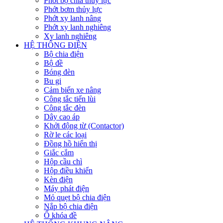
Phớt bộ chia thủy lực
Phớt bơm thủy lực
Phớt xy lanh nâng
Phớt xy lanh nghiêng
Xy lanh nghiêng
HỆ THỐNG ĐIỆN
Bộ chia điện
Bộ đề
Bóng đèn
Bu gi
Cảm biến xe nâng
Công tắc tiến lùi
Công tắc đèn
Dây cao áp
Khởi động từ (Contactor)
Rờ le các loại
Đồng hồ hiển thị
Giắc cắm
Hộp cầu chì
Hộp điều khiển
Kèn điện
Máy phát điện
Mỏ quẹt bộ chia điện
Nắp bộ chia điện
Ổ khóa đề