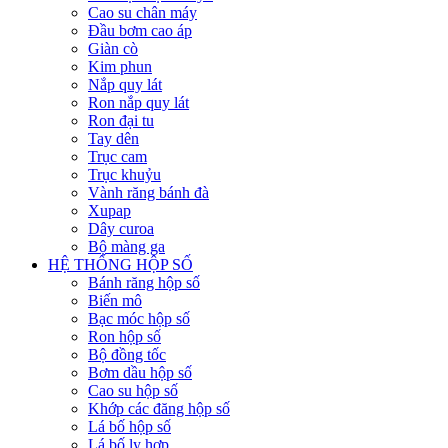
Cao su chân máy
Đầu bơm cao áp
Giàn cò
Kim phun
Nắp quy lát
Ron nắp quy lát
Ron đại tu
Tay dên
Trục cam
Trục khuỷu
Vành răng bánh đà
Xupap
Dây curoa
Bộ màng ga
HỆ THỐNG HỘP SỐ
Bánh răng hộp số
Biến mô
Bạc móc hộp số
Ron hộp số
Bộ đồng tốc
Bơm dầu hộp số
Cao su hộp số
Khớp các đăng hộp số
Lá bố hộp số
Lá bố ly hợp