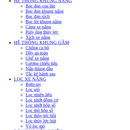
HỆ THỐNG KHUNG NÂNG
Bạc đạn con lăn
Bạc đạn khung nâng
Bạc đạn xích
Bạc lót khung nâng
Càng xe nâng
Puly ống thủy lực
Xích xe nâng
HỆ THỐNG KHUNG GẦM
Chống ca bô
Dây an toàn
Ghế xe nâng
Gương chiếu hậu
Nắp thùng dầu
Tắc kê bánh sau
LỌC XE NÂNG
Bơm tay
Lọc gió
Lọc nhiên liệu
Lọc nhớt động cơ
Lọc nhớt hộp số
Lọc thô hộp số
Lọc thủy lực hồi
Lọc thủy lực hút
Vỏ lọc gió