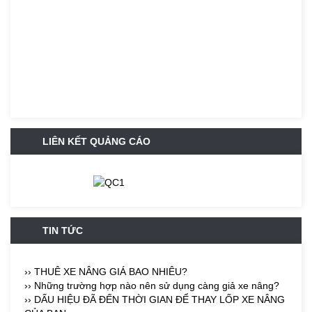
LIÊN KẾT QUẢNG CÁO
TIN TỨC
›› THUÊ XE NÂNG GIÁ BAO NHIÊU?
›› Những trường hợp nào nên sử dụng càng giả xe nâng?
›› DẤU HIỆU ĐÃ ĐẾN THỜI GIAN ĐỂ THAY LỐP XE NÂNG