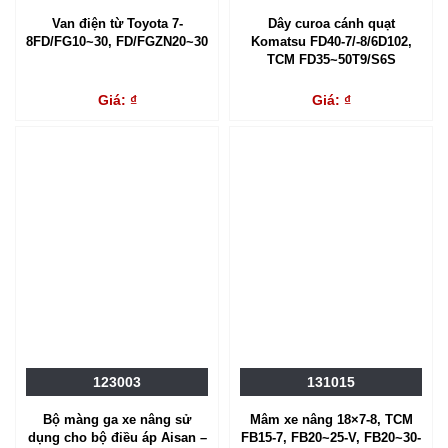
Van điện từ Toyota 7-
Dây curoa cánh quạt
8FD/FG10~30, FD/FGZN20~30
Komatsu FD40-7/-8/6D102,
TCM FD35~50T9/S6S
Giá: ₫
Giá: ₫
123003
131015
Bộ màng ga xe nâng sử
Mâm xe nâng 18×7-8, TCM
dụng cho bộ điều áp Aisan –
FB15-7, FB20~25-V, FB20~30-