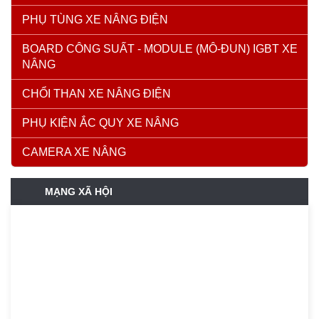
PHỤ TÙNG XE NÂNG ĐIỆN
BOARD CÔNG SUẤT - MODULE (MÔ-ĐUN) IGBT XE
NÂNG
CHỔI THAN XE NÂNG ĐIỆN
PHỤ KIỆN ẮC QUY XE NÂNG
CAMERA XE NÂNG
MẠNG XÃ HỘI