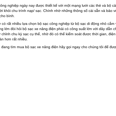
ông nghiệp ngày nay được thiết kế với một mạng lưới các thẻ và bộ cả
ời khỏi chu trình nạp/ sạc. Chính nhờ những thông số cài sẵn và bảo
 cho bình.
 có rất nhiều lựa chọn bộ sạc công nghiệp từ bộ sạc di động nhỏ cắm 
g lớn đòi hỏi bộ sạc xe nâng điện phải có công suất lớn với dây dẫn c
 chỉnh chu kỳ sạc cụ thể, nhờ đó có thể kiểm soát được thời gian, đi
àn hơn rất nhiều.
 đang tìm mua bộ sạc xe nâng điện hãy gọi ngay cho chúng tôi để đượ