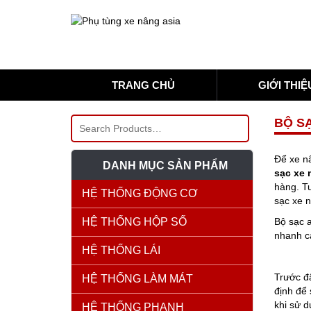
TRANG CHỦ
GIỚI THIỆ
BỘ S
Để xe nâ
DANH MỤC SẢN PHẨM
sạc xe 
hàng. Tu
HỆ THỐNG ĐỘNG CƠ
sạc xe n
HỆ THỐNG HỘP SỐ
Bộ sạc a
nhanh c
HỆ THỐNG LÁI
Trước đâ
HỆ THỐNG LÀM MÁT
định để 
khi sử d
HỆ THỐNG PHANH