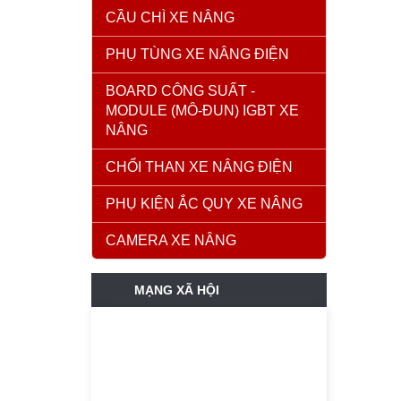
CẦU CHÌ XE NÂNG
PHỤ TÙNG XE NÂNG ĐIỆN
BOARD CÔNG SUẤT -
MODULE (MÔ-ĐUN) IGBT XE
NÂNG
CHỔI THAN XE NÂNG ĐIỆN
PHỤ KIỆN ẮC QUY XE NÂNG
CAMERA XE NÂNG
MẠNG XÃ HỘI