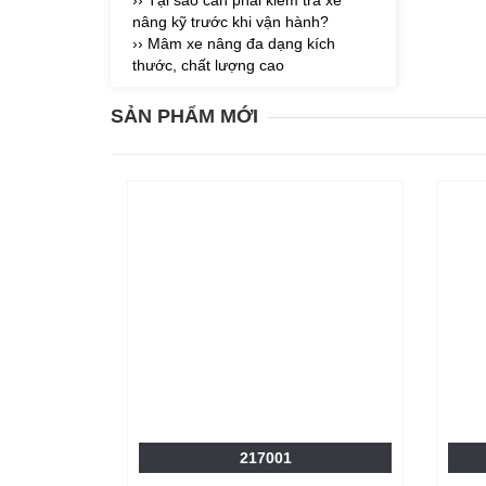
›› Tại sao cần phải kiểm tra xe
nâng kỹ trước khi vận hành?
›› Mâm xe nâng đa dạng kích
thước, chất lượng cao
SẢN PHẨM MỚI
217001