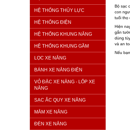
Bộ sạc c
HỆ THỐNG THỦY LỰC
con ngư
tuổi thọ
HỆ THỐNG ĐIỆN
Hiện nay
gắn tườn
HỆ THỐNG KHUNG NÂNG
dùng tùy
và an to
HỆ THỐNG KHUNG GẦM
Nếu bạn
LỌC XE NÂNG
BÁNH XE NÂNG ĐIỆN
VỎ ĐẶC XE NÂNG - LỐP XE
NÂNG
SẠC ẮC QUY XE NÂNG
MÂM XE NÂNG
ĐÈN XE NÂNG