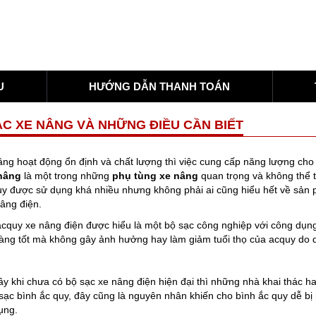
U
HƯỚNG DẪN THANH TOÁN
ẠC XE NÂNG VÀ NHỮNG ĐIỀU CẦN BIẾT
ng hoạt động ổn định và chất lượng thì việc cung cấp năng lượng cho 
nâng
là một trong những
phụ tùng xe nâng
quan trọng và không thể t
y được sử dụng khá nhiều nhưng không phải ai cũng hiểu hết về sản ph
âng điện.
cquy xe nâng điện được hiểu là một bộ sạc công nghiệp với công dụng
àng tốt mà không gây ảnh hưởng hay làm giảm tuổi thọ của acquy do q
y khi chưa có bộ sạc xe nâng điện hiện đại thì những nhà khai thác ha
sạc bình ắc quy, đây cũng là nguyên nhân khiến cho bình ắc quy dễ bị 
ụng.