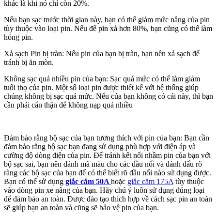
khác là khi nó chỉ còn 20%.
Nếu bạn sạc trước thời gian này, bạn có thể giảm mức nâng của pin
tùy thuộc vào loại pin. Nếu để pin xả hơn 80%, bạn cũng có thể làm
hỏng pin.
Xả sạch Pin bị tràn: Nếu pin của bạn bị tràn, bạn nên xả sạch để
tránh bị ăn mòn.
Không sạc quá nhiều pin của bạn: Sạc quá mức có thể làm giảm
tuổi thọ của pin. Một số loại pin được thiết kế với hệ thống giúp
chúng không bị sạc quá mức. Nếu của bạn không có cái này, thì bạn
cần phải cẩn thận để không nạp quá nhiều
Đảm bảo rằng bộ sạc của bạn tương thích với pin của bạn: Bạn cần
đảm bảo rằng bộ sạc bạn đang sử dụng phù hợp với điện áp và
cường độ dòng điện của pin. Để tránh kết nối nhầm pin của bạn với
bộ sạc sai, bạn nên đánh mã màu cho các đầu nối và đánh dấu rõ
ràng các bộ sạc của bạn để có thể biết rõ đầu nối nào sử dụng được.
Bạn có thể sử dụng
giắc cắm 50A
hoặc
giắc cắm 175A
tùy thuộc
vào dòng pin xe nâng của bạn. Hãy chú ý luôn sử dụng đúng loại
để đảm bảo an toàn. Được đào tạo thích hợp về cách sạc pin an toàn
sẽ giúp bạn an toàn và cũng sẽ bảo vệ pin của bạn.