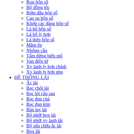
Ron hộp số
Bộ đồng tốc
Bơm dầu hộp số
Cao su hộp số
Khớp các đăng hộp số
Lá bố hộp số
Lá bố ly hợp
Lá thép hộp số
Mâm ép
Nhông cầu
Tấm dừng biến mô
Van điện từ
Xy lanh ly hợp chính
Xy lanh ly hợp phụ
HỆ THỐNG LÁI
Ắc lái
Bạc chốt lái
Bạc lót cầu sau
Bạc đạn chà
Bạc đạn kim
Bàn lay lái
Bộ phớt box lái
Bộ phớt xy lanh lái
Bộ sửa chữa ắc lái
Box lái