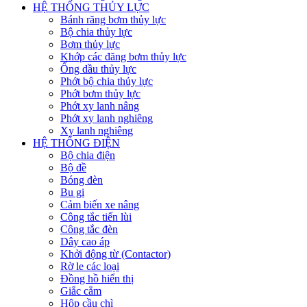
HỆ THỐNG THỦY LỰC
Bánh răng bơm thủy lực
Bộ chia thủy lực
Bơm thủy lực
Khớp các đăng bơm thủy lực
Ống dầu thủy lực
Phớt bộ chia thủy lực
Phớt bơm thủy lực
Phớt xy lanh nâng
Phớt xy lanh nghiêng
Xy lanh nghiêng
HỆ THỐNG ĐIỆN
Bộ chia điện
Bộ đề
Bóng đèn
Bu gi
Cảm biến xe nâng
Công tắc tiến lùi
Công tắc đèn
Dây cao áp
Khởi động từ (Contactor)
Rờ le các loại
Đồng hồ hiển thị
Giắc cắm
Hộp cầu chì