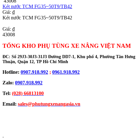
43008
Két nước TCM FG35~50T9/TB42
Giá: ₫
Két nước TCM FG35~50T9/TB42
Giá: ₫
43008
TỔNG KHO PHỤ TÙNG XE NÂNG VIỆT NAM
ĐC:
Số 29J3-30J3-31J3 Đường DD7-1, Khu phố 4, Phường Tân Hưng
Thuận, Quận 12, TP Hồ Chí Minh
Hotline:
0907.918.992
;
0961.918.992
Zalo:
0907.918.992
Tel:
(028) 66813100
Email:
sales@phutungxenangasia.vn
.