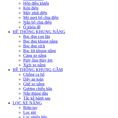
Hộp điều khiển
Kèn điện
Máy phát điện
Mỏ quẹt bộ chia điện
Nắp bộ chia điện
Ổ khóa đề
HỆ THỐNG KHUNG NÂNG
Bạc đạn con lăn
Bạc đạn khung nâng
Bạc đạn xích
Bạc lót khung nâng
Càng xe nâng
Puly ống thủy lực
Xích xe nâng
HỆ THỐNG KHUNG GẦM
Chống ca bô
Dây an toàn
Ghế xe nâng
Gương chiếu hậu
Nắp thùng dầu
Tắc kê bánh sau
LỌC XE NÂNG
Bơm tay
Lọc gió
Lọc nhiên liệu