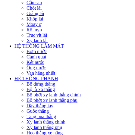
Cầu sau
Chốt lái
Giằng lái
Khớp lái
Moay ơ
Rô tuyn
Trục vít lái
Xy lanh lái
HỆ THỐNG LÀM MÁT
Bơm nước
Cánh quạt
Két nước
Ống nước
Van hằng nhiệt
HỆ THỐNG PHANH
Bộ dừng thắng
Bộ lò xo thắng
Bộ phớt xy lanh thắng chính
Bộ phớt xy lanh thắng phụ
Dây thắng tay
Guốc thắng
Tang bua thắng
Xy lanh thắng chính
Xy lanh thắng phụ
Heo thắng xe nâng