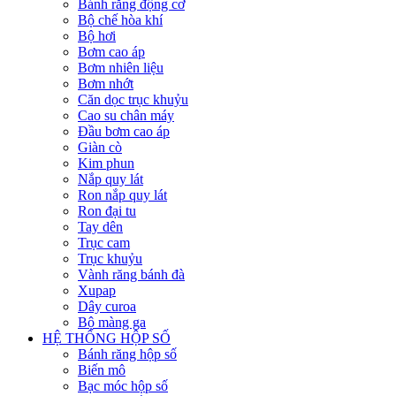
Bánh răng động cơ
Bộ chế hòa khí
Bộ hơi
Bơm cao áp
Bơm nhiên liệu
Bơm nhớt
Căn dọc trục khuỷu
Cao su chân máy
Đầu bơm cao áp
Giàn cò
Kim phun
Nắp quy lát
Ron nắp quy lát
Ron đại tu
Tay dên
Trục cam
Trục khuỷu
Vành răng bánh đà
Xupap
Dây curoa
Bộ màng ga
HỆ THỐNG HỘP SỐ
Bánh răng hộp số
Biến mô
Bạc móc hộp số