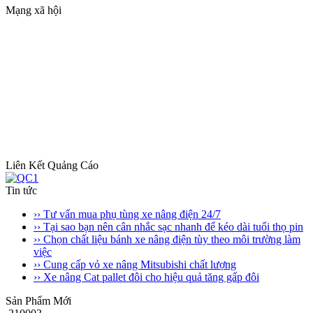
Mạng xã hội
Liên Kết Quảng Cáo
Tin tức
›› Tư vấn mua phụ tùng xe nâng điện 24/7
›› Tại sao bạn nên cân nhắc sạc nhanh để kéo dài tuổi thọ pin
›› Chọn chất liệu bánh xe nâng điện tùy theo môi trường làm
việc
›› Cung cấp vỏ xe nâng Mitsubishi chất lượng
›› Xe nâng Cat pallet đôi cho hiệu quả tăng gấp đôi
Sản Phẩm Mới