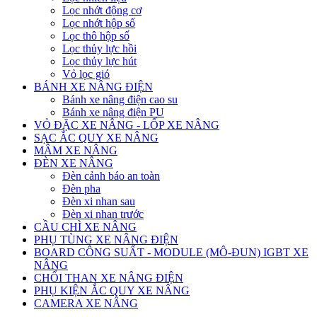
Lọc nhớt động cơ
Lọc nhớt hộp số
Lọc thô hộp số
Lọc thủy lực hồi
Lọc thủy lực hút
Vỏ lọc gió
BÁNH XE NÂNG ĐIỆN
Bánh xe nâng điện cao su
Bánh xe nâng điện PU
VỎ ĐẶC XE NÂNG - LỐP XE NÂNG
SẠC ẮC QUY XE NÂNG
MÂM XE NÂNG
ĐÈN XE NÂNG
Đèn cảnh báo an toàn
Đèn pha
Đèn xi nhan sau
Đèn xi nhan trước
CẦU CHÌ XE NÂNG
PHỤ TÙNG XE NÂNG ĐIỆN
BOARD CÔNG SUẤT - MODULE (MÔ-ĐUN) IGBT XE
NÂNG
CHỔI THAN XE NÂNG ĐIỆN
PHỤ KIỆN ẮC QUY XE NÂNG
CAMERA XE NÂNG