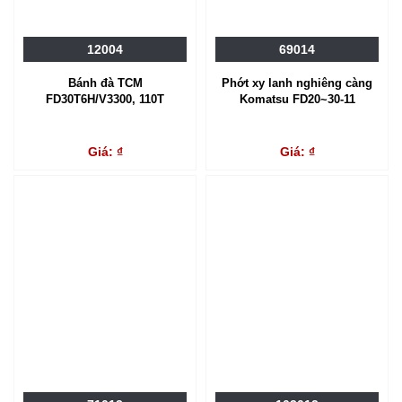
12004
69014
Bánh đà TCM
Phớt xy lanh nghiêng càng
FD30T6H/V3300, 110T
Komatsu FD20~30-11
Giá: ₫
Giá: ₫