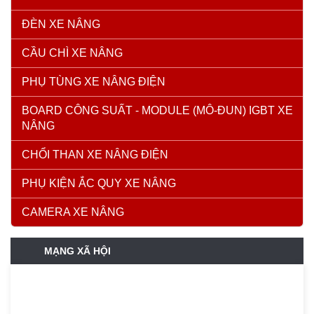
ĐÈN XE NÂNG
CẦU CHÌ XE NÂNG
PHỤ TÙNG XE NÂNG ĐIỆN
BOARD CÔNG SUẤT - MODULE (MÔ-ĐUN) IGBT XE
NÂNG
CHỔI THAN XE NÂNG ĐIỆN
PHỤ KIỆN ẮC QUY XE NÂNG
CAMERA XE NÂNG
MẠNG XÃ HỘI