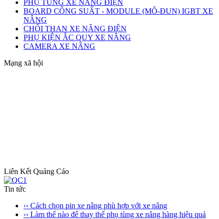
PHỤ TÙNG XE NÂNG ĐIỆN
BOARD CÔNG SUẤT - MODULE (MÔ-ĐUN) IGBT XE
NÂNG
CHỔI THAN XE NÂNG ĐIỆN
PHỤ KIỆN ẮC QUY XE NÂNG
CAMERA XE NÂNG
Mạng xã hội
Liên Kết Quảng Cáo
Tin tức
›› Cách chọn pin xe nâng phù hợp với xe nâng
›› Làm thế nào để thay thế phụ tùng xe nâng hàng hiệu quả