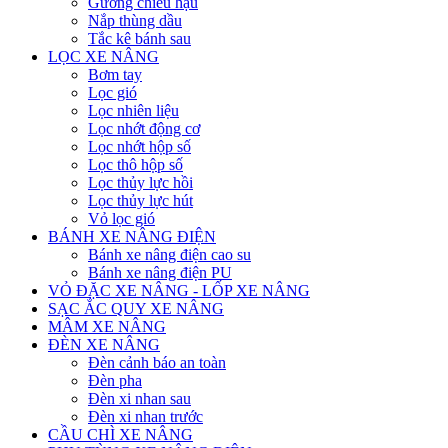
Gương chiếu hậu
Nắp thùng dầu
Tắc kê bánh sau
LỌC XE NÂNG
Bơm tay
Lọc gió
Lọc nhiên liệu
Lọc nhớt động cơ
Lọc nhớt hộp số
Lọc thô hộp số
Lọc thủy lực hồi
Lọc thủy lực hút
Vỏ lọc gió
BÁNH XE NÂNG ĐIỆN
Bánh xe nâng điện cao su
Bánh xe nâng điện PU
VỎ ĐẶC XE NÂNG - LỐP XE NÂNG
SẠC ẮC QUY XE NÂNG
MÂM XE NÂNG
ĐÈN XE NÂNG
Đèn cảnh báo an toàn
Đèn pha
Đèn xi nhan sau
Đèn xi nhan trước
CẦU CHÌ XE NÂNG