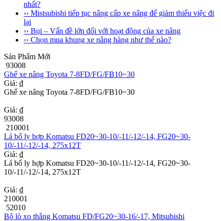
nhất?
›› Mistsubishi tiếp tục nâng cấp xe nâng để giảm thiểu việc đi
lại
›› Bụi – Vấn đề lớn đối với hoạt động của xe nâng
›› Chọn mua khung xe nâng hàng như thế nào?
Sản Phẩm Mới
93008
Ghế xe nâng Toyota 7-8FD/FG/FB10~30
Giá: ₫
Ghế xe nâng Toyota 7-8FD/FG/FB10~30
Giá: ₫
93008
210001
Lá bố ly hợp Komatsu FD20~30-10/-11/-12/-14, FG20~30-
10/-11/-12/-14, 275x12T
Giá: ₫
Lá bố ly hợp Komatsu FD20~30-10/-11/-12/-14, FG20~30-
10/-11/-12/-14, 275x12T
Giá: ₫
210001
52010
Bộ lò xo thắng Komatsu FD/FG20~30-16/-17, Mitsubishi