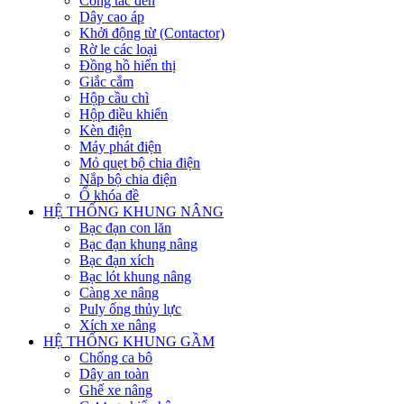
Công tắc đèn
Dây cao áp
Khởi động từ (Contactor)
Rờ le các loại
Đồng hồ hiển thị
Giắc cắm
Hộp cầu chì
Hộp điều khiển
Kèn điện
Máy phát điện
Mỏ quẹt bộ chia điện
Nắp bộ chia điện
Ổ khóa đề
HỆ THỐNG KHUNG NÂNG
Bạc đạn con lăn
Bạc đạn khung nâng
Bạc đạn xích
Bạc lót khung nâng
Càng xe nâng
Puly ống thủy lực
Xích xe nâng
HỆ THỐNG KHUNG GẦM
Chống ca bô
Dây an toàn
Ghế xe nâng