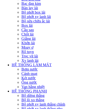
Bạc đạn kim
Bàn lay lái
Bộ phớt box lái
Bộ phớt xy lanh lái
Bộ sửa chữa ắc lái
Box lái
Cầu sau
Chốt lái
Giằng lái
Khớp lái
Moay ơ
Rô tuyn
Trục vít lái
Xy lanh lái
HỆ THỐNG LÀM MÁT
Bơm nước
Cánh quạt
Két nước
Ống nước
Van hằng nhiệt
HỆ THỐNG PHANH
Bộ dừng thắng
Bộ lò xo thắng
Bộ phớt xy lanh thắng chính
Bộ phớt xy lanh thắng phụ