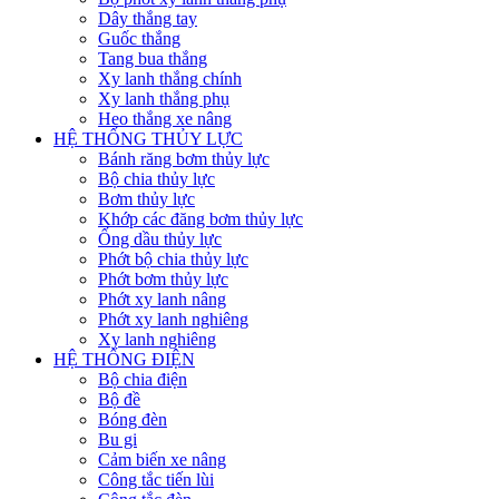
Dây thắng tay
Guốc thắng
Tang bua thắng
Xy lanh thắng chính
Xy lanh thắng phụ
Heo thắng xe nâng
HỆ THỐNG THỦY LỰC
Bánh răng bơm thủy lực
Bộ chia thủy lực
Bơm thủy lực
Khớp các đăng bơm thủy lực
Ống dầu thủy lực
Phớt bộ chia thủy lực
Phớt bơm thủy lực
Phớt xy lanh nâng
Phớt xy lanh nghiêng
Xy lanh nghiêng
HỆ THỐNG ĐIỆN
Bộ chia điện
Bộ đề
Bóng đèn
Bu gi
Cảm biến xe nâng
Công tắc tiến lùi