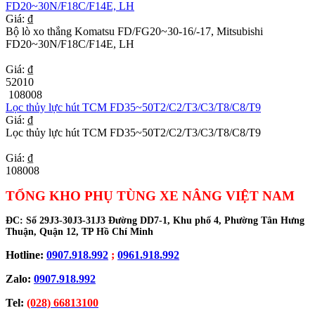
FD20~30N/F18C/F14E, LH
Giá: ₫
Bộ lò xo thắng Komatsu FD/FG20~30-16/-17, Mitsubishi
FD20~30N/F18C/F14E, LH
Giá: ₫
52010
108008
Lọc thủy lực hút TCM FD35~50T2/C2/T3/C3/T8/C8/T9
Giá: ₫
Lọc thủy lực hút TCM FD35~50T2/C2/T3/C3/T8/C8/T9
Giá: ₫
108008
TỔNG KHO PHỤ TÙNG XE NÂNG VIỆT NAM
ĐC:
Số 29J3-30J3-31J3 Đường DD7-1, Khu phố 4, Phường Tân Hưng
Thuận, Quận 12, TP Hồ Chí Minh
Hotline:
0907.918.992
;
0961.918.992
Zalo:
0907.918.992
Tel:
(028) 66813100