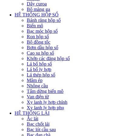
Dây curoa
Bộ màng ga
HỆ THỐNG HỘP SỐ
Bánh răng hộp số
Biến mô
Bạc móc hộp số
Ron hộp số
Bộ đồng tốc
Bơm dầu hộp số
Cao su hộp số
Khớp các đăng hộp số
Lá bố hộp số
Lá bố ly hợp
Lá thép hộp số
Mâm ép
Nhông cầu
Tấm dừng biến mô
Van điện từ
Xy lanh ly hợp chính
Xy lanh ly hợp phụ
HỆ THỐNG LÁI
Ắc lái
Bạc chốt lái
Bạc lót cầu sau
Bạc đạn chà