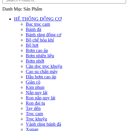
Danh Mục Sản Phẩm
HỆ THỐNG ĐỘNG CƠ
Bạc trục cam
Bánh đà
Bánh răng động cơ
Bộ chế hòa khí
Bộ hơi
Bơm cao áp
Bơm nhiên liệu
Bơm nhớt
Căn dọc trục khuỷu
Cao su chân máy
Đầu bơm cao áp
Giàn cò
Kim phun
Nắp quy lát
Ron nắp quy lát
Ron đại tu
Tay dên
Trục cam
Trục khuỷu
Vành răng bánh đà
Xupap