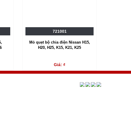
721001
,
Mỏ quẹt bộ chia điện Nissan H15,
6
H20, H25, K15, K21, K25
Giá: ₫