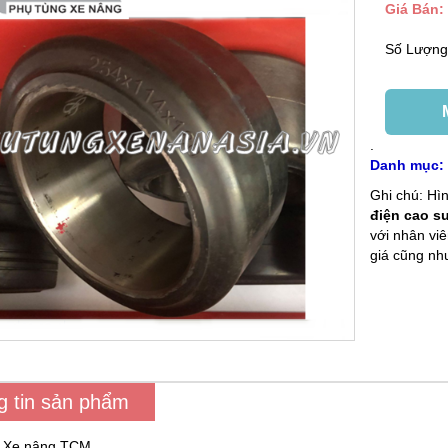
Giá Bán:
Số Lượn
.
Danh mục
Ghi chú: H
điện cao s
với nhân vi
giá cũng nh
g tin sản phẩm
: Xe nâng TCM