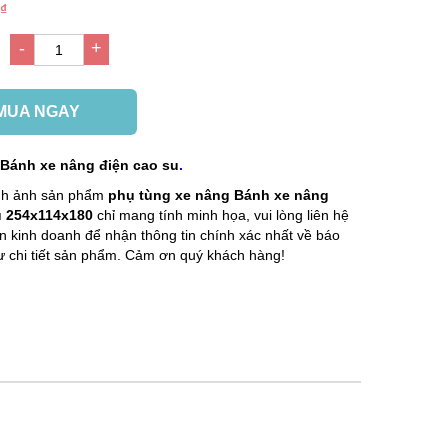
 ₫
-
+
g
1
MUA NGAY
:
Bánh xe nâng điện cao su
.
ình ảnh sản phẩm
phụ tùng xe nâng
Bánh xe nâng
u 254x114x180
chỉ mang tính minh họa, vui lòng liên hệ
ên kinh doanh để nhận thông tin chính xác nhất về báo
ư chi tiết sản phẩm. Cảm ơn quý khách hàng!