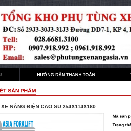
U
HƯỚNG DẪN THANH TOÁN
IẾT SẢN PHẨM
XE NÂNG ĐIỆN CAO SU 254X114X180
Mã sản 
Trạng thá