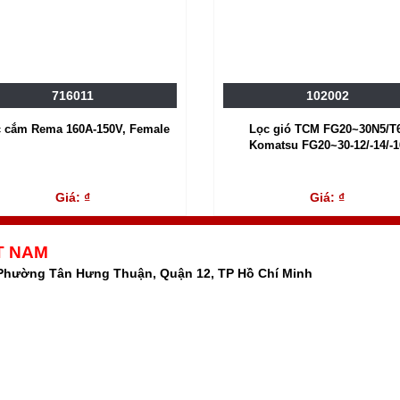
716011
102002
c cắm Rema 160A-150V, Female
Lọc gió TCM FG20~30N5/T6
Komatsu FG20~30-12/-14/-1
Giá: ₫
Giá: ₫
T NAM
 Phường Tân Hưng Thuận, Quận 12, TP Hồ Chí Minh