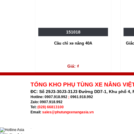
151018
Cầu chì xe nâng 40A
Giắ
Giá: ₫
TỔNG KHO PHỤ TÙNG XE NÂNG VIỆ
ĐC:
Số 29J3-30J3-31J3 Đường DD7-1, Khu phố 4,
Hotline:
0907.918.992
;
0961.918.992
Zalo:
0907.918.992
Tel:
(028) 66813100
Email:
sales@phutungxenangasia.vn
.