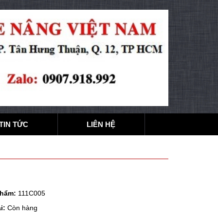
TIN TỨC
LIÊN HỆ
phẩm:
111C005
i:
Còn hàng