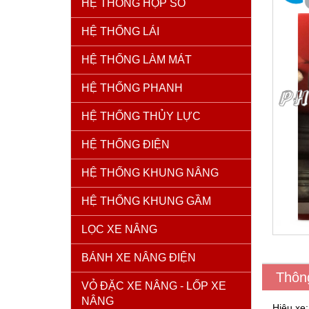
HỆ THỐNG HỘP SỐ
HỆ THỐNG LÁI
HỆ THỐNG LÀM MÁT
HỆ THỐNG PHANH
HỆ THỐNG THỦY LỰC
HỆ THỐNG ĐIỆN
HỆ THỐNG KHUNG NÂNG
HỆ THỐNG KHUNG GẦM
LỌC XE NÂNG
BÁNH XE NÂNG ĐIỆN
Thôn
VỎ ĐẶC XE NÂNG - LỐP XE
NÂNG
Hiệu xe