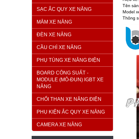
Tên sản
SẠC ẮC QUY XE NÂNG
Model x
Thông s
MÂM XE NÂNG
ĐÈN XE NÂNG
CẦU CHÌ XE NÂNG
PHỤ TÙNG XE NÂNG ĐIỆN
BOARD CÔNG SUẤT -
MODULE (MÔ-ĐUN) IGBT XE
NÂNG
CHỔI THAN XE NÂNG ĐIỆN
PHỤ KIỆN ẮC QUY XE NÂNG
CAMERA XE NÂNG