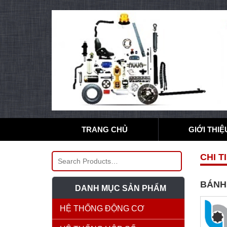
TRANG CHỦ
GIỚI THIỆ
CHI T
BÁNH 
DANH MỤC SẢN PHẨM
HỆ THỐNG ĐỘNG CƠ