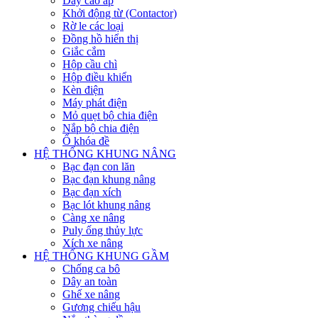
Dây cao áp
Khởi động từ (Contactor)
Rờ le các loại
Đồng hồ hiển thị
Giắc cắm
Hộp cầu chì
Hộp điều khiển
Kèn điện
Máy phát điện
Mỏ quẹt bộ chia điện
Nắp bộ chia điện
Ổ khóa đề
HỆ THỐNG KHUNG NÂNG
Bạc đạn con lăn
Bạc đạn khung nâng
Bạc đạn xích
Bạc lót khung nâng
Càng xe nâng
Puly ống thủy lực
Xích xe nâng
HỆ THỐNG KHUNG GẦM
Chống ca bô
Dây an toàn
Ghế xe nâng
Gương chiếu hậu