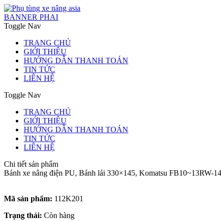
BANNER PHAI
Toggle Nav
TRANG CHỦ
GIỚI THIỆU
HƯỚNG DẪN THANH TOÁN
TIN TỨC
LIÊN HỆ
Toggle Nav
TRANG CHỦ
GIỚI THIỆU
HƯỚNG DẪN THANH TOÁN
TIN TỨC
LIÊN HỆ
Chi tiết sản phẩm
Bánh xe nâng điện PU, Bánh lái 330×145, Komatsu FB10~13RW-
Mã sản phẩm:
112K201
Trạng thái:
Còn hàng