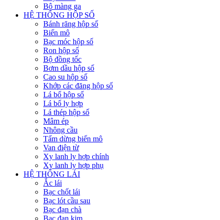
Bộ màng ga
HỆ THỐNG HỘP SỐ
Bánh răng hộp số
Biến mô
Bạc móc hộp số
Ron hộp số
Bộ đồng tốc
Bơm dầu hộp số
Cao su hộp số
Khớp các đăng hộp số
Lá bố hộp số
Lá bố ly hợp
Lá thép hộp số
Mâm ép
Nhông cầu
Tấm dừng biến mô
Van điện từ
Xy lanh ly hợp chính
Xy lanh ly hợp phụ
HỆ THỐNG LÁI
Ắc lái
Bạc chốt lái
Bạc lót cầu sau
Bạc đạn chà
Bạc đạn kim