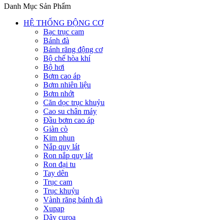
Danh Mục Sản Phẩm
HỆ THỐNG ĐỘNG CƠ
Bạc trục cam
Bánh đà
Bánh răng động cơ
Bộ chế hòa khí
Bộ hơi
Bơm cao áp
Bơm nhiên liệu
Bơm nhớt
Căn dọc trục khuỷu
Cao su chân máy
Đầu bơm cao áp
Giàn cò
Kim phun
Nắp quy lát
Ron nắp quy lát
Ron đại tu
Tay dên
Trục cam
Trục khuỷu
Vành răng bánh đà
Xupap
Dây curoa