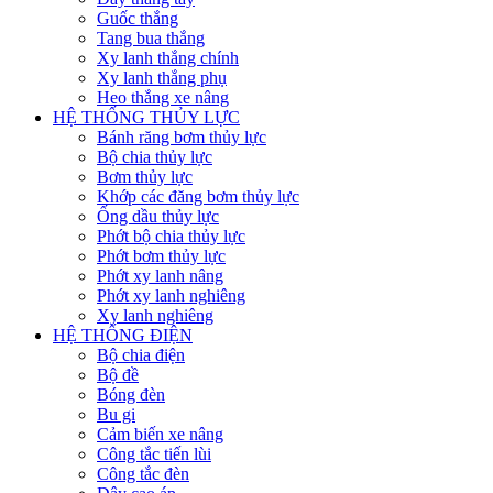
Guốc thắng
Tang bua thắng
Xy lanh thắng chính
Xy lanh thắng phụ
Heo thắng xe nâng
HỆ THỐNG THỦY LỰC
Bánh răng bơm thủy lực
Bộ chia thủy lực
Bơm thủy lực
Khớp các đăng bơm thủy lực
Ống dầu thủy lực
Phớt bộ chia thủy lực
Phớt bơm thủy lực
Phớt xy lanh nâng
Phớt xy lanh nghiêng
Xy lanh nghiêng
HỆ THỐNG ĐIỆN
Bộ chia điện
Bộ đề
Bóng đèn
Bu gi
Cảm biến xe nâng
Công tắc tiến lùi
Công tắc đèn