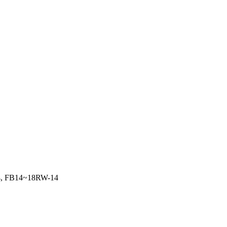
14, FB14~18RW-14