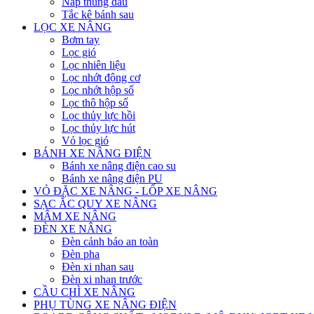
Nắp thùng dầu
Tắc kê bánh sau
LỌC XE NÂNG
Bơm tay
Lọc gió
Lọc nhiên liệu
Lọc nhớt động cơ
Lọc nhớt hộp số
Lọc thô hộp số
Lọc thủy lực hồi
Lọc thủy lực hút
Vỏ lọc gió
BÁNH XE NÂNG ĐIỆN
Bánh xe nâng điện cao su
Bánh xe nâng điện PU
VỎ ĐẶC XE NÂNG - LỐP XE NÂNG
SẠC ẮC QUY XE NÂNG
MÂM XE NÂNG
ĐÈN XE NÂNG
Đèn cảnh báo an toàn
Đèn pha
Đèn xi nhan sau
Đèn xi nhan trước
CẦU CHÌ XE NÂNG
PHỤ TÙNG XE NÂNG ĐIỆN