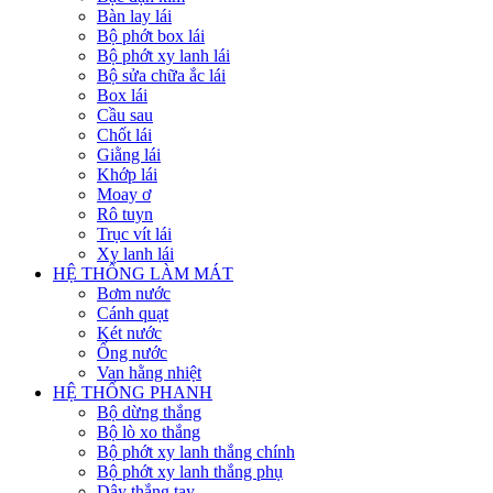
Bàn lay lái
Bộ phớt box lái
Bộ phớt xy lanh lái
Bộ sửa chữa ắc lái
Box lái
Cầu sau
Chốt lái
Giằng lái
Khớp lái
Moay ơ
Rô tuyn
Trục vít lái
Xy lanh lái
HỆ THỐNG LÀM MÁT
Bơm nước
Cánh quạt
Két nước
Ống nước
Van hằng nhiệt
HỆ THỐNG PHANH
Bộ dừng thắng
Bộ lò xo thắng
Bộ phớt xy lanh thắng chính
Bộ phớt xy lanh thắng phụ
Dây thắng tay