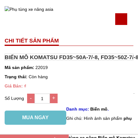
CHI TIẾT SẢN PHẨM
BIẾN MÔ KOMATSU FD35~50A-7/-8, FD35~50Z-7/-
Mã sản phẩm:
22019
Trạng thái:
Còn hàng
Giá Bán: ₫
.
-
+
Số Lượng
1
Danh mục:
Biến mô
.
MUA NGAY
Ghi chú: Hình ảnh sản phẩm
phụ
tùng xe nâng
Biến mô Komatsu