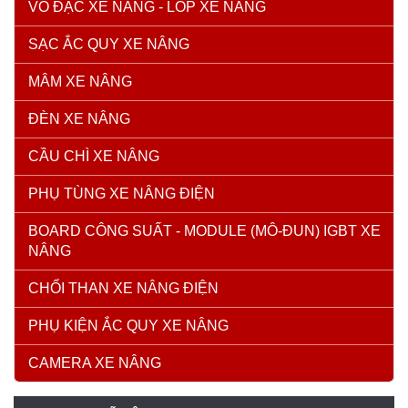
VỎ ĐẶC XE NÂNG - LỐP XE NÂNG
SẠC ẮC QUY XE NÂNG
MÂM XE NÂNG
ĐÈN XE NÂNG
CẦU CHÌ XE NÂNG
PHỤ TÙNG XE NÂNG ĐIỆN
BOARD CÔNG SUẤT - MODULE (MÔ-ĐUN) IGBT XE
NÂNG
CHỔI THAN XE NÂNG ĐIỆN
PHỤ KIỆN ẮC QUY XE NÂNG
CAMERA XE NÂNG