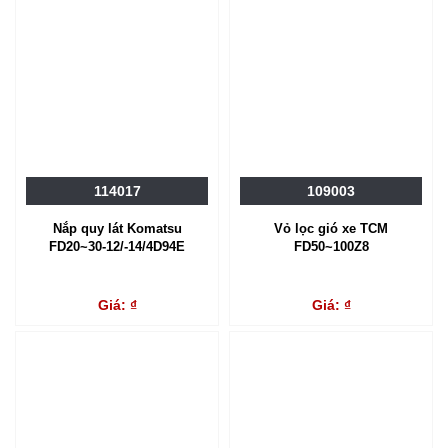
114017
109003
Nắp quy lát Komatsu
Vỏ lọc gió xe TCM
FD20~30-12/-14/4D94E
FD50~100Z8
Giá: ₫
Giá: ₫