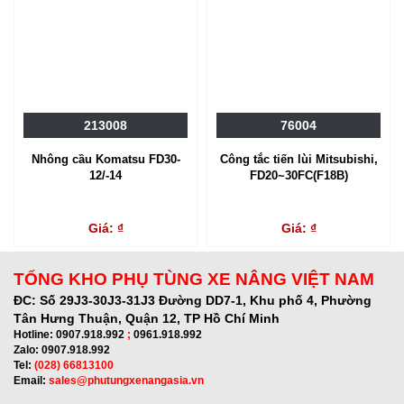
213008
76004
Nhông cầu Komatsu FD30-
Công tắc tiến lùi Mitsubishi,
12/-14
FD20~30FC(F18B)
Giá: ₫
Giá: ₫
TỔNG KHO PHỤ TÙNG XE NÂNG VIỆT NAM
ĐC:
Số 29J3-30J3-31J3 Đường DD7-1, Khu phố 4, Phường
Tân Hưng Thuận, Quận 12, TP Hồ Chí Minh
Hotline:
0907.918.992
;
0961.918.992
Zalo:
0907.918.992
Tel:
(028) 66813100
Email:
sales@phutungxenangasia.vn