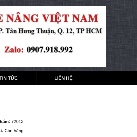
TIN TỨC
LIÊN HỆ
phẩm:
72013
i:
Còn hàng