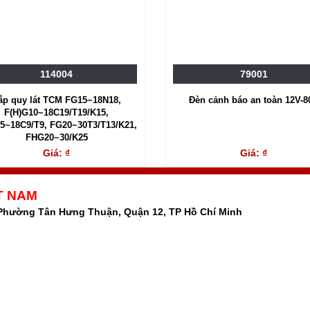
114004
79001
ắp quy lát TCM FG15~18N18,
Đèn cảnh báo an toàn 12V-8
F(H)G10~18C19/T19/K15,
5~18C9/T9, FG20~30T3/T13/K21,
FHG20~30/K25
Giá: ₫
Giá: ₫
T NAM
 Phường Tân Hưng Thuận, Quận 12, TP Hồ Chí Minh