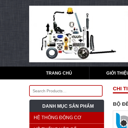
TRANG CHỦ
GIỚI THIỆ
CHI T
BỘ ĐỀ
DANH MỤC SẢN PHẨM
HỆ THỐNG ĐỘNG CƠ