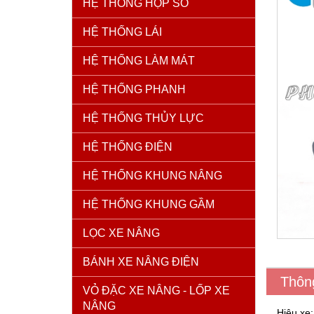
HỆ THỐNG HỘP SỐ
HỆ THỐNG LÁI
HỆ THỐNG LÀM MÁT
HỆ THỐNG PHANH
HỆ THỐNG THỦY LỰC
HỆ THỐNG ĐIỆN
HỆ THỐNG KHUNG NÂNG
HỆ THỐNG KHUNG GẦM
LỌC XE NÂNG
BÁNH XE NÂNG ĐIỆN
Thôn
VỎ ĐẶC XE NÂNG - LỐP XE
NÂNG
Hiệu xe