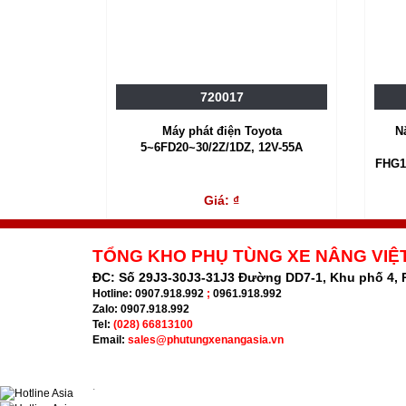
720017
Máy phát điện Toyota
N
5~6FD20~30/2Z/1DZ, 12V-55A
FHG1
Giá: ₫
TỔNG KHO PHỤ TÙNG XE NÂNG VIỆ
ĐC:
Số 29J3-30J3-31J3 Đường DD7-1, Khu phố 4,
Hotline:
0907.918.992
;
0961.918.992
Zalo:
0907.918.992
Tel:
(028) 66813100
Email:
sales@phutungxenangasia.vn
.