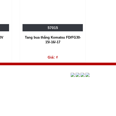
57015
0V
Tang bua thắng Komatsu FD/FG30-
15/-16/-17
Giá: ₫