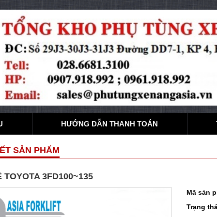
U
HƯỚNG DẪN THANH TOÁN
IẾT SẢN PHẨM
 TOYOTA 3FD100~135
Mã sản 
Trạng thá