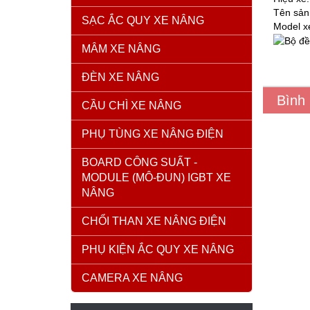
Tên sản
SẠC ẮC QUY XE NÂNG
Model x
MÂM XE NÂNG
ĐÈN XE NÂNG
Bình
CẦU CHÌ XE NÂNG
PHỤ TÙNG XE NÂNG ĐIỆN
BOARD CÔNG SUẤT -
MODULE (MÔ-ĐUN) IGBT XE
NÂNG
CHỔI THAN XE NÂNG ĐIỆN
PHỤ KIỆN ẮC QUY XE NÂNG
CAMERA XE NÂNG