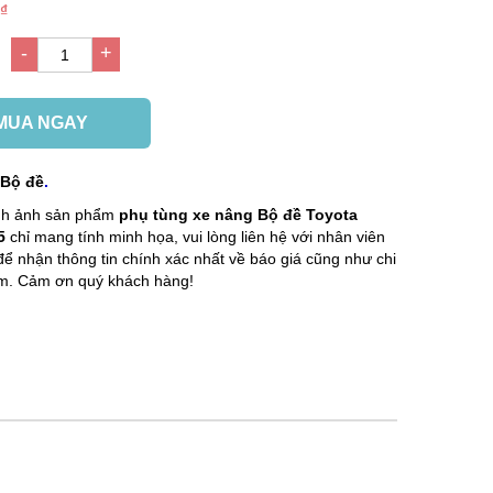
 ₫
-
+
g
1
MUA NGAY
:
Bộ đề
.
ình ảnh sản phẩm
phụ tùng xe nâng
Bộ đề Toyota
5
chỉ mang tính minh họa, vui lòng liên hệ với nhân viên
để nhận thông tin chính xác nhất về báo giá cũng như chi
ẩm. Cảm ơn quý khách hàng!