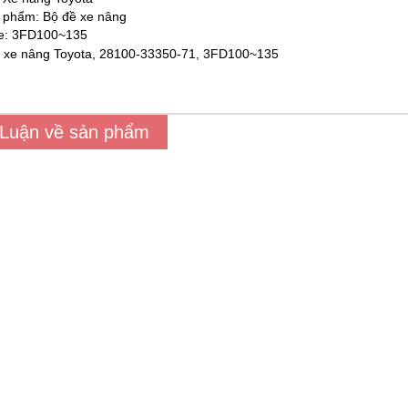
 phẩm: Bộ đề xe nâng
e: 3FD100~135
 Luận về sản phẩm