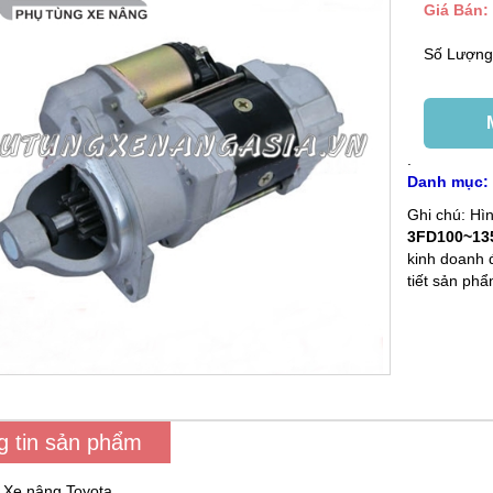
Giá Bán:
Số Lượn
.
Danh mục
Ghi chú: H
3FD100~13
kinh doanh 
tiết sản ph
g tin sản phẩm
: Xe nâng Toyota