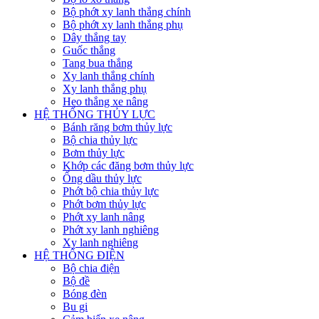
Bộ phớt xy lanh thắng chính
Bộ phớt xy lanh thắng phụ
Dây thắng tay
Guốc thắng
Tang bua thắng
Xy lanh thắng chính
Xy lanh thắng phụ
Heo thắng xe nâng
HỆ THỐNG THỦY LỰC
Bánh răng bơm thủy lực
Bộ chia thủy lực
Bơm thủy lực
Khớp các đăng bơm thủy lực
Ống dầu thủy lực
Phớt bộ chia thủy lực
Phớt bơm thủy lực
Phớt xy lanh nâng
Phớt xy lanh nghiêng
Xy lanh nghiêng
HỆ THỐNG ĐIỆN
Bộ chia điện
Bộ đề
Bóng đèn
Bu gi