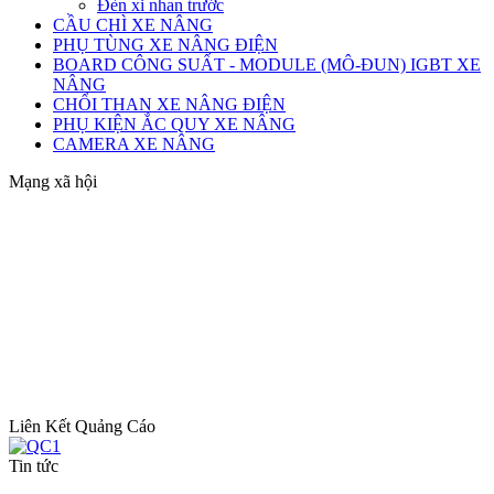
Đèn xi nhan trước
CẦU CHÌ XE NÂNG
PHỤ TÙNG XE NÂNG ĐIỆN
BOARD CÔNG SUẤT - MODULE (MÔ-ĐUN) IGBT XE
NÂNG
CHỔI THAN XE NÂNG ĐIỆN
PHỤ KIỆN ẮC QUY XE NÂNG
CAMERA XE NÂNG
Mạng xã hội
Liên Kết Quảng Cáo
Tin tức