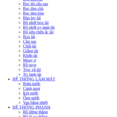
Bạc lót cầu sau
Bạc đạn chà
Bạc đạn kim
Bàn lay lái
Bộ phớt box lái
Bộ phớt xy lanh lái
Bộ sửa chữa ắc lái
Box lái
Cầu sau
Chốt lái
Giằng lái
Khớp lái
Moay ơ
Rô tuyn
Trục vít lái
Xy lanh lái
HỆ THỐNG LÀM MÁT
Bơm nước
Cánh quạt
Két nước
Ống nước
Van hằng nhiệt
HỆ THỐNG PHANH
Bộ dừng thắng
Bộ lò xo thắng