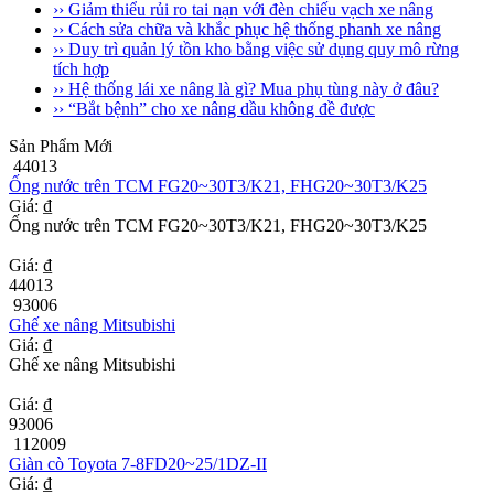
›› Giảm thiểu rủi ro tai nạn với đèn chiếu vạch xe nâng
›› Cách sửa chữa và khắc phục hệ thống phanh xe nâng
›› Duy trì quản lý tồn kho bằng việc sử dụng quy mô rừng
tích hợp
›› Hệ thống lái xe nâng là gì? Mua phụ tùng này ở đâu?
›› “Bắt bệnh” cho xe nâng dầu không đề được
Sản Phẩm Mới
44013
Ống nước trên TCM FG20~30T3/K21, FHG20~30T3/K25
Giá: ₫
Ống nước trên TCM FG20~30T3/K21, FHG20~30T3/K25
Giá: ₫
44013
93006
Ghế xe nâng Mitsubishi
Giá: ₫
Ghế xe nâng Mitsubishi
Giá: ₫
93006
112009
Giàn cò Toyota 7-8FD20~25/1DZ-II
Giá: ₫