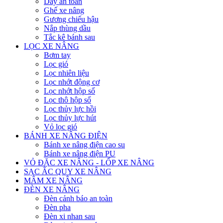
Dây an toàn
Ghế xe nâng
Gương chiếu hậu
Nắp thùng dầu
Tắc kê bánh sau
LỌC XE NÂNG
Bơm tay
Lọc gió
Lọc nhiên liệu
Lọc nhớt động cơ
Lọc nhớt hộp số
Lọc thô hộp số
Lọc thủy lực hồi
Lọc thủy lực hút
Vỏ lọc gió
BÁNH XE NÂNG ĐIỆN
Bánh xe nâng điện cao su
Bánh xe nâng điện PU
VỎ ĐẶC XE NÂNG - LỐP XE NÂNG
SẠC ẮC QUY XE NÂNG
MÂM XE NÂNG
ĐÈN XE NÂNG
Đèn cảnh báo an toàn
Đèn pha
Đèn xi nhan sau