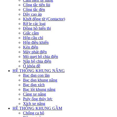
Cảm biến xe nâng
Công tắc tiến lùi
Công tắc đèn
Dây cao áp
Khởi động từ (Contactor)
Rờ le các loại
Đồng hồ hiển thị
Giắc cắm
Hộp cầu chì
Hộp điều khiển
Kèn điện
Máy phát điện
Mỏ quẹt bộ chia điện
Nắp bộ chia điện
Ổ khóa đề
HỆ THỐNG KHUNG NÂNG
Bạc đạn con lăn
Bạc đạn khung nâng
Bạc đạn xích
Bạc lót khung nâng
Càng xe nâng
Puly ống thủy lực
Xích xe nâng
HỆ THỐNG KHUNG GẦM
Chống ca bô