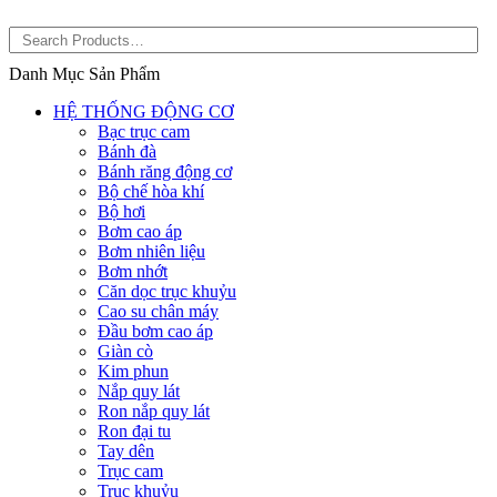
Danh Mục Sản Phẩm
HỆ THỐNG ĐỘNG CƠ
Bạc trục cam
Bánh đà
Bánh răng động cơ
Bộ chế hòa khí
Bộ hơi
Bơm cao áp
Bơm nhiên liệu
Bơm nhớt
Căn dọc trục khuỷu
Cao su chân máy
Đầu bơm cao áp
Giàn cò
Kim phun
Nắp quy lát
Ron nắp quy lát
Ron đại tu
Tay dên
Trục cam
Trục khuỷu