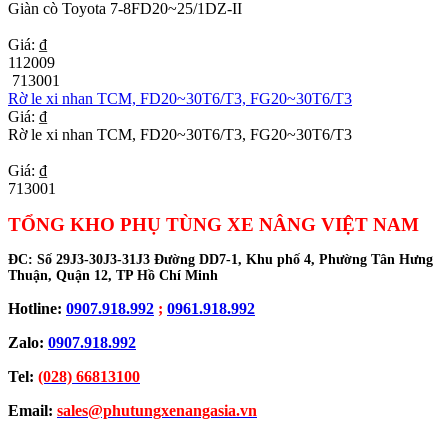
Giàn cò Toyota 7-8FD20~25/1DZ-II
Giá: ₫
112009
713001
Rờ le xi nhan TCM, FD20~30T6/T3, FG20~30T6/T3
Giá: ₫
Rờ le xi nhan TCM, FD20~30T6/T3, FG20~30T6/T3
Giá: ₫
713001
TỔNG KHO PHỤ TÙNG XE NÂNG VIỆT NAM
ĐC:
Số 29J3-30J3-31J3 Đường DD7-1, Khu phố 4, Phường Tân Hưng
Thuận, Quận 12, TP Hồ Chí Minh
Hotline:
0907.918.992
;
0961.918.992
Zalo:
0907.918.992
Tel:
(028) 66813100
Email:
sales@phutungxenangasia.vn