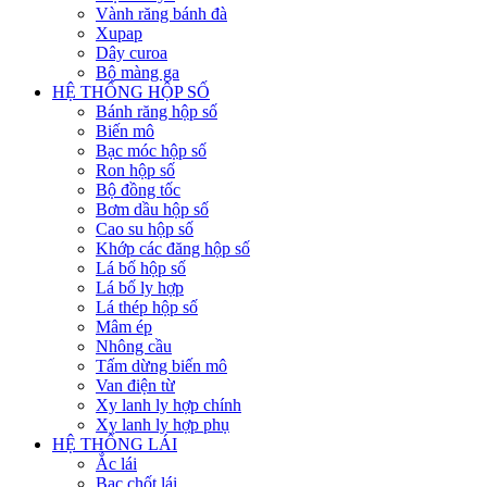
Vành răng bánh đà
Xupap
Dây curoa
Bộ màng ga
HỆ THỐNG HỘP SỐ
Bánh răng hộp số
Biến mô
Bạc móc hộp số
Ron hộp số
Bộ đồng tốc
Bơm dầu hộp số
Cao su hộp số
Khớp các đăng hộp số
Lá bố hộp số
Lá bố ly hợp
Lá thép hộp số
Mâm ép
Nhông cầu
Tấm dừng biến mô
Van điện từ
Xy lanh ly hợp chính
Xy lanh ly hợp phụ
HỆ THỐNG LÁI
Ắc lái
Bạc chốt lái