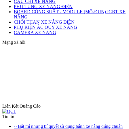
CẦU CHÌ XE NÂNG
PHỤ TÙNG XE NÂNG ĐIỆN
BOARD CÔNG SUẤT - MODULE (MÔ-ĐUN) IGBT XE
NÂNG
CHỔI THAN XE NÂNG ĐIỆN
PHỤ KIỆN ẮC QUY XE NÂNG
CAMERA XE NÂNG
Mạng xã hội
Liên Kết Quảng Cáo
Tin tức
›› Bật mí những bí quyết sử dụng bánh xe nâng đúng chuẩn