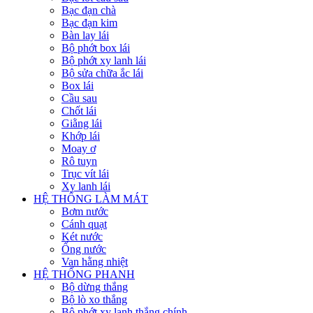
Bạc đạn chà
Bạc đạn kim
Bàn lay lái
Bộ phớt box lái
Bộ phớt xy lanh lái
Bộ sửa chữa ắc lái
Box lái
Cầu sau
Chốt lái
Giằng lái
Khớp lái
Moay ơ
Rô tuyn
Trục vít lái
Xy lanh lái
HỆ THỐNG LÀM MÁT
Bơm nước
Cánh quạt
Két nước
Ống nước
Van hằng nhiệt
HỆ THỐNG PHANH
Bộ dừng thắng
Bộ lò xo thắng
Bộ phớt xy lanh thắng chính