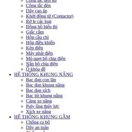
Công tắc tiến lùi
Công tắc đèn
Dây cao áp
Khởi động từ (Contactor)
Rờ le các loại
Đồng hồ hiển thị
Giắc cắm
Hộp cầu chì
Hộp điều khiển
Kèn điện
Máy phát điện
Mỏ quẹt bộ chia điện
Nắp bộ chia điện
Ổ khóa đề
HỆ THỐNG KHUNG NÂNG
Bạc đạn con lăn
Bạc đạn khung nâng
Bạc đạn xích
Bạc lót khung nâng
Càng xe nâng
Puly ống thủy lực
Xích xe nâng
HỆ THỐNG KHUNG GẦM
Chống ca bô
Dây an toàn