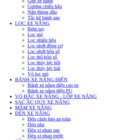
Ghế xe nâng
Gương chiếu hậu
Nắp thùng dầu
Tắc kê bánh sau
LỌC XE NÂNG
Bơm tay
Lọc gió
Lọc nhiên liệu
Lọc nhớt động cơ
Lọc nhớt hộp số
Lọc thô hộp số
Lọc thủy lực hồi
Lọc thủy lực hút
Vỏ lọc gió
BÁNH XE NÂNG ĐIỆN
Bánh xe nâng điện cao su
Bánh xe nâng điện PU
VỎ ĐẶC XE NÂNG - LỐP XE NÂNG
SẠC ẮC QUY XE NÂNG
MÂM XE NÂNG
ĐÈN XE NÂNG
Đèn cảnh báo an toàn
Đèn pha
Đèn xi nhan sau
Đèn xi nhan trước