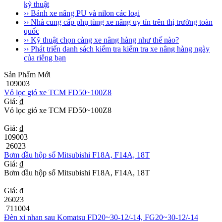
kỹ thuật
›› Bánh xe nâng PU và nilon các loại
›› Nhà cung cấp phụ tùng xe nâng uy tín trên thị trường toàn
quốc
›› Kỹ thuật chọn càng xe nâng hàng như thế nào?
›› Phát triển danh sách kiểm tra kiểm tra xe nâng hàng ngày
của riêng bạn
Sản Phẩm Mới
109003
Vỏ lọc gió xe TCM FD50~100Z8
Giá: ₫
Vỏ lọc gió xe TCM FD50~100Z8
Giá: ₫
109003
26023
Bơm dầu hộp số Mitsubishi F18A, F14A, 18T
Giá: ₫
Bơm dầu hộp số Mitsubishi F18A, F14A, 18T
Giá: ₫
26023
711004
Đèn xi nhan sau Komatsu FD20~30-12/-14, FG20~30-12/-14