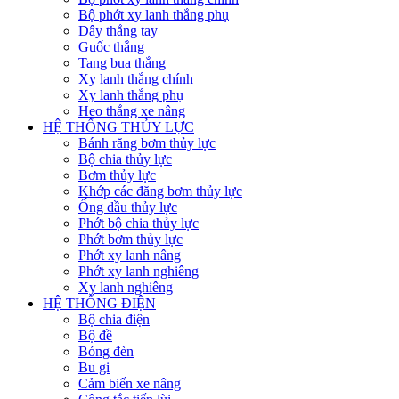
Bộ phớt xy lanh thắng phụ
Dây thắng tay
Guốc thắng
Tang bua thắng
Xy lanh thắng chính
Xy lanh thắng phụ
Heo thắng xe nâng
HỆ THỐNG THỦY LỰC
Bánh răng bơm thủy lực
Bộ chia thủy lực
Bơm thủy lực
Khớp các đăng bơm thủy lực
Ống dầu thủy lực
Phớt bộ chia thủy lực
Phớt bơm thủy lực
Phớt xy lanh nâng
Phớt xy lanh nghiêng
Xy lanh nghiêng
HỆ THỐNG ĐIỆN
Bộ chia điện
Bộ đề
Bóng đèn
Bu gi
Cảm biến xe nâng