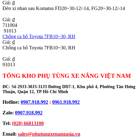
Giá: ₫
Đèn xi nhan sau Komatsu FD20~30-12/-14, FG20~30-12/-14
Giá: ₫
711004
91013
Chống ca bô Toyota 7FB10~30, RH
Giá: ₫
Chống ca bô Toyota 7FB10~30, RH
Giá: ₫
91013
TỔNG KHO PHỤ TÙNG XE NÂNG VIỆT NAM
ĐC:
Số 29J3-30J3-31J3 Đường DD7-1, Khu phố 4, Phường Tân Hưng
Thuận, Quận 12, TP Hồ Chí Minh
Hotline:
0907.918.992
;
0961.918.992
Zalo:
0907.918.992
Tel:
(028) 66813100
Email:
sales@phutungxenangasia.vn