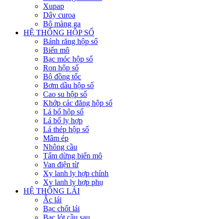
Xupap
Dây curoa
Bộ màng ga
HỆ THỐNG HỘP SỐ
Bánh răng hộp số
Biến mô
Bạc móc hộp số
Ron hộp số
Bộ đồng tốc
Bơm dầu hộp số
Cao su hộp số
Khớp các đăng hộp số
Lá bố hộp số
Lá bố ly hợp
Lá thép hộp số
Mâm ép
Nhông cầu
Tấm dừng biến mô
Van điện từ
Xy lanh ly hợp chính
Xy lanh ly hợp phụ
HỆ THỐNG LÁI
Ắc lái
Bạc chốt lái
Bạc lót cầu sau