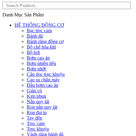
Danh Mục Sản Phẩm
HỆ THỐNG ĐỘNG CƠ
Bạc trục cam
Bánh đà
Bánh răng động cơ
Bộ chế hòa khí
Bộ hơi
Bơm cao áp
Bơm nhiên liệu
Bơm nhớt
Căn dọc trục khuỷu
Cao su chân máy
Đầu bơm cao áp
Giàn cò
Kim phun
Nắp quy lát
Ron nắp quy lát
Ron đại tu
Tay dên
Trục cam
Trục khuỷu
Vành răng bánh đà