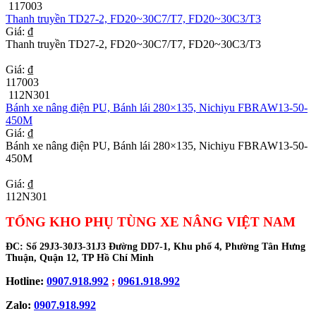
117003
Thanh truyền TD27-2, FD20~30C7/T7, FD20~30C3/T3
Giá: ₫
Thanh truyền TD27-2, FD20~30C7/T7, FD20~30C3/T3
Giá: ₫
117003
112N301
Bánh xe nâng điện PU, Bánh lái 280×135, Nichiyu FBRAW13-50-
450M
Giá: ₫
Bánh xe nâng điện PU, Bánh lái 280×135, Nichiyu FBRAW13-50-
450M
Giá: ₫
112N301
TỔNG KHO PHỤ TÙNG XE NÂNG VIỆT NAM
ĐC:
Số 29J3-30J3-31J3 Đường DD7-1, Khu phố 4, Phường Tân Hưng
Thuận, Quận 12, TP Hồ Chí Minh
Hotline:
0907.918.992
;
0961.918.992
Zalo:
0907.918.992