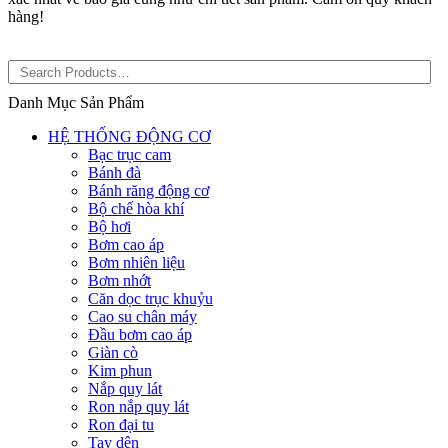
hàng!
Danh Mục Sản Phẩm
HỆ THỐNG ĐỘNG CƠ
Bạc trục cam
Bánh đà
Bánh răng động cơ
Bộ chế hòa khí
Bộ hơi
Bơm cao áp
Bơm nhiên liệu
Bơm nhớt
Căn dọc trục khuỷu
Cao su chân máy
Đầu bơm cao áp
Giàn cò
Kim phun
Nắp quy lát
Ron nắp quy lát
Ron đại tu
Tay dên