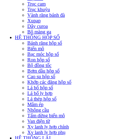
Trục cam
Trục khuỷu
Vành răng bánh đà
Xupap
Dây curoa
Bộ màng ga
HỆ THỐNG HỘP SỐ
Bánh răng hộp số
Biến mô
Bạc móc hộp số
Ron hộp số
Bộ đồng tốc
Bơm dầu hộp số
Cao su hộp số
Khớp các đăng hộp số
Lá bố hộp số
Lá bố ly hợp
Lá thép hộp số
Mâm ép
Nhông cầu
Tấm dừng biến mô
Van điện từ
Xy lanh ly hợp chính
Xy lanh ly hợp phụ
HỆ THỐNG LÁI