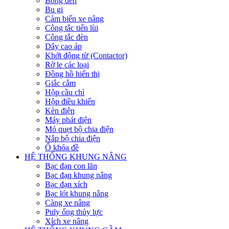
Bóng đèn
Bu gi
Cảm biến xe nâng
Công tắc tiến lùi
Công tắc đèn
Dây cao áp
Khởi động từ (Contactor)
Rờ le các loại
Đồng hồ hiển thị
Giắc cắm
Hộp cầu chì
Hộp điều khiển
Kèn điện
Máy phát điện
Mỏ quẹt bộ chia điện
Nắp bộ chia điện
Ổ khóa đề
HỆ THỐNG KHUNG NÂNG
Bạc đạn con lăn
Bạc đạn khung nâng
Bạc đạn xích
Bạc lót khung nâng
Càng xe nâng
Puly ống thủy lực
Xích xe nâng