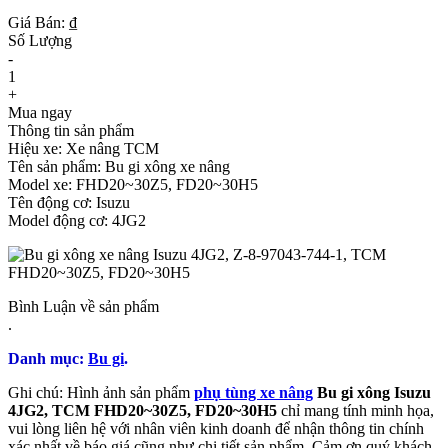
Giá Bán: ₫
Số Lượng
-
1
+
Mua ngay
Thông tin sản phẩm
Hiệu xe: Xe nâng TCM
Tên sản phẩm: Bu gi xông xe nâng
Model xe: FHD20~30Z5, FD20~30H5
Tên động cơ: Isuzu
Model động cơ: 4JG2
Bình Luận về sản phẩm
.
Danh mục:
Bu gi
.
Ghi chú: Hình ảnh sản phẩm
phụ tùng xe nâng
Bu gi xông Isuzu
4JG2, TCM FHD20~30Z5, FD20~30H5
chỉ mang tính minh họa,
vui lòng liên hệ với nhân viên kinh doanh để nhận thông tin chính
xác nhất về báo giá cũng như chi tiết sản phẩm. Cảm ơn quý khách