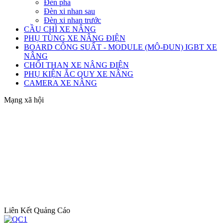
Đèn pha
Đèn xi nhan sau
Đèn xi nhan trước
CẦU CHÌ XE NÂNG
PHỤ TÙNG XE NÂNG ĐIỆN
BOARD CÔNG SUẤT - MODULE (MÔ-ĐUN) IGBT XE
NÂNG
CHỔI THAN XE NÂNG ĐIỆN
PHỤ KIỆN ẮC QUY XE NÂNG
CAMERA XE NÂNG
Mạng xã hội
Liên Kết Quảng Cáo