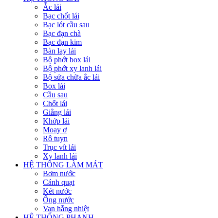
Ắc lái
Bạc chốt lái
Bạc lót cầu sau
Bạc đạn chà
Bạc đạn kim
Bàn lay lái
Bộ phớt box lái
Bộ phớt xy lanh lái
Bộ sửa chữa ắc lái
Box lái
Cầu sau
Chốt lái
Giằng lái
Khớp lái
Moay ơ
Rô tuyn
Trục vít lái
Xy lanh lái
HỆ THỐNG LÀM MÁT
Bơm nước
Cánh quạt
Két nước
Ống nước
Van hằng nhiệt
HỆ THỐNG PHANH