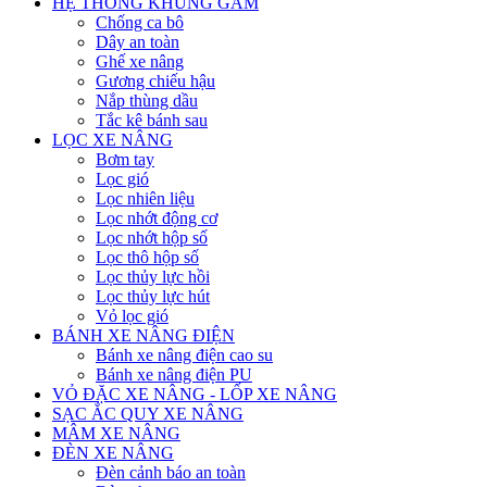
HỆ THỐNG KHUNG GẦM
Chống ca bô
Dây an toàn
Ghế xe nâng
Gương chiếu hậu
Nắp thùng dầu
Tắc kê bánh sau
LỌC XE NÂNG
Bơm tay
Lọc gió
Lọc nhiên liệu
Lọc nhớt động cơ
Lọc nhớt hộp số
Lọc thô hộp số
Lọc thủy lực hồi
Lọc thủy lực hút
Vỏ lọc gió
BÁNH XE NÂNG ĐIỆN
Bánh xe nâng điện cao su
Bánh xe nâng điện PU
VỎ ĐẶC XE NÂNG - LỐP XE NÂNG
SẠC ẮC QUY XE NÂNG
MÂM XE NÂNG
ĐÈN XE NÂNG
Đèn cảnh báo an toàn