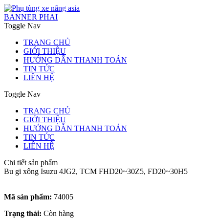
BANNER PHAI
Toggle Nav
TRANG CHỦ
GIỚI THIỆU
HƯỚNG DẪN THANH TOÁN
TIN TỨC
LIÊN HỆ
Toggle Nav
TRANG CHỦ
GIỚI THIỆU
HƯỚNG DẪN THANH TOÁN
TIN TỨC
LIÊN HỆ
Chi tiết sản phẩm
Bu gi xông Isuzu 4JG2, TCM FHD20~30Z5, FD20~30H5
Mã sản phẩm:
74005
Trạng thái:
Còn hàng