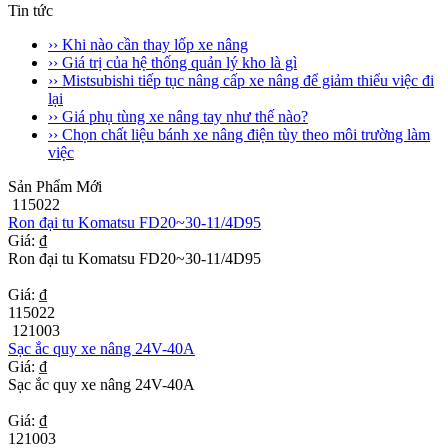
Tin tức
›› Khi nào cần thay lốp xe nâng
›› Giá trị của hệ thống quản lý kho là gì
›› Mistsubishi tiếp tục nâng cấp xe nâng để giảm thiểu việc đi
lại
›› Giá phụ tùng xe nâng tay như thế nào?
›› Chọn chất liệu bánh xe nâng điện tùy theo môi trường làm
việc
Sản Phẩm Mới
115022
Ron đại tu Komatsu FD20~30-11/4D95
Giá: ₫
Ron đại tu Komatsu FD20~30-11/4D95
Giá: ₫
115022
121003
Sạc ắc quy xe nâng 24V-40A
Giá: ₫
Sạc ắc quy xe nâng 24V-40A
Giá: ₫
121003