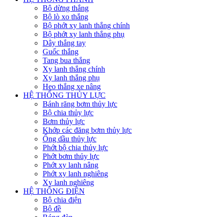
Bộ dừng thắng
Bộ lò xo thắng
Bộ phớt xy lanh thắng chính
Bộ phớt xy lanh thắng phụ
Dây thắng tay
Guốc thắng
Tang bua thắng
Xy lanh thắng chính
Xy lanh thắng phụ
Heo thắng xe nâng
HỆ THỐNG THỦY LỰC
Bánh răng bơm thủy lực
Bộ chia thủy lực
Bơm thủy lực
Khớp các đăng bơm thủy lực
Ống dầu thủy lực
Phớt bộ chia thủy lực
Phớt bơm thủy lực
Phớt xy lanh nâng
Phớt xy lanh nghiêng
Xy lanh nghiêng
HỆ THỐNG ĐIỆN
Bộ chia điện
Bộ đề