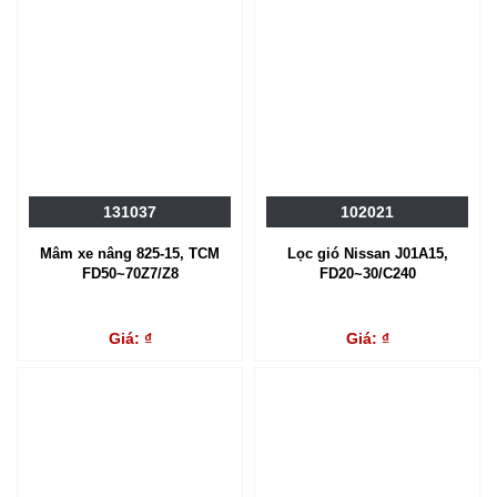
131037
102021
Mâm xe nâng 825-15, TCM
Lọc gió Nissan J01A15,
FD50~70Z7/Z8
FD20~30/C240
Giá: ₫
Giá: ₫