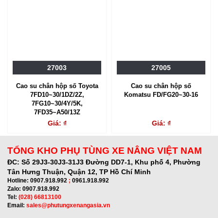
27003
27005
Cao su chân hộp số Toyota
Cao su chân hộp số
7FD10~30/1DZ/2Z,
Komatsu FD/FG20~30-16
7FG10~30/4Y/5K,
7FD35~A50/13Z
Giá: ₫
Giá: ₫
TỔNG KHO PHỤ TÙNG XE NÂNG VIỆT NAM
ĐC:
Số 29J3-30J3-31J3 Đường DD7-1, Khu phố 4, Phường
Tân Hưng Thuận, Quận 12, TP Hồ Chí Minh
Hotline:
0907.918.992
;
0961.918.992
Zalo:
0907.918.992
Tel:
(028) 66813100
Email:
sales@phutungxenangasia.vn