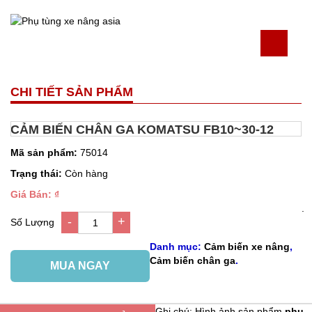
CHI TIẾT SẢN PHẨM
CẢM BIẾN CHÂN GA KOMATSU FB10~30-12
Mã sản phẩm:
75014
Trạng thái:
Còn hàng
Giá Bán: ₫
.
-
+
Số Lượng
1
Danh mục:
Cảm biến xe nâng
,
Cảm biến chân ga
.
MUA NGAY
Ghi chú: Hình ảnh sản phẩm
phụ