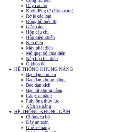
Công tắc đèn
Dây cao áp
Khởi động từ (Contactor)
Rờ le các loại
Đồng hồ hiển thị
Giắc cắm
Hộp cầu chì
Hộp điều khiển
Kèn điện
Máy phát điện
Mỏ quẹt bộ chia điện
Nắp bộ chia điện
Ổ khóa đề
HỆ THỐNG KHUNG NÂNG
Bạc đạn con lăn
Bạc đạn khung nâng
Bạc đạn xích
Bạc lót khung nâng
Càng xe nâng
Puly ống thủy lực
Xích xe nâng
HỆ THỐNG KHUNG GẦM
Chống ca bô
Dây an toàn
Ghế xe nâng