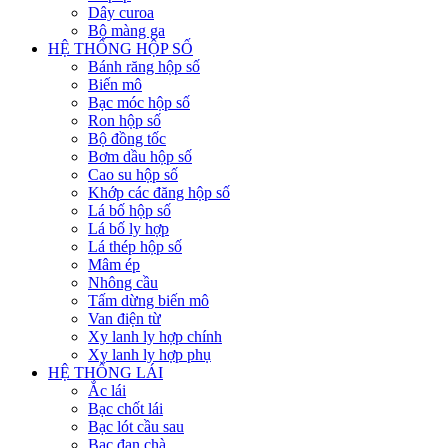
Dây curoa
Bộ màng ga
HỆ THỐNG HỘP SỐ
Bánh răng hộp số
Biến mô
Bạc móc hộp số
Ron hộp số
Bộ đồng tốc
Bơm dầu hộp số
Cao su hộp số
Khớp các đăng hộp số
Lá bố hộp số
Lá bố ly hợp
Lá thép hộp số
Mâm ép
Nhông cầu
Tấm dừng biến mô
Van điện từ
Xy lanh ly hợp chính
Xy lanh ly hợp phụ
HỆ THỐNG LÁI
Ắc lái
Bạc chốt lái
Bạc lót cầu sau
Bạc đạn chà