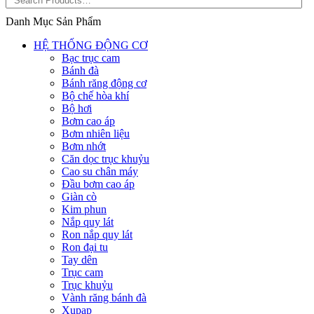
Danh Mục Sản Phẩm
HỆ THỐNG ĐỘNG CƠ
Bạc trục cam
Bánh đà
Bánh răng động cơ
Bộ chế hòa khí
Bộ hơi
Bơm cao áp
Bơm nhiên liệu
Bơm nhớt
Căn dọc trục khuỷu
Cao su chân máy
Đầu bơm cao áp
Giàn cò
Kim phun
Nắp quy lát
Ron nắp quy lát
Ron đại tu
Tay dên
Trục cam
Trục khuỷu
Vành răng bánh đà
Xupap