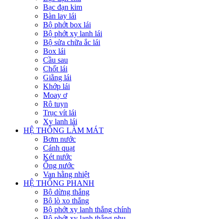
Bạc đạn kim
Bàn lay lái
Bộ phớt box lái
Bộ phớt xy lanh lái
Bộ sửa chữa ắc lái
Box lái
Cầu sau
Chốt lái
Giằng lái
Khớp lái
Moay ơ
Rô tuyn
Trục vít lái
Xy lanh lái
HỆ THỐNG LÀM MÁT
Bơm nước
Cánh quạt
Két nước
Ống nước
Van hằng nhiệt
HỆ THỐNG PHANH
Bộ dừng thắng
Bộ lò xo thắng
Bộ phớt xy lanh thắng chính
Bộ phớt xy lanh thắng phụ