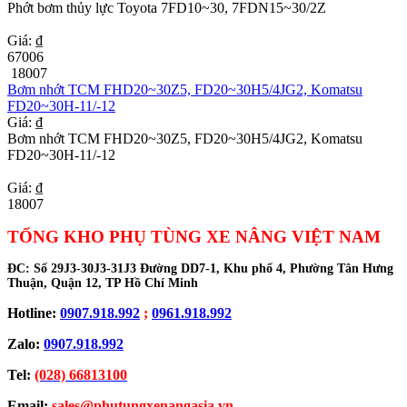
Phớt bơm thủy lực Toyota 7FD10~30, 7FDN15~30/2Z
Giá: ₫
67006
18007
Bơm nhớt TCM FHD20~30Z5, FD20~30H5/4JG2, Komatsu
FD20~30H-11/-12
Giá: ₫
Bơm nhớt TCM FHD20~30Z5, FD20~30H5/4JG2, Komatsu
FD20~30H-11/-12
Giá: ₫
18007
TỔNG KHO PHỤ TÙNG XE NÂNG VIỆT NAM
ĐC:
Số 29J3-30J3-31J3 Đường DD7-1, Khu phố 4, Phường Tân Hưng
Thuận, Quận 12, TP Hồ Chí Minh
Hotline:
0907.918.992
;
0961.918.992
Zalo:
0907.918.992
Tel:
(028) 66813100
Email:
sales@phutungxenangasia.vn