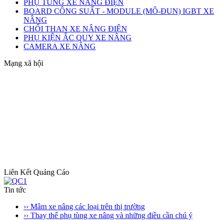
PHỤ TÙNG XE NÂNG ĐIỆN
BOARD CÔNG SUẤT - MODULE (MÔ-ĐUN) IGBT XE
NÂNG
CHỔI THAN XE NÂNG ĐIỆN
PHỤ KIỆN ẮC QUY XE NÂNG
CAMERA XE NÂNG
Mạng xã hội
Liên Kết Quảng Cáo
Tin tức
›› Mâm xe nâng các loại trên thị trường
›› Thay thế phụ tùng xe nâng và những điều cần chú ý