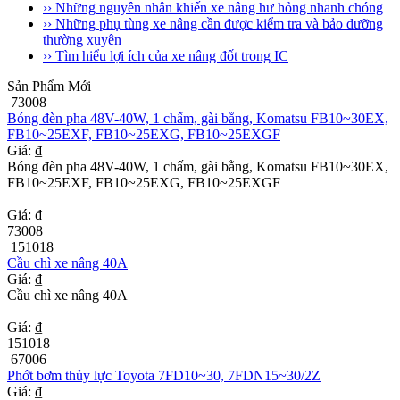
›› Những nguyên nhân khiến xe nâng hư hỏng nhanh chóng
›› Những phụ tùng xe nâng cần được kiểm tra và bảo dưỡng
thường xuyên
›› Tìm hiểu lợi ích của xe nâng đốt trong IC
Sản Phẩm Mới
73008
Bóng đèn pha 48V-40W, 1 chấm, gài bằng, Komatsu FB10~30EX,
FB10~25EXF, FB10~25EXG, FB10~25EXGF
Giá: ₫
Bóng đèn pha 48V-40W, 1 chấm, gài bằng, Komatsu FB10~30EX,
FB10~25EXF, FB10~25EXG, FB10~25EXGF
Giá: ₫
73008
151018
Cầu chì xe nâng 40A
Giá: ₫
Cầu chì xe nâng 40A
Giá: ₫
151018
67006
Phớt bơm thủy lực Toyota 7FD10~30, 7FDN15~30/2Z
Giá: ₫