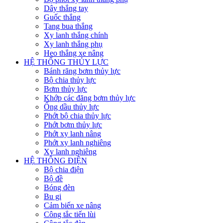
Dây thắng tay
Guốc thắng
Tang bua thắng
Xy lanh thắng chính
Xy lanh thắng phụ
Heo thắng xe nâng
HỆ THỐNG THỦY LỰC
Bánh răng bơm thủy lực
Bộ chia thủy lực
Bơm thủy lực
Khớp các đăng bơm thủy lực
Ống dầu thủy lực
Phớt bộ chia thủy lực
Phớt bơm thủy lực
Phớt xy lanh nâng
Phớt xy lanh nghiêng
Xy lanh nghiêng
HỆ THỐNG ĐIỆN
Bộ chia điện
Bộ đề
Bóng đèn
Bu gi
Cảm biến xe nâng
Công tắc tiến lùi