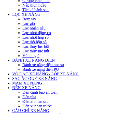
Gương chiếu hậu
Nắp thùng dầu
Tắc kê bánh sau
LỌC XE NÂNG
Bơm tay
Lọc gió
Lọc nhiên liệu
Lọc nhớt động cơ
Lọc nhớt hộp số
Lọc thô hộp số
Lọc thủy lực hồi
Lọc thủy lực hút
Vỏ lọc gió
BÁNH XE NÂNG ĐIỆN
Bánh xe nâng điện cao su
Bánh xe nâng điện PU
VỎ ĐẶC XE NÂNG - LỐP XE NÂNG
SẠC ẮC QUY XE NÂNG
MÂM XE NÂNG
ĐÈN XE NÂNG
Đèn cảnh báo an toàn
Đèn pha
Đèn xi nhan sau
Đèn xi nhan trước
CẦU CHÌ XE NÂNG