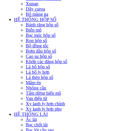
Xupap
Dây curoa
Bộ màng ga
HỆ THỐNG HỘP SỐ
Bánh răng hộp số
Biến mô
Bạc móc hộp số
Ron hộp số
Bộ đồng tốc
Bơm dầu hộp số
Cao su hộp số
Khớp các đăng hộp số
Lá bố hộp số
Lá bố ly hợp
Lá thép hộp số
Mâm ép
Nhông cầu
Tấm dừng biến mô
Van điện từ
Xy lanh ly hợp chính
Xy lanh ly hợp phụ
HỆ THỐNG LÁI
Ắc lái
Bạc chốt lái
Bạc lót cầu sau