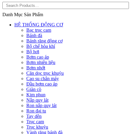
Danh Mục Sản Phẩm
HỆ THỐNG ĐỘNG CƠ
Bạc trục cam
Bánh đà
Bánh răng động cơ
Bộ chế hòa khí
Bộ hơi
Bơm cao áp
Bơm nhiên liệu
Bơm nhớt
Căn dọc trục khuỷu
Cao su chân máy
Đầu bơm cao áp
Giàn cò
Kim phun
Nắp quy lát
Ron nắp quy lát
Ron đại tu
Tay dên
Trục cam
Trục khuỷu
Vành răng bánh đà