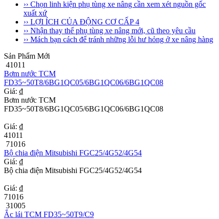
›› Chọn linh kiện phụ tùng xe nâng cần xem xét nguồn gốc
xuất xứ
›› LỢI ÍCH CỦA ĐỘNG CƠ CẤP 4
›› Nhận thay thế phụ tùng xe nâng mới, cũ theo yêu cầu
›› Mách bạn cách để tránh những lỗi hư hỏng ở xe nâng hàng
Sản Phẩm Mới
41011
Bơm nước TCM
FD35~50T8/6BG1QC05/6BG1QC06/6BG1QC08
Giá: ₫
Bơm nước TCM
FD35~50T8/6BG1QC05/6BG1QC06/6BG1QC08
Giá: ₫
41011
71016
Bộ chia điện Mitsubishi FGC25/4G52/4G54
Giá: ₫
Bộ chia điện Mitsubishi FGC25/4G52/4G54
Giá: ₫
71016
31005
Ắc lái TCM FD35~50T9/C9