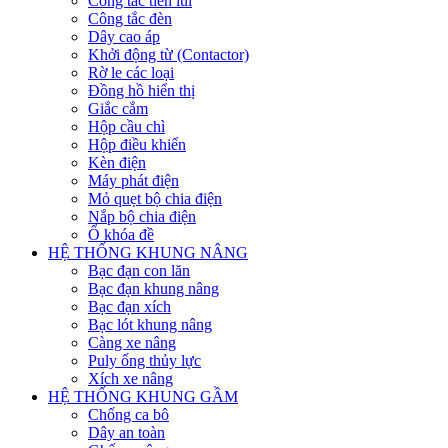
Công tắc tiến lùi
Công tắc đèn
Dây cao áp
Khởi động từ (Contactor)
Rờ le các loại
Đồng hồ hiển thị
Giắc cắm
Hộp cầu chì
Hộp điều khiển
Kèn điện
Máy phát điện
Mỏ quẹt bộ chia điện
Nắp bộ chia điện
Ổ khóa đề
HỆ THỐNG KHUNG NÂNG
Bạc đạn con lăn
Bạc đạn khung nâng
Bạc đạn xích
Bạc lót khung nâng
Càng xe nâng
Puly ống thủy lực
Xích xe nâng
HỆ THỐNG KHUNG GẦM
Chống ca bô
Dây an toàn