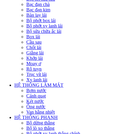
Bạc đạn chà
Bạc đạn kim
Bàn lay lái
Bộ phớt box lái
Bộ phớt xy lanh lái
Bộ sửa chữa ắc lái
Box lái
Cầu sau
Chốt lái
Giằng lái
Khớp lái
Moay ơ
Rô tuyn
Trục vít lái
Xy lanh lái
HỆ THỐNG LÀM MÁT
Bơm nước
Cánh quạt
Két nước
Ống nước
Van hằng nhiệt
HỆ THỐNG PHANH
Bộ dừng thắng
Bộ lò xo thắng
Bộ phớt xy lanh thắng chính