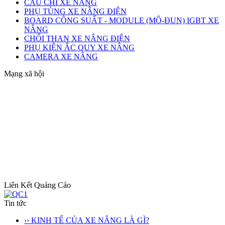
CẦU CHÌ XE NÂNG
PHỤ TÙNG XE NÂNG ĐIỆN
BOARD CÔNG SUẤT - MODULE (MÔ-ĐUN) IGBT XE
NÂNG
CHỔI THAN XE NÂNG ĐIỆN
PHỤ KIỆN ẮC QUY XE NÂNG
CAMERA XE NÂNG
Mạng xã hội
Liên Kết Quảng Cáo
Tin tức
›› KINH TẾ CỦA XE NÂNG LÀ GÌ?