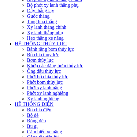
Bộ phớt xy lanh thắng phụ
Dây thắng tay
Guốc thắng
Tang bua thắng
Xy lanh thắng chính
Xy lanh thắng phụ
Heo thắng xe nâng
HỆ THỐNG THỦY LỰC
Bánh răng bơm thủy lực
Bộ chia thủy lực
Bơm thủy lực
Khớp các đăng bơm thủy lực
Ống dầu thủy lực
Phớt bộ chia thủy lực
Phớt bơm thủy lực
Phớt xy lanh nâng
Phớt xy lanh nghiêng
Xy lanh nghiêng
HỆ THỐNG ĐIỆN
Bộ chia điện
Bộ đề
Bóng đèn
Bu gi
Cảm biến xe nâng