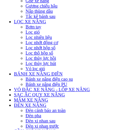
Ghế xe nâng
Gương chiếu hậu
Nắp thùng dầu
Tắc kê bánh sau
LỌC XE NÂNG
Bơm tay
Lọc gió
Lọc nhiên liệu
Lọc nhớt động cơ
Lọc nhớt hộp số
Lọc thô hộp số
Lọc thủy lực hồi
Lọc thủy lực hút
Vỏ lọc gió
BÁNH XE NÂNG ĐIỆN
Bánh xe nâng điện cao su
Bánh xe nâng điện PU
VỎ ĐẶC XE NÂNG - LỐP XE NÂNG
SẠC ẮC QUY XE NÂNG
MÂM XE NÂNG
ĐÈN XE NÂNG
Đèn cảnh báo an toàn
Đèn pha
Đèn xi nhan sau
Đèn xi nhan trước