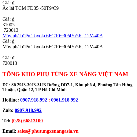
Giá: ₫
Ắc lái TCM FD35~50T9/C9
Giá: ₫
31005
720013
Máy phát điện Toyota 6FG10~30/4Y/5K, 12V-40A
Giá: ₫
Máy phát điện Toyota 6FG10~30/4Y/5K, 12V-40A
Giá: ₫
720013
TỔNG KHO PHỤ TÙNG XE NÂNG VIỆT NAM
ĐC:
Số 29J3-30J3-31J3 Đường DD7-1, Khu phố 4, Phường Tân Hưng
Thuận, Quận 12, TP Hồ Chí Minh
Hotline:
0907.918.992
;
0961.918.992
Zalo:
0907.918.992
Tel:
(028) 66813100
Email:
sales@phutungxenangasia.vn