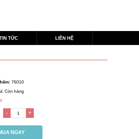
TIN TỨC
LIÊN HỆ
phẩm:
76010
i:
Còn hàng
 ₫
-
+
g
1
MUA NGAY