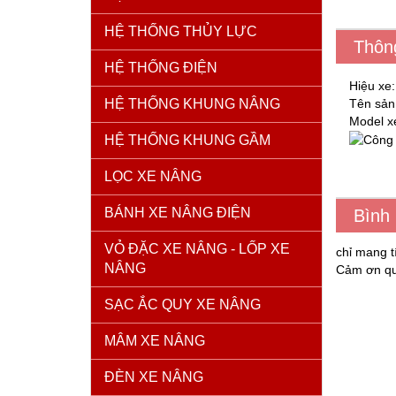
HỆ THỐNG THỦY LỰC
Thôn
HỆ THỐNG ĐIỆN
Hiệu xe:
HỆ THỐNG KHUNG NÂNG
Tên sản 
Model 
HỆ THỐNG KHUNG GẦM
LỌC XE NÂNG
BÁNH XE NÂNG ĐIỆN
Bình
VỎ ĐẶC XE NÂNG - LỐP XE
chỉ mang t
NÂNG
Cảm ơn qu
SẠC ẮC QUY XE NÂNG
MÂM XE NÂNG
ĐÈN XE NÂNG