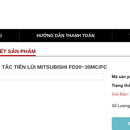
U
HƯỚNG DẪN THANH TOÁN
IẾT SẢN PHẨM
TẮC TIẾN LÙI MITSUBISHI FD20~30MC/FC
Mã sản 
Trạng thá
Giá Bán:
Số Lượn