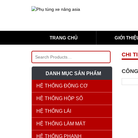
TRANG CHỦ
GIỚI THIỆ
CHI T
CÔNG 
DANH MỤC SẢN PHẨM
HỆ THỐNG ĐỘNG CƠ
HỆ THỐNG HỘP SỐ
HỆ THỐNG LÁI
HỆ THỐNG LÀM MÁT
HỆ THỐNG PHANH