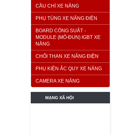
CẦU CHÌ XE NÂNG
PHỤ TÙNG XE NÂNG ĐIỆN
BOARD CÔNG SUẤT -
MODULE (MÔ-ĐUN) IGBT XE
NÂNG
CHỔI THAN XE NÂNG ĐIỆN
PHỤ KIỆN ẮC QUY XE NÂNG
CAMERA XE NÂNG
MẠNG XÃ HỘI