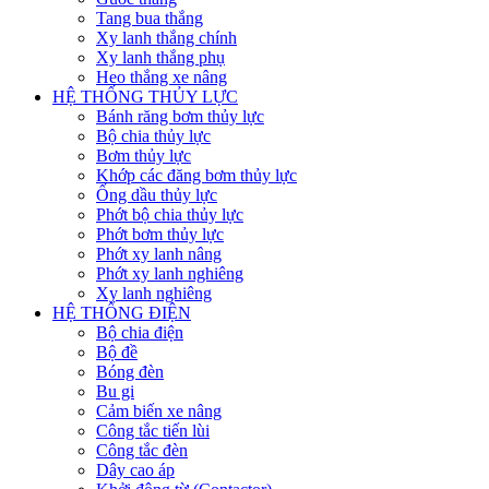
Tang bua thắng
Xy lanh thắng chính
Xy lanh thắng phụ
Heo thắng xe nâng
HỆ THỐNG THỦY LỰC
Bánh răng bơm thủy lực
Bộ chia thủy lực
Bơm thủy lực
Khớp các đăng bơm thủy lực
Ống dầu thủy lực
Phớt bộ chia thủy lực
Phớt bơm thủy lực
Phớt xy lanh nâng
Phớt xy lanh nghiêng
Xy lanh nghiêng
HỆ THỐNG ĐIỆN
Bộ chia điện
Bộ đề
Bóng đèn
Bu gi
Cảm biến xe nâng
Công tắc tiến lùi
Công tắc đèn
Dây cao áp