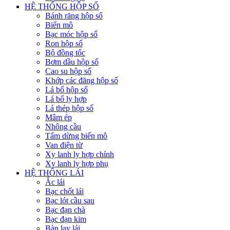
HỆ THỐNG HỘP SỐ
Bánh răng hộp số
Biến mô
Bạc móc hộp số
Ron hộp số
Bộ đồng tốc
Bơm dầu hộp số
Cao su hộp số
Khớp các đăng hộp số
Lá bố hộp số
Lá bố ly hợp
Lá thép hộp số
Mâm ép
Nhông cầu
Tấm dừng biến mô
Van điện từ
Xy lanh ly hợp chính
Xy lanh ly hợp phụ
HỆ THỐNG LÁI
Ắc lái
Bạc chốt lái
Bạc lót cầu sau
Bạc đạn chà
Bạc đạn kim
Bàn lay lái