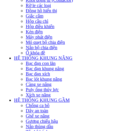
Khởi động từ (Contactor)
Rờ le các loại
Đồng hồ hiển thị
Giắc cắm
Hộp cầu chì
Hộp điều khiển
Kèn điện
Máy phát điện
Mỏ quẹt bộ chia điện
Nắp bộ chia điện
Ổ khóa đề
HỆ THỐNG KHUNG NÂNG
Bạc đạn con lăn
Bạc đạn khung nâng
Bạc đạn xích
Bạc lót khung nâng
Càng xe nâng
Puly ống thủy lực
Xích xe nâng
HỆ THỐNG KHUNG GẦM
Chống ca bô
Dây an toàn
Ghế xe nâng
Gương chiếu hậu
Nắp thùng dầu