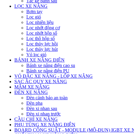
Tắc kê bánh sau
LỌC XE NÂNG
Bơm tay
Lọc gió
Lọc nhiên liệu
Lọc nhớt động cơ
Lọc nhớt hộp số
Lọc thô hộp số
Lọc thủy lực hồi
Lọc thủy lực hút
Vỏ lọc gió
BÁNH XE NÂNG ĐIỆN
Bánh xe nâng điện cao su
Bánh xe nâng điện PU
VỎ ĐẶC XE NÂNG - LỐP XE NÂNG
SẠC ẮC QUY XE NÂNG
MÂM XE NÂNG
ĐÈN XE NÂNG
Đèn cảnh báo an toàn
Đèn pha
Đèn xi nhan sau
Đèn xi nhan trước
CẦU CHÌ XE NÂNG
PHỤ TÙNG XE NÂNG ĐIỆN
BOARD CÔNG SUẤT - MODULE (MÔ-ĐUN) IGBT XE