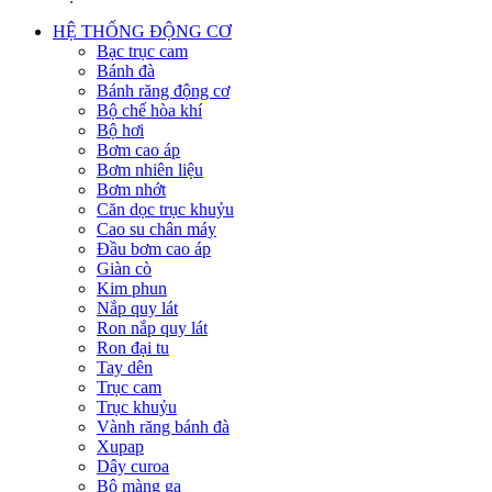
HỆ THỐNG ĐỘNG CƠ
Bạc trục cam
Bánh đà
Bánh răng động cơ
Bộ chế hòa khí
Bộ hơi
Bơm cao áp
Bơm nhiên liệu
Bơm nhớt
Căn dọc trục khuỷu
Cao su chân máy
Đầu bơm cao áp
Giàn cò
Kim phun
Nắp quy lát
Ron nắp quy lát
Ron đại tu
Tay dên
Trục cam
Trục khuỷu
Vành răng bánh đà
Xupap
Dây curoa
Bộ màng ga