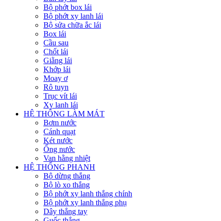
Bộ phớt box lái
Bộ phớt xy lanh lái
Bộ sửa chữa ắc lái
Box lái
Cầu sau
Chốt lái
Giằng lái
Khớp lái
Moay ơ
Rô tuyn
Trục vít lái
Xy lanh lái
HỆ THỐNG LÀM MÁT
Bơm nước
Cánh quạt
Két nước
Ống nước
Van hằng nhiệt
HỆ THỐNG PHANH
Bộ dừng thắng
Bộ lò xo thắng
Bộ phớt xy lanh thắng chính
Bộ phớt xy lanh thắng phụ
Dây thắng tay
Guốc thắng