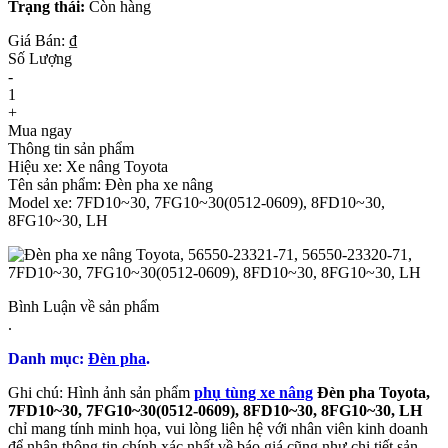
Trạng thái:
Còn hàng
Giá Bán: ₫
Số Lượng
-
1
+
Mua ngay
Thông tin sản phẩm
Hiệu xe: Xe nâng Toyota
Tên sản phẩm: Đèn pha xe nâng
Model xe: 7FD10~30, 7FG10~30(0512-0609), 8FD10~30,
8FG10~30, LH
Bình Luận về sản phẩm
.
Danh mục:
Đèn pha
.
Ghi chú: Hình ảnh sản phẩm
phụ tùng xe nâng
Đèn pha Toyota,
7FD10~30, 7FG10~30(0512-0609), 8FD10~30, 8FG10~30, LH
chỉ mang tính minh họa, vui lòng liên hệ với nhân viên kinh doanh
để nhận thông tin chính xác nhất về báo giá cũng như chi tiết sản