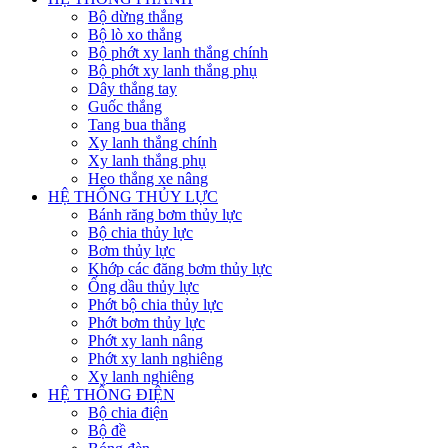
Bộ dừng thắng
Bộ lò xo thắng
Bộ phớt xy lanh thắng chính
Bộ phớt xy lanh thắng phụ
Dây thắng tay
Guốc thắng
Tang bua thắng
Xy lanh thắng chính
Xy lanh thắng phụ
Heo thắng xe nâng
HỆ THỐNG THỦY LỰC
Bánh răng bơm thủy lực
Bộ chia thủy lực
Bơm thủy lực
Khớp các đăng bơm thủy lực
Ống dầu thủy lực
Phớt bộ chia thủy lực
Phớt bơm thủy lực
Phớt xy lanh nâng
Phớt xy lanh nghiêng
Xy lanh nghiêng
HỆ THỐNG ĐIỆN
Bộ chia điện
Bộ đề