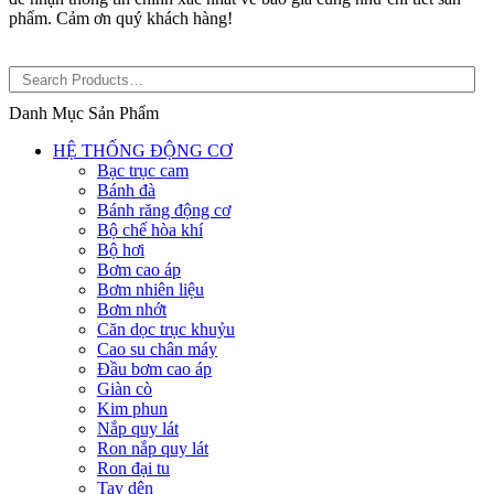
phẩm. Cảm ơn quý khách hàng!
Danh Mục Sản Phẩm
HỆ THỐNG ĐỘNG CƠ
Bạc trục cam
Bánh đà
Bánh răng động cơ
Bộ chế hòa khí
Bộ hơi
Bơm cao áp
Bơm nhiên liệu
Bơm nhớt
Căn dọc trục khuỷu
Cao su chân máy
Đầu bơm cao áp
Giàn cò
Kim phun
Nắp quy lát
Ron nắp quy lát
Ron đại tu
Tay dên