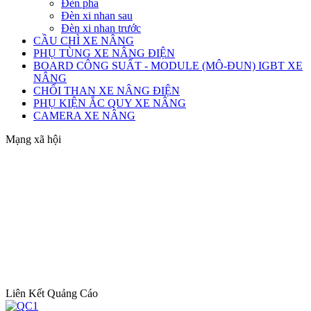
Đèn pha
Đèn xi nhan sau
Đèn xi nhan trước
CẦU CHÌ XE NÂNG
PHỤ TÙNG XE NÂNG ĐIỆN
BOARD CÔNG SUẤT - MODULE (MÔ-ĐUN) IGBT XE
NÂNG
CHỔI THAN XE NÂNG ĐIỆN
PHỤ KIỆN ẮC QUY XE NÂNG
CAMERA XE NÂNG
Mạng xã hội
Liên Kết Quảng Cáo