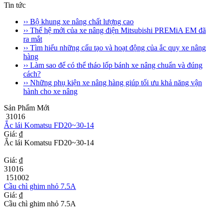
Tin tức
›› Bộ khung xe nâng chất lượng cao
›› Thế hệ mới của xe nâng điện Mitsubishi PREMiA EM đã
ra mắt
›› Tìm hiểu những cấu tạo và hoạt động của ắc quy xe nâng
hàng
›› Làm sao để có thể tháo lốp bánh xe nâng chuẩn và đúng
cách?
›› Những phụ kiện xe nâng hàng giúp tối ưu khả năng vận
hành cho xe nâng
Sản Phẩm Mới
31016
Ắc lái Komatsu FD20~30-14
Giá: ₫
Ắc lái Komatsu FD20~30-14
Giá: ₫
31016
151002
Cầu chì ghim nhỏ 7.5A
Giá: ₫
Cầu chì ghim nhỏ 7.5A