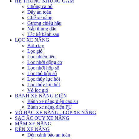
HỆ THỐNG KHUNG GẦM
Chống ca bô
Dây an toàn
Ghế xe nâng
Gương chiếu hậu
Nắp thùng dầu
Tắc kê bánh sau
LỌC XE NÂNG
Bơm tay
Lọc gió
Lọc nhiên liệu
Lọc nhớt động cơ
Lọc nhớt hộp số
Lọc thô hộp số
Lọc thủy lực hồi
Lọc thủy lực hút
Vỏ lọc gió
BÁNH XE NÂNG ĐIỆN
Bánh xe nâng điện cao su
Bánh xe nâng điện PU
VỎ ĐẶC XE NÂNG - LỐP XE NÂNG
SẠC ẮC QUY XE NÂNG
MÂM XE NÂNG
ĐÈN XE NÂNG
Đèn cảnh báo an toàn