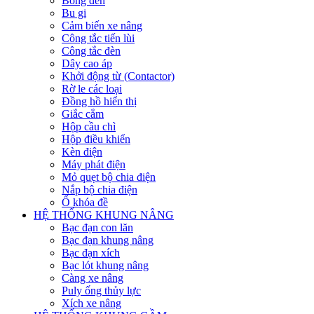
Bóng đèn
Bu gi
Cảm biến xe nâng
Công tắc tiến lùi
Công tắc đèn
Dây cao áp
Khởi động từ (Contactor)
Rờ le các loại
Đồng hồ hiển thị
Giắc cắm
Hộp cầu chì
Hộp điều khiển
Kèn điện
Máy phát điện
Mỏ quẹt bộ chia điện
Nắp bộ chia điện
Ổ khóa đề
HỆ THỐNG KHUNG NÂNG
Bạc đạn con lăn
Bạc đạn khung nâng
Bạc đạn xích
Bạc lót khung nâng
Càng xe nâng
Puly ống thủy lực
Xích xe nâng