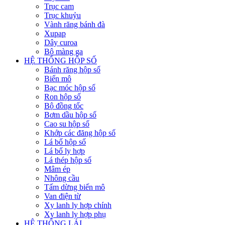
Trục cam
Trục khuỷu
Vành răng bánh đà
Xupap
Dây curoa
Bộ màng ga
HỆ THỐNG HỘP SỐ
Bánh răng hộp số
Biến mô
Bạc móc hộp số
Ron hộp số
Bộ đồng tốc
Bơm dầu hộp số
Cao su hộp số
Khớp các đăng hộp số
Lá bố hộp số
Lá bố ly hợp
Lá thép hộp số
Mâm ép
Nhông cầu
Tấm dừng biến mô
Van điện từ
Xy lanh ly hợp chính
Xy lanh ly hợp phụ
HỆ THỐNG LÁI