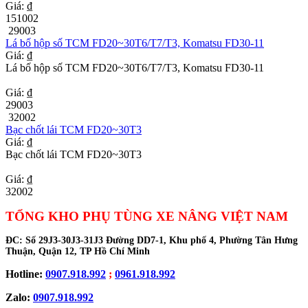
Giá: ₫
151002
29003
Lá bố hộp số TCM FD20~30T6/T7/T3, Komatsu FD30-11
Giá: ₫
Lá bố hộp số TCM FD20~30T6/T7/T3, Komatsu FD30-11
Giá: ₫
29003
32002
Bạc chốt lái TCM FD20~30T3
Giá: ₫
Bạc chốt lái TCM FD20~30T3
Giá: ₫
32002
TỔNG KHO PHỤ TÙNG XE NÂNG VIỆT NAM
ĐC:
Số 29J3-30J3-31J3 Đường DD7-1, Khu phố 4, Phường Tân Hưng
Thuận, Quận 12, TP Hồ Chí Minh
Hotline:
0907.918.992
;
0961.918.992
Zalo:
0907.918.992