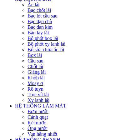
Ắc lái
Bạc chốt lái
Bạc lót cầu sau
Bạc đạn chà
Bạc đạn kim
Bàn lay lái
Bộ phớt box lái
Bộ phớt xy lanh lái
Bộ sửa chữa ắc lái
Box lái
Cầu sau
Chốt lái
Giằng lái
Khớp lái
Moay ơ
Rô tuyn
Trục vít lái
Xy lanh lái
HỆ THỐNG LÀM MÁT
Bơm nước
Cánh quạt
Két nước
Ống nước
Van hằng nhiệt
HỆ THỐNG PHANH