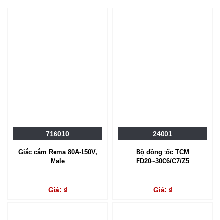
716010
24001
Giắc cắm Rema 80A-150V,
Bộ đồng tốc TCM
Male
FD20~30C6/C7/Z5
Giá: ₫
Giá: ₫