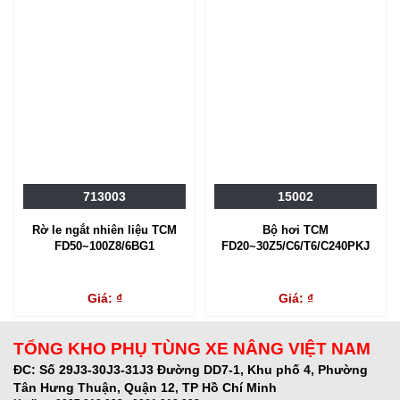
713003
15002
Rờ le ngắt nhiên liệu TCM
Bộ hơi TCM
FD50~100Z8/6BG1
FD20~30Z5/C6/T6/C240PKJ
Giá: ₫
Giá: ₫
TỔNG KHO PHỤ TÙNG XE NÂNG VIỆT NAM
ĐC:
Số 29J3-30J3-31J3 Đường DD7-1, Khu phố 4, Phường
Tân Hưng Thuận, Quận 12, TP Hồ Chí Minh