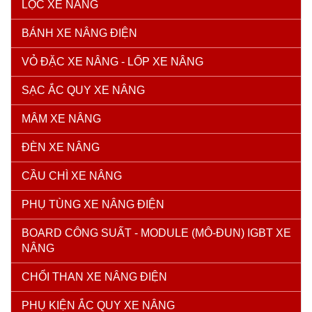
LỌC XE NÂNG
BÁNH XE NÂNG ĐIỆN
VỎ ĐẶC XE NÂNG - LỐP XE NÂNG
SẠC ẮC QUY XE NÂNG
MÂM XE NÂNG
ĐÈN XE NÂNG
CẦU CHÌ XE NÂNG
PHỤ TÙNG XE NÂNG ĐIỆN
BOARD CÔNG SUẤT - MODULE (MÔ-ĐUN) IGBT XE
NÂNG
CHỔI THAN XE NÂNG ĐIỆN
PHỤ KIỆN ẮC QUY XE NÂNG