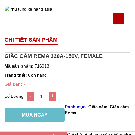
CHI TIẾT SẢN PHẨM
GIẮC CẮM REMA 320A-150V, FEMALE
Mã sản phẩm:
716013
Trạng thái:
Còn hàng
Giá Bán: ₫
.
-
+
Số Lượng
1
Danh mục:
Giắc cắm
,
Giắc cắm
Rema
.
MUA NGAY
Ghi chú: Hình ảnh sản phẩm
phụ