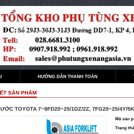
U
HƯỚNG DẪN THANH TOÁN
IẾT SẢN PHẨM
ƯỚC TOYOTA 7~8FD20~25/1DZ/2Z, 7FG20~25/4Y/5
Mã sản 
Trạng thá