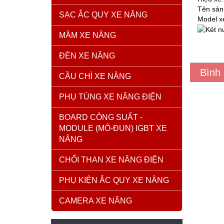
Tên sản
SẠC ẮC QUY XE NÂNG
Model x
MÂM XE NÂNG
ĐÈN XE NÂNG
Bình
CẦU CHÌ XE NÂNG
PHỤ TÙNG XE NÂNG ĐIỆN
BOARD CÔNG SUẤT -
MODULE (MÔ-ĐUN) IGBT XE
NÂNG
CHỔI THAN XE NÂNG ĐIỆN
PHỤ KIỆN ẮC QUY XE NÂNG
CAMERA XE NÂNG