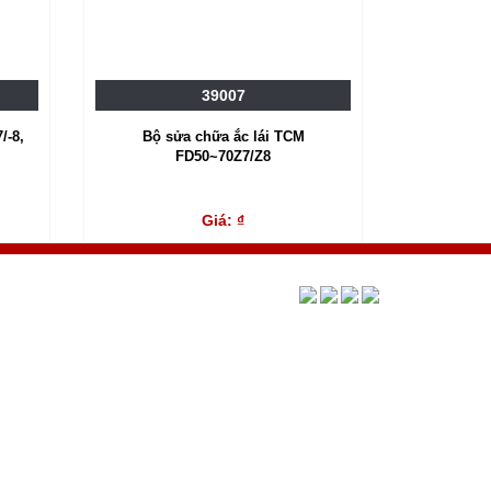
39007
/-8,
Bộ sửa chữa ắc lái TCM
FD50~70Z7/Z8
Giá: ₫