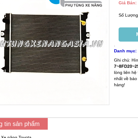
Giá Bán:
Số Lượn
.
Danh mục
Ghi chú: H
7~8FD20~25
lòng liên hệ
nhất về báo
hàng!
g tin sản phẩm
: Xe nâng Toyota