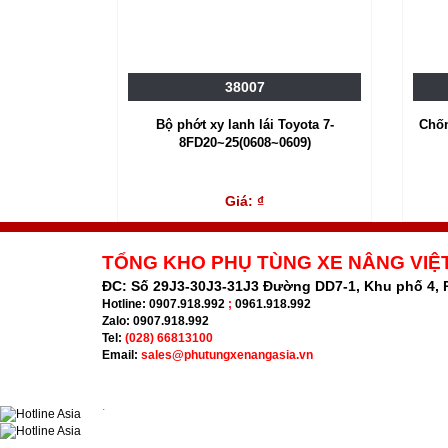
38007
Bộ phớt xy lanh lái Toyota 7-
Chốn
8FD20~25(0608~0609)
Giá: ₫
TỔNG KHO PHỤ TÙNG XE NÂNG VIỆ
ĐC:
Số 29J3-30J3-31J3 Đường DD7-1, Khu phố 4,
Hotline:
0907.918.992
;
0961.918.992
Zalo:
0907.918.992
Tel:
(028) 66813100
Email:
sales@phutungxenangasia.vn
.