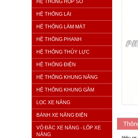
HỆ THỐNG HỘP SỐ
HỆ THỐNG LÁI
HỆ THỐNG LÀM MÁT
HỆ THỐNG PHANH
HỆ THỐNG THỦY LỰC
HỆ THỐNG ĐIỆN
HỆ THỐNG KHUNG NÂNG
HỆ THỐNG KHUNG GẦM
LỌC XE NÂNG
BÁNH XE NÂNG ĐIỆN
Thôn
VỎ ĐẶC XE NÂNG - LỐP XE
NÂNG
Hiệu xe