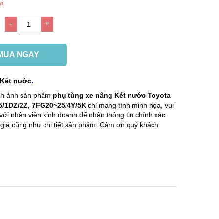
 ₫
-
+
g
1
MUA NGAY
:
Két nước
.
ình ảnh sản phẩm
phụ tùng xe nâng
Két nước Toyota
/1DZ/2Z, 7FG20~25/4Y/5K
chỉ mang tính minh họa, vui
 với nhân viên kinh doanh để nhận thông tin chính xác
 giá cũng như chi tiết sản phẩm. Cảm ơn quý khách