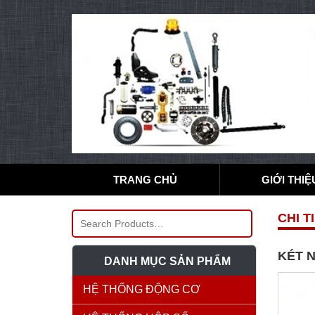
TRANG CHỦ
GIỚI THIỆ
CHI T
KÉT N
DANH MỤC SẢN PHẨM
HỆ THỐNG ĐỘNG CƠ