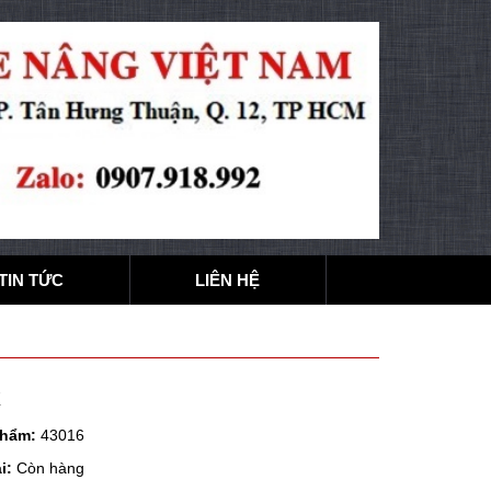
TIN TỨC
LIÊN HỆ
K
phẩm:
43016
i:
Còn hàng