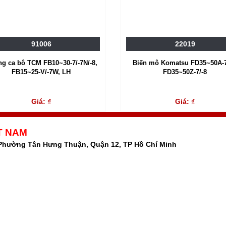
91006
22019
g ca bô TCM FB10~30-7/-7N/-8,
Biến mô Komatsu FD35~50A-7
FB15~25-V/-7W, LH
FD35~50Z-7/-8
Giá: ₫
Giá: ₫
T NAM
 Phường Tân Hưng Thuận, Quận 12, TP Hồ Chí Minh