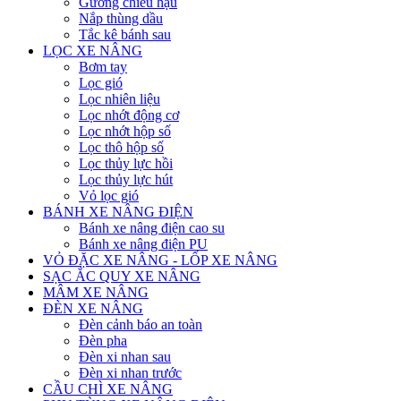
Gương chiếu hậu
Nắp thùng dầu
Tắc kê bánh sau
LỌC XE NÂNG
Bơm tay
Lọc gió
Lọc nhiên liệu
Lọc nhớt động cơ
Lọc nhớt hộp số
Lọc thô hộp số
Lọc thủy lực hồi
Lọc thủy lực hút
Vỏ lọc gió
BÁNH XE NÂNG ĐIỆN
Bánh xe nâng điện cao su
Bánh xe nâng điện PU
VỎ ĐẶC XE NÂNG - LỐP XE NÂNG
SẠC ẮC QUY XE NÂNG
MÂM XE NÂNG
ĐÈN XE NÂNG
Đèn cảnh báo an toàn
Đèn pha
Đèn xi nhan sau
Đèn xi nhan trước
CẦU CHÌ XE NÂNG