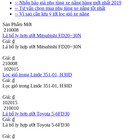
›› Nhận báo giá phụ tùng xe nâng hàng mới nhất 2019
›› Tư vấn chọn mua phụ tùng xe nâng tốt nhất
›› Vì sao cần lưu ý tới lọc gió xe nâng
Sản Phẩm Mới
210008
Lá bố ly hợp ướt Mitsubishi FD20~30N
Giá: ₫
Lá bố ly hợp ướt Mitsubishi FD20~30N
Giá: ₫
210008
102015
Lọc gió trong Linde 351-01, H30D
Giá: ₫
Lọc gió trong Linde 351-01, H30D
Giá: ₫
102015
210010
Lá bố ly hợp ướt Toyota 5-6FD30
Giá: ₫
Lá bố ly hợp ướt Toyota 5-6FD30
Giá: ₫