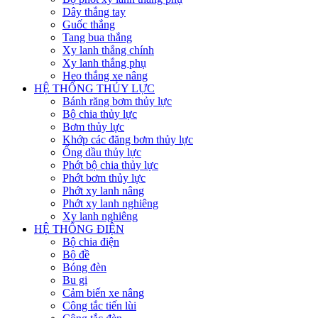
Dây thắng tay
Guốc thắng
Tang bua thắng
Xy lanh thắng chính
Xy lanh thắng phụ
Heo thắng xe nâng
HỆ THỐNG THỦY LỰC
Bánh răng bơm thủy lực
Bộ chia thủy lực
Bơm thủy lực
Khớp các đăng bơm thủy lực
Ống dầu thủy lực
Phớt bộ chia thủy lực
Phớt bơm thủy lực
Phớt xy lanh nâng
Phớt xy lanh nghiêng
Xy lanh nghiêng
HỆ THỐNG ĐIỆN
Bộ chia điện
Bộ đề
Bóng đèn
Bu gi
Cảm biến xe nâng
Công tắc tiến lùi