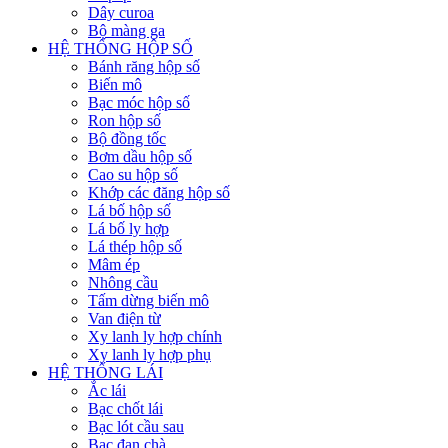
Dây curoa
Bộ màng ga
HỆ THỐNG HỘP SỐ
Bánh răng hộp số
Biến mô
Bạc móc hộp số
Ron hộp số
Bộ đồng tốc
Bơm dầu hộp số
Cao su hộp số
Khớp các đăng hộp số
Lá bố hộp số
Lá bố ly hợp
Lá thép hộp số
Mâm ép
Nhông cầu
Tấm dừng biến mô
Van điện từ
Xy lanh ly hợp chính
Xy lanh ly hợp phụ
HỆ THỐNG LÁI
Ắc lái
Bạc chốt lái
Bạc lót cầu sau
Bạc đạn chà