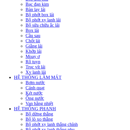
Bạc đạn kim
Bàn lay lái
Bộ phớt box lái
Bộ phớt xy lanh lái
Bộ sửa chữa ắc lái
Box lái
Cầu sau
Chốt lái
Giằng lái
Khớp lái
Moay ơ
Rô tuyn
Trục vít lái
Xy lanh lái
HỆ THỐNG LÀM MÁT
Bơm nước
Cánh quạt
Két nước
Ống nước
Van hằng nhiệt
HỆ THỐNG PHANH
Bộ dừng thắng
Bộ lò xo thắng
Bộ phớt xy lanh thắng chính
Bộ phớt xy lanh thắng phụ