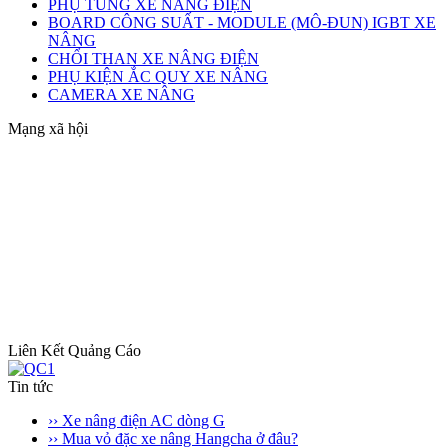
PHỤ TÙNG XE NÂNG ĐIỆN
BOARD CÔNG SUẤT - MODULE (MÔ-ĐUN) IGBT XE
NÂNG
CHỔI THAN XE NÂNG ĐIỆN
PHỤ KIỆN ẮC QUY XE NÂNG
CAMERA XE NÂNG
Mạng xã hội
Liên Kết Quảng Cáo
Tin tức
›› Xe nâng điện AC dòng G
›› Mua vỏ đặc xe nâng Hangcha ở đâu?