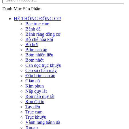
Danh Mục Sản Phẩm
HỆ THỐNG ĐỘNG CƠ
Bạc trục cam
Bánh đà
Bánh răng động cơ
Bộ chế hòa khí
Bộ hơi
Bơm cao áp
Bơm nhiên liệu
Bơm nhớt
Căn dọc trục khuỷu
Cao su chân máy
Đầu bơm cao áp
Giàn cò
Kim phun
Nắp quy lát
Ron nắp quy lát
Ron đại tu
Tay dên
Trục cam
Trục khuỷu
Vành răng bánh đà
Xupap