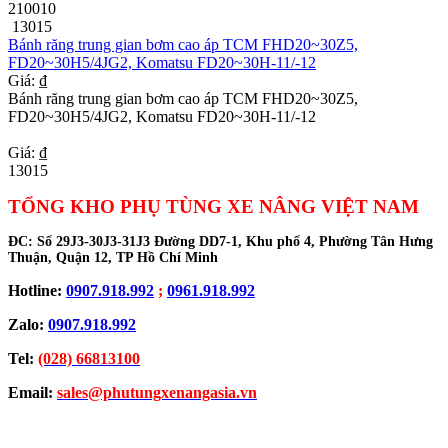
210010
13015
Bánh răng trung gian bơm cao áp TCM FHD20~30Z5,
FD20~30H5/4JG2, Komatsu FD20~30H-11/-12
Giá: ₫
Bánh răng trung gian bơm cao áp TCM FHD20~30Z5,
FD20~30H5/4JG2, Komatsu FD20~30H-11/-12
Giá: ₫
13015
TỔNG KHO PHỤ TÙNG XE NÂNG VIỆT NAM
ĐC:
Số 29J3-30J3-31J3 Đường DD7-1, Khu phố 4, Phường Tân Hưng
Thuận, Quận 12, TP Hồ Chí Minh
Hotline:
0907.918.992
;
0961.918.992
Zalo:
0907.918.992
Tel:
(028) 66813100
Email:
sales@phutungxenangasia.vn