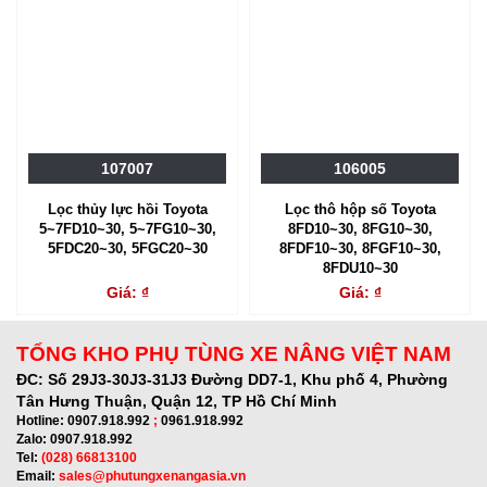
107007
106005
Lọc thủy lực hồi Toyota
Lọc thô hộp số Toyota
5~7FD10~30, 5~7FG10~30,
8FD10~30, 8FG10~30,
5FDC20~30, 5FGC20~30
8FDF10~30, 8FGF10~30,
8FDU10~30
Giá: ₫
Giá: ₫
TỔNG KHO PHỤ TÙNG XE NÂNG VIỆT NAM
ĐC:
Số 29J3-30J3-31J3 Đường DD7-1, Khu phố 4, Phường
Tân Hưng Thuận, Quận 12, TP Hồ Chí Minh
Hotline:
0907.918.992
;
0961.918.992
Zalo:
0907.918.992
Tel:
(028) 66813100
Email:
sales@phutungxenangasia.vn