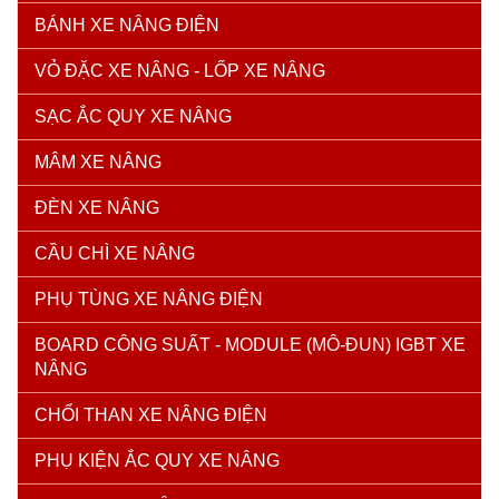
BÁNH XE NÂNG ĐIỆN
VỎ ĐẶC XE NÂNG - LỐP XE NÂNG
SẠC ẮC QUY XE NÂNG
MÂM XE NÂNG
ĐÈN XE NÂNG
CẦU CHÌ XE NÂNG
PHỤ TÙNG XE NÂNG ĐIỆN
BOARD CÔNG SUẤT - MODULE (MÔ-ĐUN) IGBT XE
NÂNG
CHỔI THAN XE NÂNG ĐIỆN
PHỤ KIỆN ẮC QUY XE NÂNG