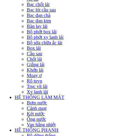
Bạc chốt lái
Bạc lót cầu sau
Bạc đạn chà
Bạc đạn kim
Bàn lay lái
Bộ phớt box lái
Bộ phớt xy lanh lái
Bộ sửa chữa ắc lái
Box lái
Cầu sau
Chốt lái
Giằng lái
Khớp lái
Moay ơ
Rô tuyn
Trục vít lái
Xy lanh lái
HỆ THỐNG LÀM MÁT
Bơm nước
Cánh quạt
Két nước
Ống nước
Van hằng nhiệt
HỆ THỐNG PHANH
Bộ dừng thắng