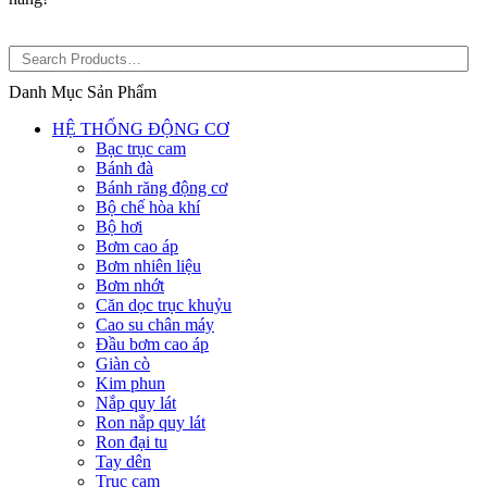
Danh Mục Sản Phẩm
HỆ THỐNG ĐỘNG CƠ
Bạc trục cam
Bánh đà
Bánh răng động cơ
Bộ chế hòa khí
Bộ hơi
Bơm cao áp
Bơm nhiên liệu
Bơm nhớt
Căn dọc trục khuỷu
Cao su chân máy
Đầu bơm cao áp
Giàn cò
Kim phun
Nắp quy lát
Ron nắp quy lát
Ron đại tu
Tay dên
Trục cam