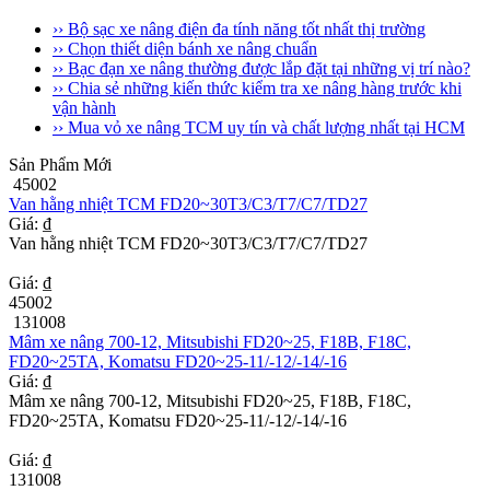
›› Bộ sạc xe nâng điện đa tính năng tốt nhất thị trường
›› Chọn thiết diện bánh xe nâng chuẩn
›› Bạc đạn xe nâng thường được lắp đặt tại những vị trí nào?
›› Chia sẻ những kiến thức kiểm tra xe nâng hàng trước khi
vận hành
›› Mua vỏ xe nâng TCM uy tín và chất lượng nhất tại HCM
Sản Phẩm Mới
45002
Van hằng nhiệt TCM FD20~30T3/C3/T7/C7/TD27
Giá: ₫
Van hằng nhiệt TCM FD20~30T3/C3/T7/C7/TD27
Giá: ₫
45002
131008
Mâm xe nâng 700-12, Mitsubishi FD20~25, F18B, F18C,
FD20~25TA, Komatsu FD20~25-11/-12/-14/-16
Giá: ₫
Mâm xe nâng 700-12, Mitsubishi FD20~25, F18B, F18C,
FD20~25TA, Komatsu FD20~25-11/-12/-14/-16
Giá: ₫
131008