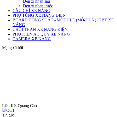
Đèn xi nhan sau
Đèn xi nhan trước
CẦU CHÌ XE NÂNG
PHỤ TÙNG XE NÂNG ĐIỆN
BOARD CÔNG SUẤT - MODULE (MÔ-ĐUN) IGBT XE
NÂNG
CHỔI THAN XE NÂNG ĐIỆN
PHỤ KIỆN ẮC QUY XE NÂNG
CAMERA XE NÂNG
Mạng xã hội
Liên Kết Quảng Cáo
Tin tức