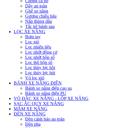
Chống ca bô
Dây an toàn
Ghế xe nâng
Gương chiếu hậu
Nắp thùng dầu
Tắc kê bánh sau
LỌC XE NÂNG
Bơm tay
Lọc gió
Lọc nhiên liệu
Lọc nhớt động cơ
Lọc nhớt hộp số
Lọc thô hộp số
Lọc thủy lực hồi
Lọc thủy lực hút
Vỏ lọc gió
BÁNH XE NÂNG ĐIỆN
Bánh xe nâng điện cao su
Bánh xe nâng điện PU
VỎ ĐẶC XE NÂNG - LỐP XE NÂNG
SẠC ẮC QUY XE NÂNG
MÂM XE NÂNG
ĐÈN XE NÂNG
Đèn cảnh báo an toàn
Đèn pha