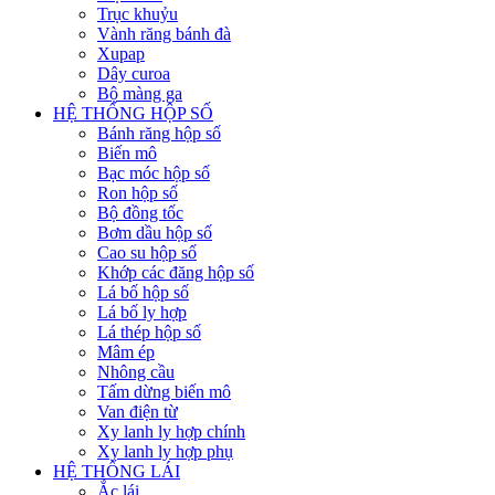
Trục khuỷu
Vành răng bánh đà
Xupap
Dây curoa
Bộ màng ga
HỆ THỐNG HỘP SỐ
Bánh răng hộp số
Biến mô
Bạc móc hộp số
Ron hộp số
Bộ đồng tốc
Bơm dầu hộp số
Cao su hộp số
Khớp các đăng hộp số
Lá bố hộp số
Lá bố ly hợp
Lá thép hộp số
Mâm ép
Nhông cầu
Tấm dừng biến mô
Van điện từ
Xy lanh ly hợp chính
Xy lanh ly hợp phụ
HỆ THỐNG LÁI
Ắc lái