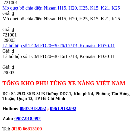
721001
Mỏ quẹt bộ chia điện Nissan H15, H20, H25, K15, K21, K25
Giá: ₫
Mỏ quẹt bộ chia điện Nissan H15, H20, H25, K15, K21, K25
Giá: ₫
721001
29003
Lá bố hộp số TCM FD20~30T6/T7/T3, Komatsu FD30-11
Giá: ₫
Lá bố hộp số TCM FD20~30T6/T7/T3, Komatsu FD30-11
Giá: ₫
29003
TỔNG KHO PHỤ TÙNG XE NÂNG VIỆT NAM
ĐC:
Số 29J3-30J3-31J3 Đường DD7-1, Khu phố 4, Phường Tân Hưng
Thuận, Quận 12, TP Hồ Chí Minh
Hotline:
0907.918.992
;
0961.918.992
Zalo:
0907.918.992
Tel:
(028) 66813100