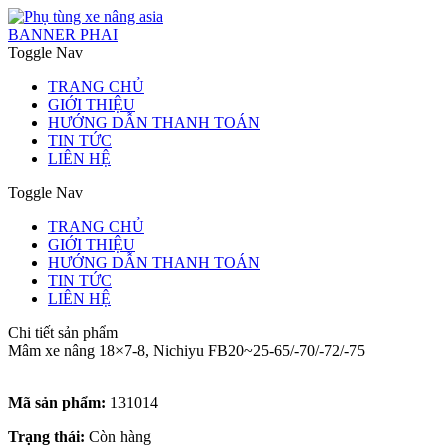
BANNER PHAI
Toggle Nav
TRANG CHỦ
GIỚI THIỆU
HƯỚNG DẪN THANH TOÁN
TIN TỨC
LIÊN HỆ
Toggle Nav
TRANG CHỦ
GIỚI THIỆU
HƯỚNG DẪN THANH TOÁN
TIN TỨC
LIÊN HỆ
Chi tiết sản phẩm
Mâm xe nâng 18×7-8, Nichiyu FB20~25-65/-70/-72/-75
Mã sản phẩm:
131014
Trạng thái:
Còn hàng