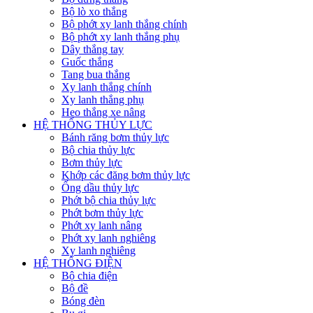
Bộ lò xo thắng
Bộ phớt xy lanh thắng chính
Bộ phớt xy lanh thắng phụ
Dây thắng tay
Guốc thắng
Tang bua thắng
Xy lanh thắng chính
Xy lanh thắng phụ
Heo thắng xe nâng
HỆ THỐNG THỦY LỰC
Bánh răng bơm thủy lực
Bộ chia thủy lực
Bơm thủy lực
Khớp các đăng bơm thủy lực
Ống dầu thủy lực
Phớt bộ chia thủy lực
Phớt bơm thủy lực
Phớt xy lanh nâng
Phớt xy lanh nghiêng
Xy lanh nghiêng
HỆ THỐNG ĐIỆN
Bộ chia điện
Bộ đề
Bóng đèn