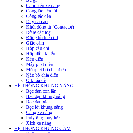
Bu gi
Cảm biến xe nâng
Công tắc tiến lùi
Công tắc đèn
Dây cao áp
Khởi động từ (Contactor)
Rờ le các loại
Đồng hồ hiển thị
Giắc cắm
Hộp cầu chì
Hộp điều khiển
Kèn điện
Máy phát điện
Mỏ quẹt bộ chia điện
Nắp bộ chia điện
Ổ khóa đề
HỆ THỐNG KHUNG NÂNG
Bạc đạn con lăn
Bạc đạn khung nâng
Bạc đạn xích
Bạc lót khung nâng
Càng xe nâng
Puly ống thủy lực
Xích xe nâng
HỆ THỐNG KHUNG GẦM