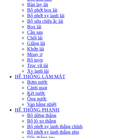
Bàn lay lái
Bộ phớt box lái
Bộ phớt xy lanh lái
Bộ sửa chữa ắc lái
Box lái
Cầu sau
Chốt lái
Giằng lái
Khớp lái
Moay ơ
Rô tuyn
Trục vít lái
Xy lanh lái
HỆ THỐNG LÀM MÁT
Bơm nước
Cánh quạt
Két nước
Ống nước
Van hằng nhiệt
HỆ THỐNG PHANH
Bộ dừng thắng
Bộ lò xo thắng
Bộ phớt xy lanh thắng chính
Bộ phớt xy lanh thắng phụ
Dây thắng tay