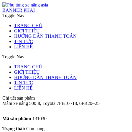
BANNER PHAI
Toggle Nav
TRANG CHỦ
GIỚI THIỆU
HƯỚNG DẪN THANH TOÁN
TIN TỨC
LIÊN HỆ
Toggle Nav
TRANG CHỦ
GIỚI THIỆU
HƯỚNG DẪN THANH TOÁN
TIN TỨC
LIÊN HỆ
Chi tiết sản phẩm
Mâm xe nâng 500-8, Toyota 7FB10~18, 6FB20~25
Mã sản phẩm:
131030
Trạng thái:
Còn hàng