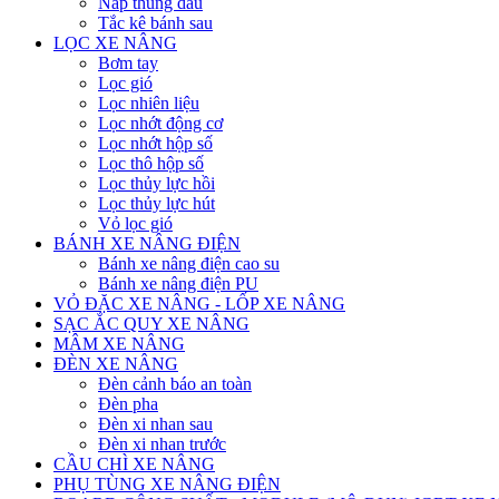
Nắp thùng dầu
Tắc kê bánh sau
LỌC XE NÂNG
Bơm tay
Lọc gió
Lọc nhiên liệu
Lọc nhớt động cơ
Lọc nhớt hộp số
Lọc thô hộp số
Lọc thủy lực hồi
Lọc thủy lực hút
Vỏ lọc gió
BÁNH XE NÂNG ĐIỆN
Bánh xe nâng điện cao su
Bánh xe nâng điện PU
VỎ ĐẶC XE NÂNG - LỐP XE NÂNG
SẠC ẮC QUY XE NÂNG
MÂM XE NÂNG
ĐÈN XE NÂNG
Đèn cảnh báo an toàn
Đèn pha
Đèn xi nhan sau
Đèn xi nhan trước
CẦU CHÌ XE NÂNG
PHỤ TÙNG XE NÂNG ĐIỆN