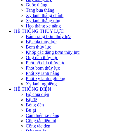
Guốc thắng
Tang bua thắng
Xy lanh thắng chính
Xy lanh thắng phụ
Heo thắng xe nâng
HỆ THỐNG THỦY LỰC
Bánh răng bơm thủy lực
Bộ chia thủy lực
Bơm thủy lực
Khớp các đăng bơm thủy lực
Ống dầu thủy lực
Phớt bộ chia thủy lực
Phớt bơm thủy lực
Phớt xy lanh nâng
Phớt xy lanh nghiêng
Xy lanh nghiêng
HỆ THỐNG ĐIỆN
Bộ chia điện
Bộ đề
Bóng đèn
Bu gi
Cảm biến xe nâng
Công tắc tiến lùi
Công tắc đèn