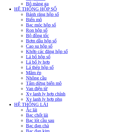
Bộ màng ga
HỆ THỐNG HỘP SỐ
Bánh răng hộp số
Biến mô
Bạc móc hộp số
Ron hộp số
Bộ đồng tốc
Bơm dầu hộp số
Cao su hộp số
Khớp các đăng hộp số
Lá bố hộp số
Lá bố ly hợp
Lá thép hộp số
Mâm ép
Nhông cầu
Tấm dừng biến mô
Van điện từ
Xy lanh ly hợp chính
Xy lanh ly hợp phụ
HỆ THỐNG LÁI
Ắc lái
Bạc chốt lái
Bạc lót cầu sau
Bạc đạn chà
Bạc đạn kim