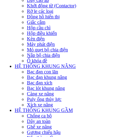
Dây cao áp
Khởi động từ (Contactor)
Rờ le các loại
Đồng hồ hiển thị
Giắc cắm
Hộp cầu chì
Hộp điều khiển
Kèn điện
Máy phát điện
Mỏ quẹt bộ chia điện
Nắp bộ chia điện
Ổ khóa đề
HỆ THỐNG KHUNG NÂNG
Bạc đạn con lăn
Bạc đạn khung nâng
Bạc đạn xích
Bạc lót khung nâng
Càng xe nâng
Puly ống thủy lực
Xích xe nâng
HỆ THỐNG KHUNG GẦM
Chống ca bô
Dây an toàn
Ghế xe nâng
Gương chiếu hậu