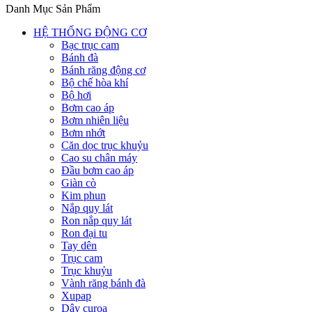
Danh Mục Sản Phẩm
HỆ THỐNG ĐỘNG CƠ
Bạc trục cam
Bánh đà
Bánh răng động cơ
Bộ chế hòa khí
Bộ hơi
Bơm cao áp
Bơm nhiên liệu
Bơm nhớt
Căn dọc trục khuỷu
Cao su chân máy
Đầu bơm cao áp
Giàn cò
Kim phun
Nắp quy lát
Ron nắp quy lát
Ron đại tu
Tay dên
Trục cam
Trục khuỷu
Vành răng bánh đà
Xupap
Dây curoa