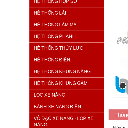
HỆ THỐNG HỘP SỐ
HỆ THỐNG LÁI
HỆ THỐNG LÀM MÁT
HỆ THỐNG PHANH
HỆ THỐNG THỦY LỰC
HỆ THỐNG ĐIỆN
HỆ THỐNG KHUNG NÂNG
HỆ THỐNG KHUNG GẦM
LỌC XE NÂNG
BÁNH XE NÂNG ĐIỆN
Thôn
VỎ ĐẶC XE NÂNG - LỐP XE
NÂNG
Hiệu xe