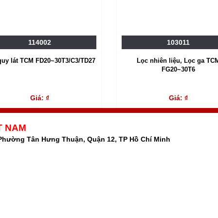
114002
103011
quy lát TCM FD20~30T3/C3/TD27
Lọc nhiên liệu, Lọc ga TC
FG20~30T6
Giá: ₫
Giá: ₫
T NAM
 Phường Tân Hưng Thuận, Quận 12, TP Hồ Chí Minh