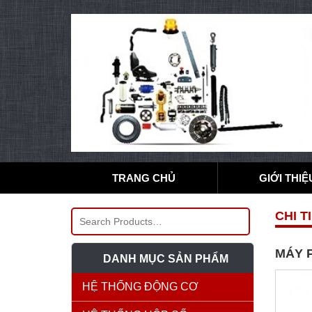
TRANG CHỦ
GIỚI THIỆ
CHI T
MÁY P
DANH MỤC SẢN PHẨM
HỆ THỐNG ĐỘNG CƠ