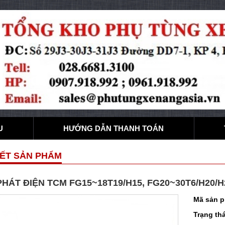
U
HƯỚNG DẪN THANH TOÁN
IẾT SẢN PHẨM
HÁT ĐIỆN TCM FG15~18T19/H15, FG20~30T6/H20/H2
Mã sản 
Trạng thá