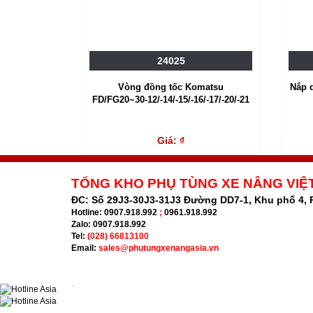
24025
Vòng đồng tốc Komatsu
Nắp 
FD/FG20~30-12/-14/-15/-16/-17/-20/-21
Giá: ₫
TỔNG KHO PHỤ TÙNG XE NÂNG VIỆ
ĐC:
Số 29J3-30J3-31J3 Đường DD7-1, Khu phố 4,
Hotline:
0907.918.992
;
0961.918.992
Zalo:
0907.918.992
Tel:
(028) 66813100
Email:
sales@phutungxenangasia.vn
.