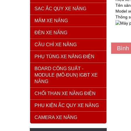
Tên sản
SẠC ẮC QUY XE NÂNG
Model x
Thông s
MÂM XE NÂNG
ĐÈN XE NÂNG
CẦU CHÌ XE NÂNG
Bình
PHỤ TÙNG XE NÂNG ĐIỆN
BOARD CÔNG SUẤT -
MODULE (MÔ-ĐUN) IGBT XE
NÂNG
CHỔI THAN XE NÂNG ĐIỆN
PHỤ KIỆN ẮC QUY XE NÂNG
CAMERA XE NÂNG