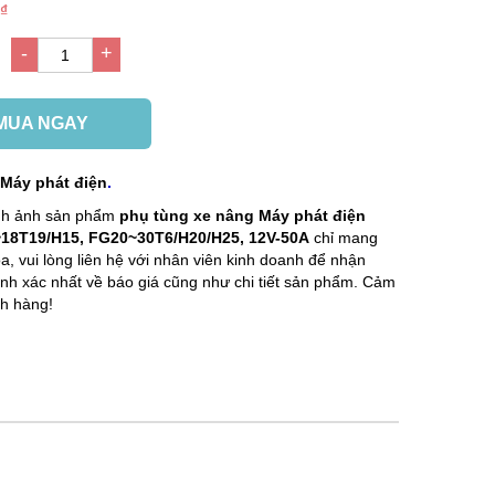
 ₫
-
+
g
1
MUA NGAY
:
Máy phát điện
.
ình ảnh sản phẩm
phụ tùng xe nâng
Máy phát điện
18T19/H15, FG20~30T6/H20/H25, 12V-50A
chỉ mang
a, vui lòng liên hệ với nhân viên kinh doanh để nhận
hính xác nhất về báo giá cũng như chi tiết sản phẩm. Cảm
h hàng!