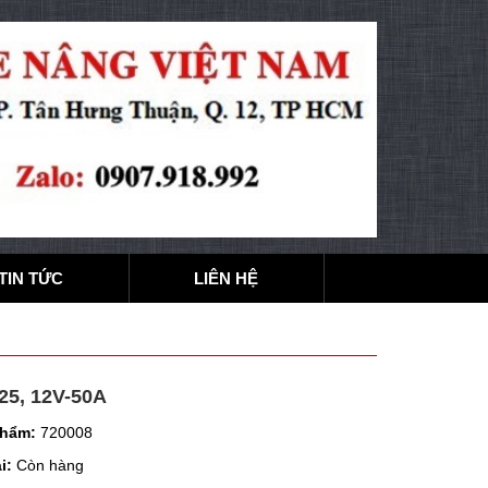
TIN TỨC
LIÊN HỆ
5, 12V-50A
phẩm:
720008
i:
Còn hàng