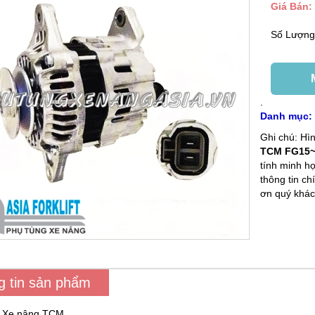
Giá Bán:
Số Lượn
.
Danh mục
Ghi chú: H
TCM FG15~
tính minh họ
thông tin c
ơn quý khác
g tin sản phẩm
: Xe nâng TCM