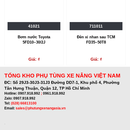
41021
711011
Bơm nước Toyota
Đèn xi nhan sau TCM
5FD10~30/2J
FD35~50T8
Giá: ₫
Giá: ₫
TỔNG KHO PHỤ TÙNG XE NÂNG VIỆT NAM
ĐC:
Số 29J3-30J3-31J3 Đường DD7-1, Khu phố 4, Phường
Tân Hưng Thuận, Quận 12, TP Hồ Chí Minh
Hotline:
0907.918.992
;
0961.918.992
Zalo:
0907.918.992
Tel:
(028) 66813100
Email:
sales@phutungxenangasia.vn
.