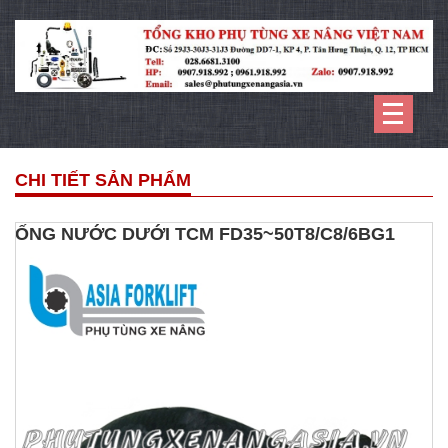
CHI TIẾT SẢN PHẨM
ỐNG NƯỚC DƯỚI TCM FD35~50T8/C8/6BG1