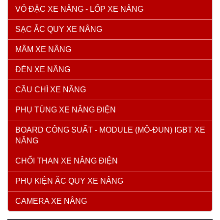
VỎ ĐẶC XE NÂNG - LỐP XE NÂNG
SẠC ẮC QUY XE NÂNG
MÂM XE NÂNG
ĐÈN XE NÂNG
CẦU CHÌ XE NÂNG
PHỤ TÙNG XE NÂNG ĐIỆN
BOARD CÔNG SUẤT - MODULE (MÔ-ĐUN) IGBT XE
NÂNG
CHỔI THAN XE NÂNG ĐIỆN
PHỤ KIỆN ẮC QUY XE NÂNG
CAMERA XE NÂNG