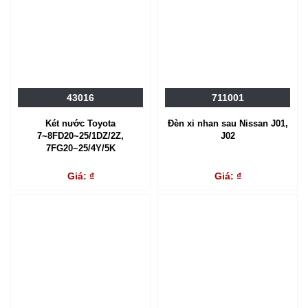
43016
711001
Két nước Toyota
Đèn xi nhan sau Nissan J01,
7~8FD20~25/1DZ/2Z,
J02
7FG20~25/4Y/5K
Giá: ₫
Giá: ₫