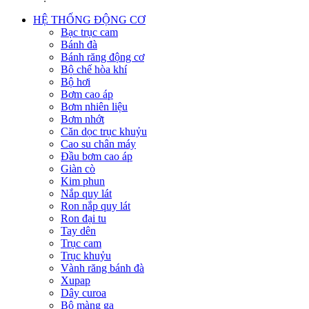
HỆ THỐNG ĐỘNG CƠ
Bạc trục cam
Bánh đà
Bánh răng động cơ
Bộ chế hòa khí
Bộ hơi
Bơm cao áp
Bơm nhiên liệu
Bơm nhớt
Căn dọc trục khuỷu
Cao su chân máy
Đầu bơm cao áp
Giàn cò
Kim phun
Nắp quy lát
Ron nắp quy lát
Ron đại tu
Tay dên
Trục cam
Trục khuỷu
Vành răng bánh đà
Xupap
Dây curoa
Bộ màng ga