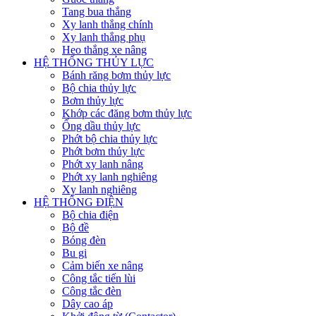
Tang bua thắng
Xy lanh thắng chính
Xy lanh thắng phụ
Heo thắng xe nâng
HỆ THỐNG THỦY LỰC
Bánh răng bơm thủy lực
Bộ chia thủy lực
Bơm thủy lực
Khớp các đăng bơm thủy lực
Ống dầu thủy lực
Phớt bộ chia thủy lực
Phớt bơm thủy lực
Phớt xy lanh nâng
Phớt xy lanh nghiêng
Xy lanh nghiêng
HỆ THỐNG ĐIỆN
Bộ chia điện
Bộ đề
Bóng đèn
Bu gi
Cảm biến xe nâng
Công tắc tiến lùi
Công tắc đèn
Dây cao áp