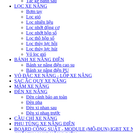
Tắc kê bánh sau
LỌC XE NÂNG
Bơm tay
Lọc gió
Lọc nhiên liệu
Lọc nhớt động cơ
Lọc nhớt hộp số
Lọc thô hộp số
Lọc thủy lực hồi
Lọc thủy lực hút
Vỏ lọc gió
BÁNH XE NÂNG ĐIỆN
Bánh xe nâng điện cao su
Bánh xe nâng điện PU
VỎ ĐẶC XE NÂNG - LỐP XE NÂNG
SẠC ẮC QUY XE NÂNG
MÂM XE NÂNG
ĐÈN XE NÂNG
Đèn cảnh báo an toàn
Đèn pha
Đèn xi nhan sau
Đèn xi nhan trước
CẦU CHÌ XE NÂNG
PHỤ TÙNG XE NÂNG ĐIỆN
BOARD CÔNG SUẤT - MODULE (MÔ-ĐUN) IGBT XE