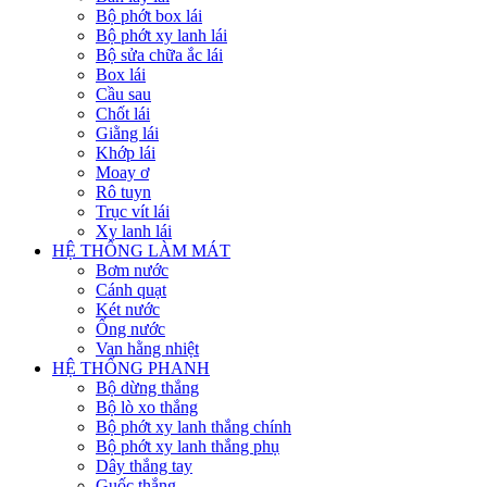
Bộ phớt box lái
Bộ phớt xy lanh lái
Bộ sửa chữa ắc lái
Box lái
Cầu sau
Chốt lái
Giằng lái
Khớp lái
Moay ơ
Rô tuyn
Trục vít lái
Xy lanh lái
HỆ THỐNG LÀM MÁT
Bơm nước
Cánh quạt
Két nước
Ống nước
Van hằng nhiệt
HỆ THỐNG PHANH
Bộ dừng thắng
Bộ lò xo thắng
Bộ phớt xy lanh thắng chính
Bộ phớt xy lanh thắng phụ
Dây thắng tay
Guốc thắng