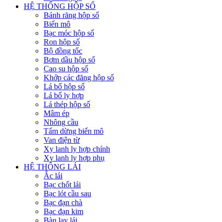
HỆ THỐNG HỘP SỐ
Bánh răng hộp số
Biến mô
Bạc móc hộp số
Ron hộp số
Bộ đồng tốc
Bơm dầu hộp số
Cao su hộp số
Khớp các đăng hộp số
Lá bố hộp số
Lá bố ly hợp
Lá thép hộp số
Mâm ép
Nhông cầu
Tấm dừng biến mô
Van điện từ
Xy lanh ly hợp chính
Xy lanh ly hợp phụ
HỆ THỐNG LÁI
Ắc lái
Bạc chốt lái
Bạc lót cầu sau
Bạc đạn chà
Bạc đạn kim
Bàn lay lái