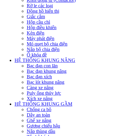
Khởi động từ (Contactor)
Rờ le các loại
Đồng hồ hiển thị
Giắc cắm
Hộp cầu chì
Hộp điều khiển
Kèn điện
Máy phát điện
Mỏ quẹt bộ chia điện
Nắp bộ chia điện
Ổ khóa đề
HỆ THỐNG KHUNG NÂNG
Bạc đạn con lăn
Bạc đạn khung nâng
Bạc đạn xích
Bạc lót khung nâng
Càng xe nâng
Puly ống thủy lực
Xích xe nâng
HỆ THỐNG KHUNG GẦM
Chống ca bô
Dây an toàn
Ghế xe nâng
Gương chiếu hậu
Nắp thùng dầu