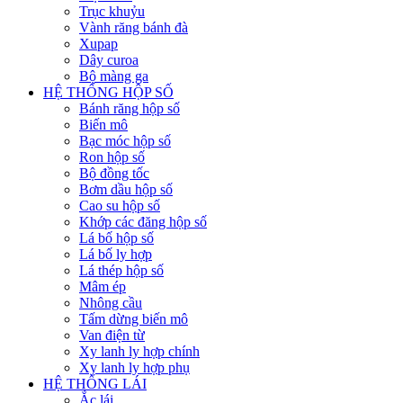
Trục khuỷu
Vành răng bánh đà
Xupap
Dây curoa
Bộ màng ga
HỆ THỐNG HỘP SỐ
Bánh răng hộp số
Biến mô
Bạc móc hộp số
Ron hộp số
Bộ đồng tốc
Bơm dầu hộp số
Cao su hộp số
Khớp các đăng hộp số
Lá bố hộp số
Lá bố ly hợp
Lá thép hộp số
Mâm ép
Nhông cầu
Tấm dừng biến mô
Van điện từ
Xy lanh ly hợp chính
Xy lanh ly hợp phụ
HỆ THỐNG LÁI
Ắc lái