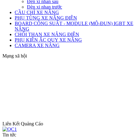
Đèn xi nhan sau
Đèn xi nhan trước
CẦU CHÌ XE NÂNG
PHỤ TÙNG XE NÂNG ĐIỆN
BOARD CÔNG SUẤT - MODULE (MÔ-ĐUN) IGBT XE
NÂNG
CHỔI THAN XE NÂNG ĐIỆN
PHỤ KIỆN ẮC QUY XE NÂNG
CAMERA XE NÂNG
Mạng xã hội
Liên Kết Quảng Cáo
Tin tức