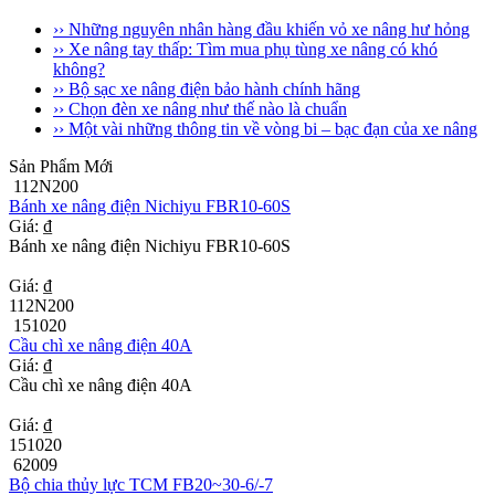
›› Những nguyên nhân hàng đầu khiến vỏ xe nâng hư hỏng
›› Xe nâng tay thấp: Tìm mua phụ tùng xe nâng có khó
không?
›› Bộ sạc xe nâng điện bảo hành chính hãng
›› Chọn đèn xe nâng như thế nào là chuẩn
›› Một vài những thông tin về vòng bi – bạc đạn của xe nâng
Sản Phẩm Mới
112N200
Bánh xe nâng điện Nichiyu FBR10-60S
Giá: ₫
Bánh xe nâng điện Nichiyu FBR10-60S
Giá: ₫
112N200
151020
Cầu chì xe nâng điện 40A
Giá: ₫
Cầu chì xe nâng điện 40A
Giá: ₫
151020
62009
Bộ chia thủy lực TCM FB20~30-6/-7