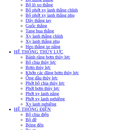
Bộ lò xo thắng
Bộ phớt xy lanh thắng chính
Bộ phớt xy lanh thắng phụ
Dây thắng tay
Guốc thắng
Tang bua thắng
Xy lanh thắng chính
Xy lanh thắng phụ
Heo thắng xe nâng
HỆ THỐNG THỦY LỰC
Bánh răng bơm thủy lực
Bộ chia thủy lực
Bơm thủy lực
Khớp các đăng bơm thủy lực
Ống dầu thủy lực
Phớt bộ chia thủy lực
Phớt bơm thủy lực
Phớt xy lanh nâng
Phớt xy lanh nghiêng
Xy lanh nghiêng
HỆ THỐNG ĐIỆN
Bộ chia điện
Bộ đề
Bóng đèn