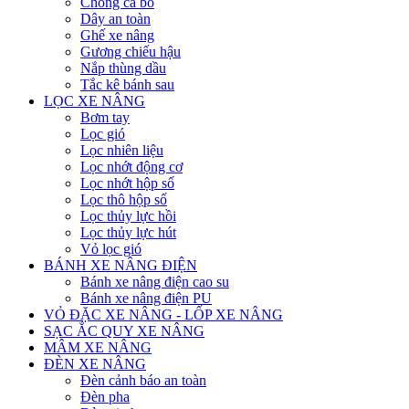
Chống ca bô
Dây an toàn
Ghế xe nâng
Gương chiếu hậu
Nắp thùng dầu
Tắc kê bánh sau
LỌC XE NÂNG
Bơm tay
Lọc gió
Lọc nhiên liệu
Lọc nhớt động cơ
Lọc nhớt hộp số
Lọc thô hộp số
Lọc thủy lực hồi
Lọc thủy lực hút
Vỏ lọc gió
BÁNH XE NÂNG ĐIỆN
Bánh xe nâng điện cao su
Bánh xe nâng điện PU
VỎ ĐẶC XE NÂNG - LỐP XE NÂNG
SẠC ẮC QUY XE NÂNG
MÂM XE NÂNG
ĐÈN XE NÂNG
Đèn cảnh báo an toàn
Đèn pha