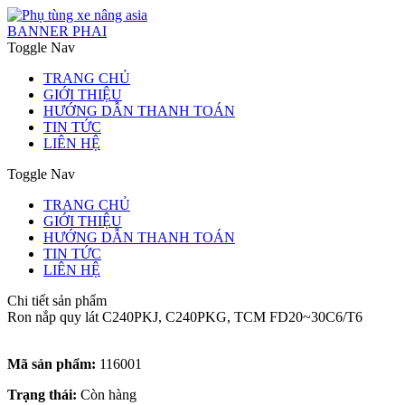
BANNER PHAI
Toggle Nav
TRANG CHỦ
GIỚI THIỆU
HƯỚNG DẪN THANH TOÁN
TIN TỨC
LIÊN HỆ
Toggle Nav
TRANG CHỦ
GIỚI THIỆU
HƯỚNG DẪN THANH TOÁN
TIN TỨC
LIÊN HỆ
Chi tiết sản phẩm
Ron nắp quy lát C240PKJ, C240PKG, TCM FD20~30C6/T6
Mã sản phẩm:
116001
Trạng thái:
Còn hàng