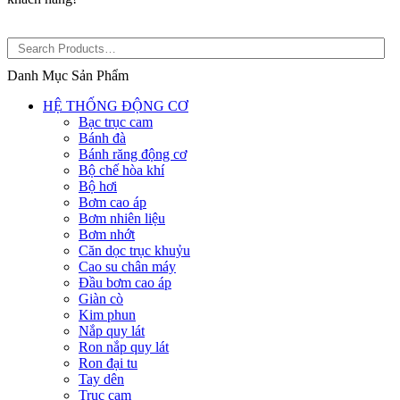
Danh Mục Sản Phẩm
HỆ THỐNG ĐỘNG CƠ
Bạc trục cam
Bánh đà
Bánh răng động cơ
Bộ chế hòa khí
Bộ hơi
Bơm cao áp
Bơm nhiên liệu
Bơm nhớt
Căn dọc trục khuỷu
Cao su chân máy
Đầu bơm cao áp
Giàn cò
Kim phun
Nắp quy lát
Ron nắp quy lát
Ron đại tu
Tay dên
Trục cam