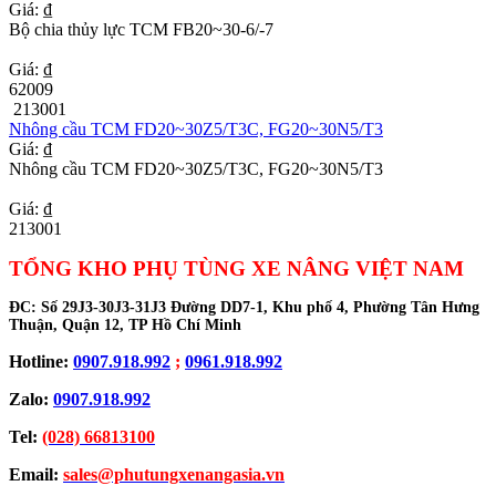
Giá: ₫
Bộ chia thủy lực TCM FB20~30-6/-7
Giá: ₫
62009
213001
Nhông cầu TCM FD20~30Z5/T3C, FG20~30N5/T3
Giá: ₫
Nhông cầu TCM FD20~30Z5/T3C, FG20~30N5/T3
Giá: ₫
213001
TỔNG KHO PHỤ TÙNG XE NÂNG VIỆT NAM
ĐC:
Số 29J3-30J3-31J3 Đường DD7-1, Khu phố 4, Phường Tân Hưng
Thuận, Quận 12, TP Hồ Chí Minh
Hotline:
0907.918.992
;
0961.918.992
Zalo:
0907.918.992
Tel:
(028) 66813100
Email:
sales@phutungxenangasia.vn