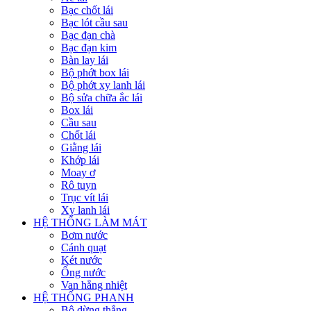
Bạc chốt lái
Bạc lót cầu sau
Bạc đạn chà
Bạc đạn kim
Bàn lay lái
Bộ phớt box lái
Bộ phớt xy lanh lái
Bộ sửa chữa ắc lái
Box lái
Cầu sau
Chốt lái
Giằng lái
Khớp lái
Moay ơ
Rô tuyn
Trục vít lái
Xy lanh lái
HỆ THỐNG LÀM MÁT
Bơm nước
Cánh quạt
Két nước
Ống nước
Van hằng nhiệt
HỆ THỐNG PHANH
Bộ dừng thắng