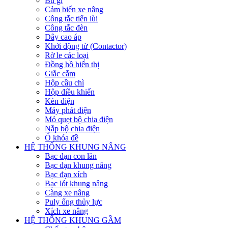
Bu gi
Cảm biến xe nâng
Công tắc tiến lùi
Công tắc đèn
Dây cao áp
Khởi động từ (Contactor)
Rờ le các loại
Đồng hồ hiển thị
Giắc cắm
Hộp cầu chì
Hộp điều khiển
Kèn điện
Máy phát điện
Mỏ quẹt bộ chia điện
Nắp bộ chia điện
Ổ khóa đề
HỆ THỐNG KHUNG NÂNG
Bạc đạn con lăn
Bạc đạn khung nâng
Bạc đạn xích
Bạc lót khung nâng
Càng xe nâng
Puly ống thủy lực
Xích xe nâng
HỆ THỐNG KHUNG GẦM