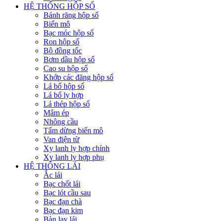
HỆ THỐNG HỘP SỐ
Bánh răng hộp số
Biến mô
Bạc móc hộp số
Ron hộp số
Bộ đồng tốc
Bơm dầu hộp số
Cao su hộp số
Khớp các đăng hộp số
Lá bố hộp số
Lá bố ly hợp
Lá thép hộp số
Mâm ép
Nhông cầu
Tấm dừng biến mô
Van điện từ
Xy lanh ly hợp chính
Xy lanh ly hợp phụ
HỆ THỐNG LÁI
Ắc lái
Bạc chốt lái
Bạc lót cầu sau
Bạc đạn chà
Bạc đạn kim
Bàn lay lái