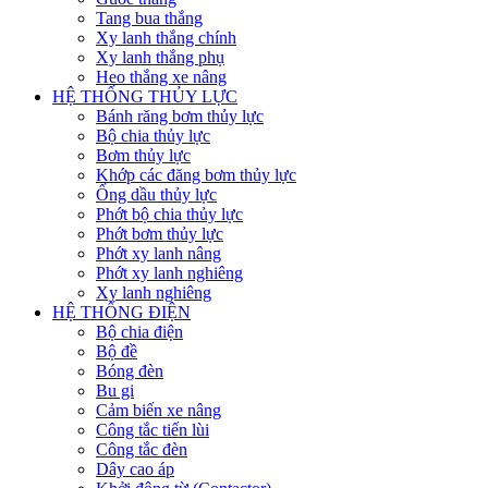
Tang bua thắng
Xy lanh thắng chính
Xy lanh thắng phụ
Heo thắng xe nâng
HỆ THỐNG THỦY LỰC
Bánh răng bơm thủy lực
Bộ chia thủy lực
Bơm thủy lực
Khớp các đăng bơm thủy lực
Ống dầu thủy lực
Phớt bộ chia thủy lực
Phớt bơm thủy lực
Phớt xy lanh nâng
Phớt xy lanh nghiêng
Xy lanh nghiêng
HỆ THỐNG ĐIỆN
Bộ chia điện
Bộ đề
Bóng đèn
Bu gi
Cảm biến xe nâng
Công tắc tiến lùi
Công tắc đèn
Dây cao áp