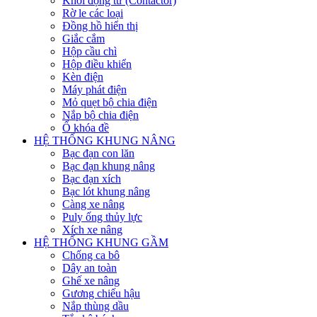
Khởi động từ (Contactor)
Rờ le các loại
Đồng hồ hiển thị
Giắc cắm
Hộp cầu chì
Hộp điều khiển
Kèn điện
Máy phát điện
Mỏ quẹt bộ chia điện
Nắp bộ chia điện
Ổ khóa đề
HỆ THỐNG KHUNG NÂNG
Bạc đạn con lăn
Bạc đạn khung nâng
Bạc đạn xích
Bạc lót khung nâng
Càng xe nâng
Puly ống thủy lực
Xích xe nâng
HỆ THỐNG KHUNG GẦM
Chống ca bô
Dây an toàn
Ghế xe nâng
Gương chiếu hậu
Nắp thùng dầu