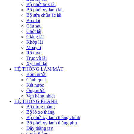
Bộ phớt box lái
Bộ phớt xy lanh lái
Bộ sửa chữa ắc lái
Box lái
Cầu sau
Chốt lái
Giằng lái
Khớp lái
Moay ơ
Rô tuyn
Trục vít lái
Xy lanh lái
HỆ THỐNG LÀM MÁT
Bơm nước
Cánh quạt
Két nước
Ống nước
Van hằng nhiệt
HỆ THỐNG PHANH
Bộ dừng thắng
Bộ lò xo thắng
Bộ phớt xy lanh thắng chính
Bộ phớt xy lanh thắng phụ
Dây thắng tay
Guốc thắng