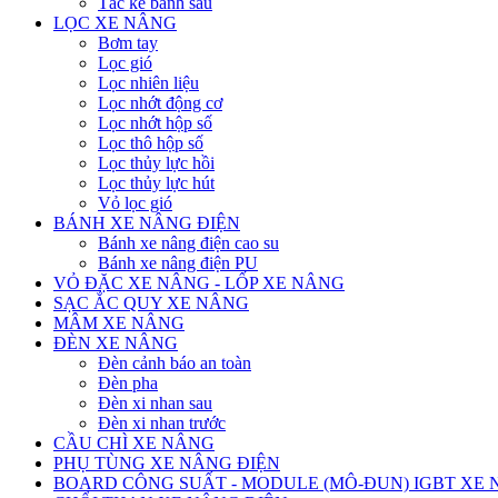
Tắc kê bánh sau
LỌC XE NÂNG
Bơm tay
Lọc gió
Lọc nhiên liệu
Lọc nhớt động cơ
Lọc nhớt hộp số
Lọc thô hộp số
Lọc thủy lực hồi
Lọc thủy lực hút
Vỏ lọc gió
BÁNH XE NÂNG ĐIỆN
Bánh xe nâng điện cao su
Bánh xe nâng điện PU
VỎ ĐẶC XE NÂNG - LỐP XE NÂNG
SẠC ẮC QUY XE NÂNG
MÂM XE NÂNG
ĐÈN XE NÂNG
Đèn cảnh báo an toàn
Đèn pha
Đèn xi nhan sau
Đèn xi nhan trước
CẦU CHÌ XE NÂNG
PHỤ TÙNG XE NÂNG ĐIỆN
BOARD CÔNG SUẤT - MODULE (MÔ-ĐUN) IGBT XE