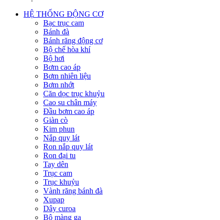
HỆ THỐNG ĐỘNG CƠ
Bạc trục cam
Bánh đà
Bánh răng động cơ
Bộ chế hòa khí
Bộ hơi
Bơm cao áp
Bơm nhiên liệu
Bơm nhớt
Căn dọc trục khuỷu
Cao su chân máy
Đầu bơm cao áp
Giàn cò
Kim phun
Nắp quy lát
Ron nắp quy lát
Ron đại tu
Tay dên
Trục cam
Trục khuỷu
Vành răng bánh đà
Xupap
Dây curoa
Bộ màng ga