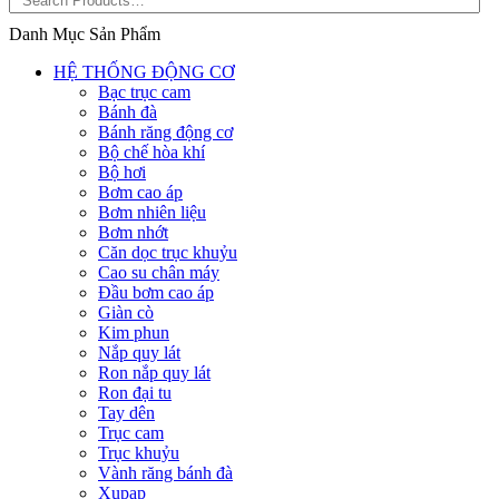
Danh Mục Sản Phẩm
HỆ THỐNG ĐỘNG CƠ
Bạc trục cam
Bánh đà
Bánh răng động cơ
Bộ chế hòa khí
Bộ hơi
Bơm cao áp
Bơm nhiên liệu
Bơm nhớt
Căn dọc trục khuỷu
Cao su chân máy
Đầu bơm cao áp
Giàn cò
Kim phun
Nắp quy lát
Ron nắp quy lát
Ron đại tu
Tay dên
Trục cam
Trục khuỷu
Vành răng bánh đà
Xupap