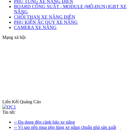
PHỤ TÙNG XE NÂNG ĐIỆN
BOARD CÔNG SUẤT - MODULE (MÔ-ĐUN) IGBT XE
NÂNG
CHỔI THAN XE NÂNG ĐIỆN
PHỤ KIỆN ẮC QUY XE NÂNG
CAMERA XE NÂNG
Mạng xã hội
Liên Kết Quảng Cáo
Tin tức
›› Đa dạng đèn cảnh báo xe nâng
›› Vì sao nên mua phụ tùng xe nâng chuẩn nhà sản xuất