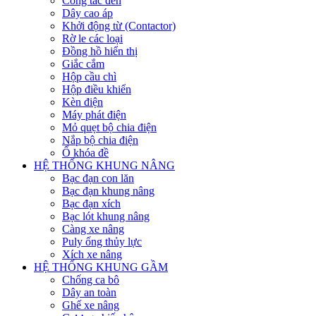
Công tắc đèn
Dây cao áp
Khởi động từ (Contactor)
Rờ le các loại
Đồng hồ hiển thị
Giắc cắm
Hộp cầu chì
Hộp điều khiển
Kèn điện
Máy phát điện
Mỏ quẹt bộ chia điện
Nắp bộ chia điện
Ổ khóa đề
HỆ THỐNG KHUNG NÂNG
Bạc đạn con lăn
Bạc đạn khung nâng
Bạc đạn xích
Bạc lót khung nâng
Càng xe nâng
Puly ống thủy lực
Xích xe nâng
HỆ THỐNG KHUNG GẦM
Chống ca bô
Dây an toàn
Ghế xe nâng