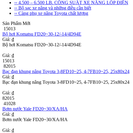
›› 4.500 – 6.500 LB. CÔNG SUẤT XE NÂNG LỐP ĐIỆN
›› Bộ sạc xe nâng và những điều cần biết
›› Càng phụ xe nâng Toyota chất lượng
Sản Phẩm Mới
15013
Bộ hơi Komatsu FD20~30-12/-14/4D94E
Giá: ₫
Bộ hơi Komatsu FD20~30-12/-14/4D94E
Giá: ₫
15013
82015
Bạc đạn khung nâng Toyota 3-8FD10~25, 4-7FB10~25, 25x80x24
Giá: ₫
Bạc đạn khung nâng Toyota 3-8FD10~25, 4-7FB10~25, 25x80x24
Giá: ₫
82015
41028
Bơm nước Yale FD20~30/XA/HA
Giá: ₫
Bơm nước Yale FD20~30/XA/HA
Giá: ₫