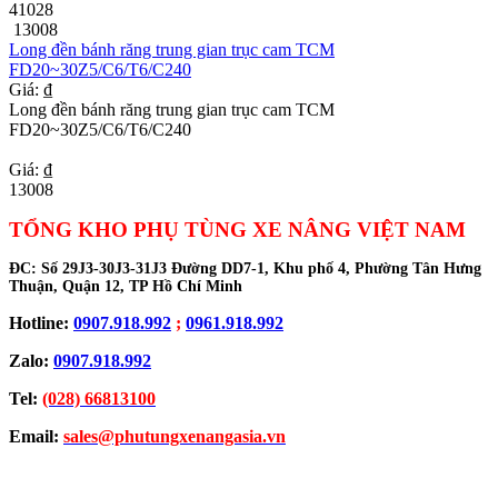
41028
13008
Long đền bánh răng trung gian trục cam TCM
FD20~30Z5/C6/T6/C240
Giá: ₫
Long đền bánh răng trung gian trục cam TCM
FD20~30Z5/C6/T6/C240
Giá: ₫
13008
TỔNG KHO PHỤ TÙNG XE NÂNG VIỆT NAM
ĐC:
Số 29J3-30J3-31J3 Đường DD7-1, Khu phố 4, Phường Tân Hưng
Thuận, Quận 12, TP Hồ Chí Minh
Hotline:
0907.918.992
;
0961.918.992
Zalo:
0907.918.992
Tel:
(028) 66813100
Email:
sales@phutungxenangasia.vn