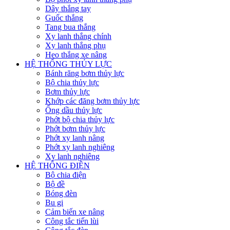
Dây thắng tay
Guốc thắng
Tang bua thắng
Xy lanh thắng chính
Xy lanh thắng phụ
Heo thắng xe nâng
HỆ THỐNG THỦY LỰC
Bánh răng bơm thủy lực
Bộ chia thủy lực
Bơm thủy lực
Khớp các đăng bơm thủy lực
Ống dầu thủy lực
Phớt bộ chia thủy lực
Phớt bơm thủy lực
Phớt xy lanh nâng
Phớt xy lanh nghiêng
Xy lanh nghiêng
HỆ THỐNG ĐIỆN
Bộ chia điện
Bộ đề
Bóng đèn
Bu gi
Cảm biến xe nâng
Công tắc tiến lùi