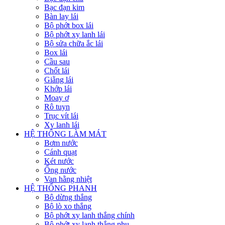
Bạc đạn kim
Bàn lay lái
Bộ phớt box lái
Bộ phớt xy lanh lái
Bộ sửa chữa ắc lái
Box lái
Cầu sau
Chốt lái
Giằng lái
Khớp lái
Moay ơ
Rô tuyn
Trục vít lái
Xy lanh lái
HỆ THỐNG LÀM MÁT
Bơm nước
Cánh quạt
Két nước
Ống nước
Van hằng nhiệt
HỆ THỐNG PHANH
Bộ dừng thắng
Bộ lò xo thắng
Bộ phớt xy lanh thắng chính
Bộ phớt xy lanh thắng phụ