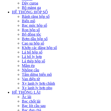
Dây curoa
Bộ màng ga
HỆ THỐNG HỘP SỐ
Bánh răng hộp số
Biến mô
Bạc móc hộp số
Ron hộp số
Bộ đồng tốc
Bơm dầu hộp số
Cao su hộp số
Khớp các đăng hộp số
Lá bố hộp số
Lá bố ly hợp
Lá thép hộp số
Mâm ép
Nhông cầu
Tấm dừng biến mô
Van điện từ
Xy lanh ly hợp chính
Xy lanh ly hợp phụ
HỆ THỐNG LÁI
Ắc lái
Bạc chốt lái
Bạc lót cầu sau
Bạc đạn chà