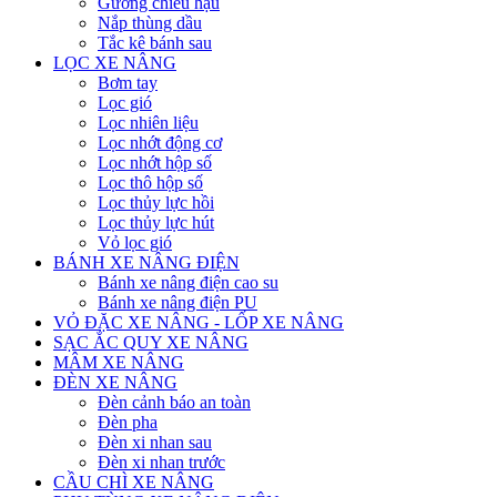
Gương chiếu hậu
Nắp thùng dầu
Tắc kê bánh sau
LỌC XE NÂNG
Bơm tay
Lọc gió
Lọc nhiên liệu
Lọc nhớt động cơ
Lọc nhớt hộp số
Lọc thô hộp số
Lọc thủy lực hồi
Lọc thủy lực hút
Vỏ lọc gió
BÁNH XE NÂNG ĐIỆN
Bánh xe nâng điện cao su
Bánh xe nâng điện PU
VỎ ĐẶC XE NÂNG - LỐP XE NÂNG
SẠC ẮC QUY XE NÂNG
MÂM XE NÂNG
ĐÈN XE NÂNG
Đèn cảnh báo an toàn
Đèn pha
Đèn xi nhan sau
Đèn xi nhan trước
CẦU CHÌ XE NÂNG