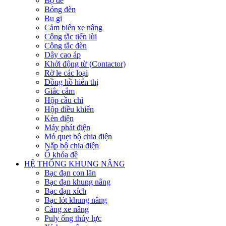
Bộ đề
Bóng đèn
Bu gi
Cảm biến xe nâng
Công tắc tiến lùi
Công tắc đèn
Dây cao áp
Khởi động từ (Contactor)
Rờ le các loại
Đồng hồ hiển thị
Giắc cắm
Hộp cầu chì
Hộp điều khiển
Kèn điện
Máy phát điện
Mỏ quẹt bộ chia điện
Nắp bộ chia điện
Ổ khóa đề
HỆ THỐNG KHUNG NÂNG
Bạc đạn con lăn
Bạc đạn khung nâng
Bạc đạn xích
Bạc lót khung nâng
Càng xe nâng
Puly ống thủy lực