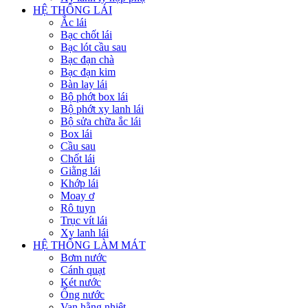
HỆ THỐNG LÁI
Ắc lái
Bạc chốt lái
Bạc lót cầu sau
Bạc đạn chà
Bạc đạn kim
Bàn lay lái
Bộ phớt box lái
Bộ phớt xy lanh lái
Bộ sửa chữa ắc lái
Box lái
Cầu sau
Chốt lái
Giằng lái
Khớp lái
Moay ơ
Rô tuyn
Trục vít lái
Xy lanh lái
HỆ THỐNG LÀM MÁT
Bơm nước
Cánh quạt
Két nước
Ống nước
Van hằng nhiệt