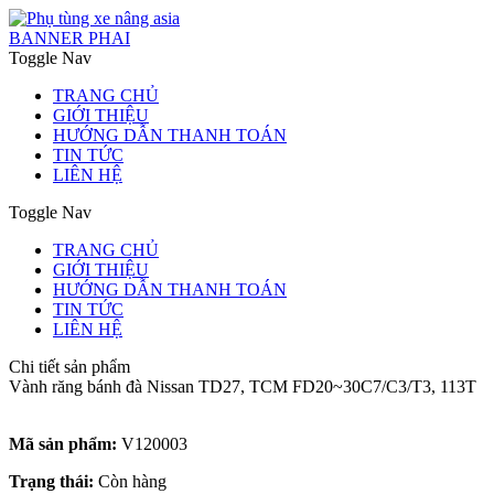
BANNER PHAI
Toggle Nav
TRANG CHỦ
GIỚI THIỆU
HƯỚNG DẪN THANH TOÁN
TIN TỨC
LIÊN HỆ
Toggle Nav
TRANG CHỦ
GIỚI THIỆU
HƯỚNG DẪN THANH TOÁN
TIN TỨC
LIÊN HỆ
Chi tiết sản phẩm
Vành răng bánh đà Nissan TD27, TCM FD20~30C7/C3/T3, 113T
Mã sản phẩm:
V120003
Trạng thái:
Còn hàng