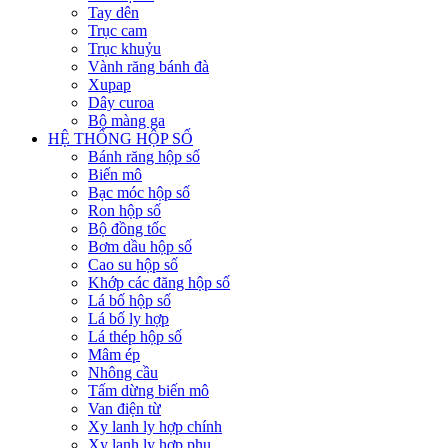
Tay dên
Trục cam
Trục khuỷu
Vành răng bánh đà
Xupap
Dây curoa
Bộ màng ga
HỆ THỐNG HỘP SỐ
Bánh răng hộp số
Biến mô
Bạc móc hộp số
Ron hộp số
Bộ đồng tốc
Bơm dầu hộp số
Cao su hộp số
Khớp các đăng hộp số
Lá bố hộp số
Lá bố ly hợp
Lá thép hộp số
Mâm ép
Nhông cầu
Tấm dừng biến mô
Van điện từ
Xy lanh ly hợp chính
Xy lanh ly hợp phụ