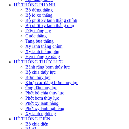
HỆ THỐNG PHANH
Bộ dừng thắng
Bộ lò xo thắng
Bộ phớt xy lanh thắng chính
Bộ phớt xy lanh thắng phụ
Dây thắng tay
Guốc thắng
Tang bua thắng
Xy lanh thắng chính
Xy lanh thắng phụ
Heo thắng xe nâng
HỆ THỐNG THỦY LỰC
Bánh răng bơm thủy lực
Bộ chia thủy lực
Bơm thủy lực
Khớp các đăng bơm thủy lực
Ống dầu thủy lực
Phớt bộ chia thủy lực
Phớt bơm thủy lực
Phớt xy lanh nâng
Phớt xy lanh nghiêng
Xy lanh nghiêng
HỆ THỐNG ĐIỆN
Bộ chia điện