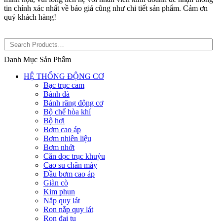
tin chính xác nhất về báo giá cũng như chi tiết sản phẩm. Cảm ơn
quý khách hàng!
Danh Mục Sản Phẩm
HỆ THỐNG ĐỘNG CƠ
Bạc trục cam
Bánh đà
Bánh răng động cơ
Bộ chế hòa khí
Bộ hơi
Bơm cao áp
Bơm nhiên liệu
Bơm nhớt
Căn dọc trục khuỷu
Cao su chân máy
Đầu bơm cao áp
Giàn cò
Kim phun
Nắp quy lát
Ron nắp quy lát
Ron đại tu