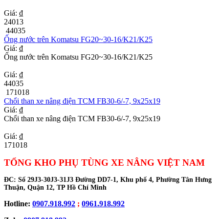
Giá: ₫
24013
44035
Ống nước trên Komatsu FG20~30-16/K21/K25
Giá: ₫
Ống nước trên Komatsu FG20~30-16/K21/K25
Giá: ₫
44035
171018
Chổi than xe nâng điện TCM FB30-6/-7, 9x25x19
Giá: ₫
Chổi than xe nâng điện TCM FB30-6/-7, 9x25x19
Giá: ₫
171018
TỔNG KHO PHỤ TÙNG XE NÂNG VIỆT NAM
ĐC:
Số 29J3-30J3-31J3 Đường DD7-1, Khu phố 4, Phường Tân Hưng
Thuận, Quận 12, TP Hồ Chí Minh
Hotline:
0907.918.992
;
0961.918.992