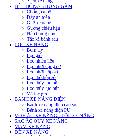
Xích xe nâng
HỆ THỐNG KHUNG GẦM
Chống ca bô
Dây an toàn
Ghế xe nâng
Gương chiếu hậu
Nắp thùng dầu
Tắc kê bánh sau
LỌC XE NÂNG
Bơm tay
Lọc gió
Lọc nhiên liệu
Lọc nhớt động cơ
Lọc nhớt hộp số
Lọc thô hộp số
Lọc thủy lực hồi
Lọc thủy lực hút
Vỏ lọc gió
BÁNH XE NÂNG ĐIỆN
Bánh xe nâng điện cao su
Bánh xe nâng điện PU
VỎ ĐẶC XE NÂNG - LỐP XE NÂNG
SẠC ẮC QUY XE NÂNG
MÂM XE NÂNG
ĐÈN XE NÂNG