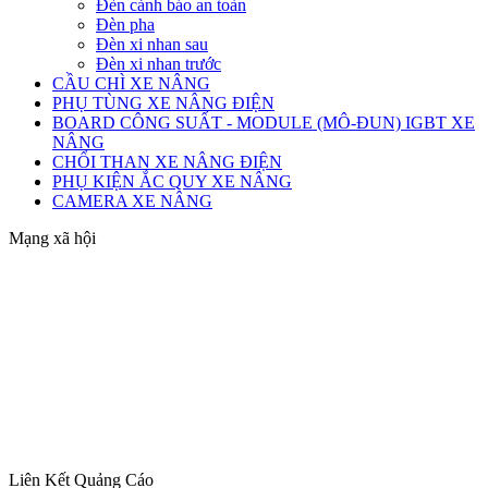
Đèn cảnh báo an toàn
Đèn pha
Đèn xi nhan sau
Đèn xi nhan trước
CẦU CHÌ XE NÂNG
PHỤ TÙNG XE NÂNG ĐIỆN
BOARD CÔNG SUẤT - MODULE (MÔ-ĐUN) IGBT XE
NÂNG
CHỔI THAN XE NÂNG ĐIỆN
PHỤ KIỆN ẮC QUY XE NÂNG
CAMERA XE NÂNG
Mạng xã hội
Liên Kết Quảng Cáo