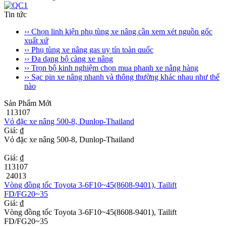
Tin tức
›› Chọn linh kiện phụ tùng xe nâng cần xem xét nguồn gốc
xuất xứ
›› Phụ tùng xe nâng gas uy tín toàn quốc
›› Đa dạng bộ càng xe nâng
›› Trọn bộ kinh nghiệm chọn mua phanh xe nâng hàng
›› Sạc pin xe nâng nhanh và thông thường khác nhau như thế
nào
Sản Phẩm Mới
113107
Vỏ đặc xe nâng 500-8, Dunlop-Thailand
Giá: ₫
Vỏ đặc xe nâng 500-8, Dunlop-Thailand
Giá: ₫
113107
24013
Vòng đồng tốc Toyota 3-6F10~45(8608-9401), Tailift
FD/FG20~35
Giá: ₫
Vòng đồng tốc Toyota 3-6F10~45(8608-9401), Tailift
FD/FG20~35