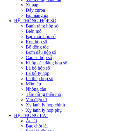
Xupap
Dây curoa
Bộ màng ga
HỆ THỐNG HỘP SỐ
Bánh răng hộp số
Biến mô
Bạc móc hộp số
Ron hộp số
Bộ đồng tốc
Bơm dầu hộp số
Cao su hộp số
Khớp các đăng hộp số
Lá bố hộp số
Lá bố ly hợp
Lá thép hộp số
Mâm ép
Nhông cầu
Tấm dừng biến mô
Van điện từ
Xy lanh ly hợp chính
Xy lanh ly hợp phụ
HỆ THỐNG LÁI
Ắc lái
Bạc chốt lái