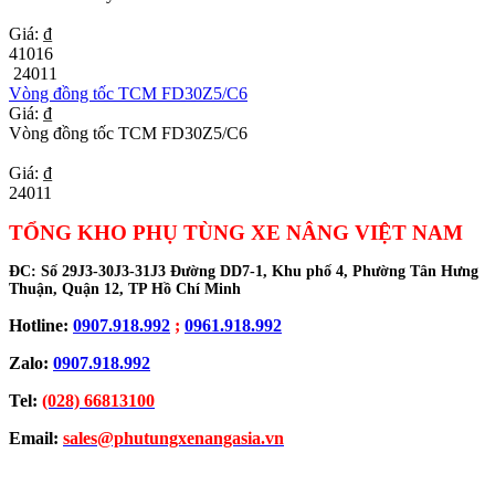
Giá: ₫
41016
24011
Vòng đồng tốc TCM FD30Z5/C6
Giá: ₫
Vòng đồng tốc TCM FD30Z5/C6
Giá: ₫
24011
TỔNG KHO PHỤ TÙNG XE NÂNG VIỆT NAM
ĐC:
Số 29J3-30J3-31J3 Đường DD7-1, Khu phố 4, Phường Tân Hưng
Thuận, Quận 12, TP Hồ Chí Minh
Hotline:
0907.918.992
;
0961.918.992
Zalo:
0907.918.992
Tel:
(028) 66813100
Email:
sales@phutungxenangasia.vn