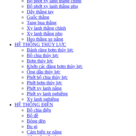
Bộ phớt xy lanh thắng chính
Bộ phớt xy lanh thắng phụ
Dây thắng tay
Guốc thắng
Tang bua thắng
Xy lanh thắng chính
Xy lanh thắng phụ
Heo thắng xe nâng
HỆ THỐNG THỦY LỰC
Bánh răng bơm thủy lực
Bộ chia thủy lực
Bơm thủy lực
Khớp các đăng bơm thủy lực
Ống dầu thủy lực
Phớt bộ chia thủy lực
Phớt bơm thủy lực
Phớt xy lanh nâng
Phớt xy lanh nghiêng
Xy lanh nghiêng
HỆ THỐNG ĐIỆN
Bộ chia điện
Bộ đề
Bóng đèn
Bu gi
Cảm biến xe nâng