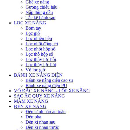
Ghế xe nâng
Gương chiếu hậu
Nắp thùng dầu
Tắc kê bánh sau
LỌC XE NÂNG
Bơm tay
Lọc gió
Lọc nhiên liệu
Lọc nhớt động cơ
Lọc nhớt hộp số
Lọc thô hộp số
Lọc thủy lực hồi
Lọc thủy lực hút
Vỏ lọc gió
BÁNH XE NÂNG ĐIỆN
Bánh xe nâng điện cao su
Bánh xe nâng điện PU
VỎ ĐẶC XE NÂNG - LỐP XE NÂNG
SẠC ẮC QUY XE NÂNG
MÂM XE NÂNG
ĐÈN XE NÂNG
Đèn cảnh báo an toàn
Đèn pha
Đèn xi nhan sau
Đèn xi nhan trước