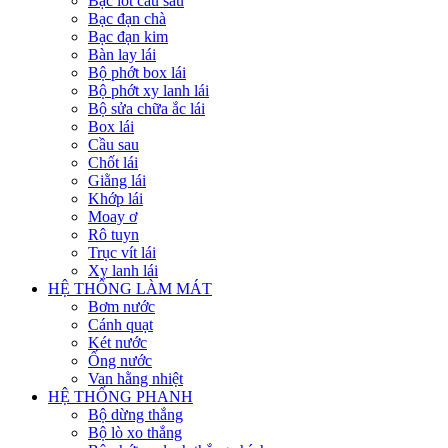
Bạc lót cầu sau
Bạc đạn chà
Bạc đạn kim
Bàn lay lái
Bộ phớt box lái
Bộ phớt xy lanh lái
Bộ sửa chữa ắc lái
Box lái
Cầu sau
Chốt lái
Giằng lái
Khớp lái
Moay ơ
Rô tuyn
Trục vít lái
Xy lanh lái
HỆ THỐNG LÀM MÁT
Bơm nước
Cánh quạt
Két nước
Ống nước
Van hằng nhiệt
HỆ THỐNG PHANH
Bộ dừng thắng
Bộ lò xo thắng