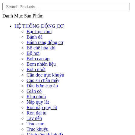
Danh Mục Sản Phẩm
HỆ THỐNG ĐỘNG CƠ
Bạc trục cam
Bánh đà
Bánh răng động cơ
Bộ chế hòa khí
Bộ hơi
Bơm cao áp
Bơm nhiên liệu
Bơm nhớt
Căn dọc trục khuỷu
Cao su chân máy
Đầu bơm cao áp
Giàn cò
Kim phun
Nắp quy lát
Ron nắp quy lát
Ron đại tu
Tay dên
Trục cam
Trục khuỷu
Vành răng bánh đà