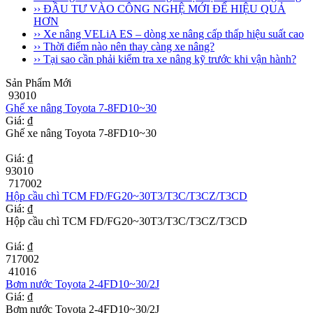
›› ĐẦU TƯ VÀO CÔNG NGHỆ MỚI ĐỂ HIỆU QUẢ
HƠN
›› Xe nâng VELiA ES – dòng xe nâng cấp thấp hiệu suất cao
›› Thời điểm nào nên thay càng xe nâng?
›› Tại sao cần phải kiểm tra xe nâng kỹ trước khi vận hành?
Sản Phẩm Mới
93010
Ghế xe nâng Toyota 7-8FD10~30
Giá: ₫
Ghế xe nâng Toyota 7-8FD10~30
Giá: ₫
93010
717002
Hộp cầu chì TCM FD/FG20~30T3/T3C/T3CZ/T3CD
Giá: ₫
Hộp cầu chì TCM FD/FG20~30T3/T3C/T3CZ/T3CD
Giá: ₫
717002
41016
Bơm nước Toyota 2-4FD10~30/2J
Giá: ₫
Bơm nước Toyota 2-4FD10~30/2J