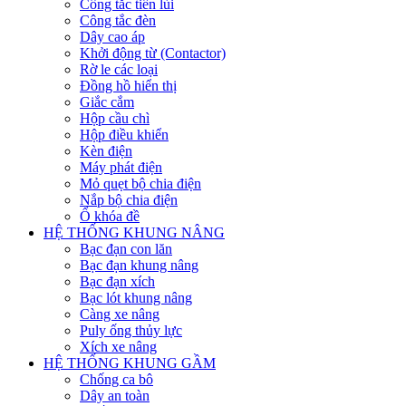
Công tắc tiến lùi
Công tắc đèn
Dây cao áp
Khởi động từ (Contactor)
Rờ le các loại
Đồng hồ hiển thị
Giắc cắm
Hộp cầu chì
Hộp điều khiển
Kèn điện
Máy phát điện
Mỏ quẹt bộ chia điện
Nắp bộ chia điện
Ổ khóa đề
HỆ THỐNG KHUNG NÂNG
Bạc đạn con lăn
Bạc đạn khung nâng
Bạc đạn xích
Bạc lót khung nâng
Càng xe nâng
Puly ống thủy lực
Xích xe nâng
HỆ THỐNG KHUNG GẦM
Chống ca bô
Dây an toàn