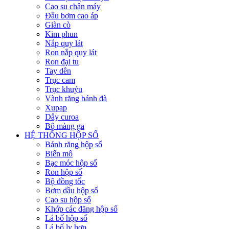
Cao su chân máy
Đầu bơm cao áp
Giàn cò
Kim phun
Nắp quy lát
Ron nắp quy lát
Ron đại tu
Tay dên
Trục cam
Trục khuỷu
Vành răng bánh đà
Xupap
Dây curoa
Bộ màng ga
HỆ THỐNG HỘP SỐ
Bánh răng hộp số
Biến mô
Bạc móc hộp số
Ron hộp số
Bộ đồng tốc
Bơm dầu hộp số
Cao su hộp số
Khớp các đăng hộp số
Lá bố hộp số
Lá bố ly hợp