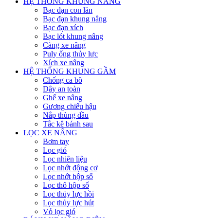
HỆ THỐNG KHUNG NÂNG
Bạc đạn con lăn
Bạc đạn khung nâng
Bạc đạn xích
Bạc lót khung nâng
Càng xe nâng
Puly ống thủy lực
Xích xe nâng
HỆ THỐNG KHUNG GẦM
Chống ca bô
Dây an toàn
Ghế xe nâng
Gương chiếu hậu
Nắp thùng dầu
Tắc kê bánh sau
LỌC XE NÂNG
Bơm tay
Lọc gió
Lọc nhiên liệu
Lọc nhớt động cơ
Lọc nhớt hộp số
Lọc thô hộp số
Lọc thủy lực hồi
Lọc thủy lực hút
Vỏ lọc gió