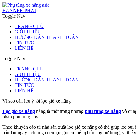
BANNER PHAI
Toggle Nav
TRANG CHỦ
GIỚI THIỆU
HƯỚNG DẪN THANH TOÁN
TIN TỨC
LIÊN HỆ
Toggle Nav
TRANG CHỦ
GIỚI THIỆU
HƯỚNG DẪN THANH TOÁN
TIN TỨC
LIÊN HỆ
Vì sao cần lưu ý tới lọc gió xe nâng
Lọc gió xe nâng
hàng là một trong những
phụ tùng xe nâng
vô cùng
phận phụ tùng này.
Theo khuyến cáo từ nhà sản xuất lọc gió xe nâng có thể giúp lọc bụi 
bẩn lâu ngày tích tụ lại nên lọc gió có thể bị bẩn hay hư hỏng, vì thế