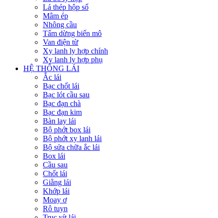
Lá thép hộp số
Mâm ép
Nhông cầu
Tấm dừng biến mô
Van điện từ
Xy lanh ly hợp chính
Xy lanh ly hợp phụ
HỆ THỐNG LÁI
Ắc lái
Bạc chốt lái
Bạc lót cầu sau
Bạc đạn chà
Bạc đạn kim
Bàn lay lái
Bộ phớt box lái
Bộ phớt xy lanh lái
Bộ sửa chữa ắc lái
Box lái
Cầu sau
Chốt lái
Giằng lái
Khớp lái
Moay ơ
Rô tuyn
Trục vít lái