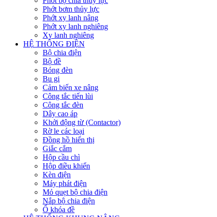
Phớt bộ chia thủy lực
Phớt bơm thủy lực
Phớt xy lanh nâng
Phớt xy lanh nghiêng
Xy lanh nghiêng
HỆ THỐNG ĐIỆN
Bộ chia điện
Bộ đề
Bóng đèn
Bu gi
Cảm biến xe nâng
Công tắc tiến lùi
Công tắc đèn
Dây cao áp
Khởi động từ (Contactor)
Rờ le các loại
Đồng hồ hiển thị
Giắc cắm
Hộp cầu chì
Hộp điều khiển
Kèn điện
Máy phát điện
Mỏ quẹt bộ chia điện
Nắp bộ chia điện
Ổ khóa đề