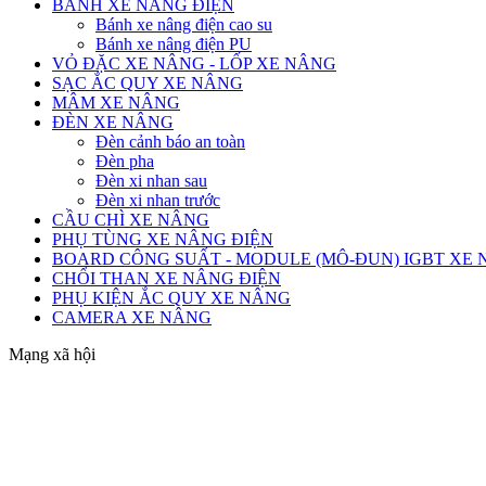
BÁNH XE NÂNG ĐIỆN
Bánh xe nâng điện cao su
Bánh xe nâng điện PU
VỎ ĐẶC XE NÂNG - LỐP XE NÂNG
SẠC ẮC QUY XE NÂNG
MÂM XE NÂNG
ĐÈN XE NÂNG
Đèn cảnh báo an toàn
Đèn pha
Đèn xi nhan sau
Đèn xi nhan trước
CẦU CHÌ XE NÂNG
PHỤ TÙNG XE NÂNG ĐIỆN
BOARD CÔNG SUẤT - MODULE (MÔ-ĐUN) IGBT XE
CHỔI THAN XE NÂNG ĐIỆN
PHỤ KIỆN ẮC QUY XE NÂNG
CAMERA XE NÂNG
Mạng xã hội