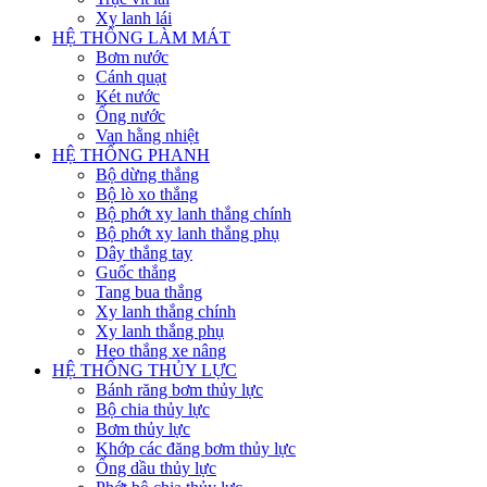
Xy lanh lái
HỆ THỐNG LÀM MÁT
Bơm nước
Cánh quạt
Két nước
Ống nước
Van hằng nhiệt
HỆ THỐNG PHANH
Bộ dừng thắng
Bộ lò xo thắng
Bộ phớt xy lanh thắng chính
Bộ phớt xy lanh thắng phụ
Dây thắng tay
Guốc thắng
Tang bua thắng
Xy lanh thắng chính
Xy lanh thắng phụ
Heo thắng xe nâng
HỆ THỐNG THỦY LỰC
Bánh răng bơm thủy lực
Bộ chia thủy lực
Bơm thủy lực
Khớp các đăng bơm thủy lực
Ống dầu thủy lực