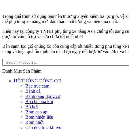
Trong quá trình sử dụng bạn nên thường xuyên kiểm tra lọc gió, vệ sin
thế phụ tùng xe nâng mới đảm bảo chất lượng và hiệu quả nhất.
Hiện nay tại công ty TNHH phụ tùng xe nâng Asia chúng tôi đang cung
được tư vấn hỗ trợ và sửa chữa tốt nhất nhé!
Bên cạnh lọc gió chúng tôi còn cung cấp rất nhiều dòng phụ tùng xe
hãng và hiệu quả ổn định lâu dài. Gọi ngay để được tư vấn 24/7 và báo
Danh Mục Sản Phẩm
HỆ THỐNG ĐỘNG CƠ
Bạc trục cam
Bánh đà
Bánh răng động cơ
Bộ chế hòa khí
Bộ hơi
Bơm cao áp
Bơm nhiên liệu
Bơm nhớt
Căn dọc trục khuỷu