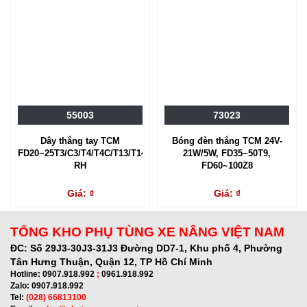
55003
73023
Dây thắng tay TCM
Bóng đèn thắng TCM 24V-
FD20~25T3/C3/T4/T4C/T13/T14/C13/C14,
21W/5W, FD35~50T9,
RH
FD60~100Z8
Giá: ₫
Giá: ₫
TỔNG KHO PHỤ TÙNG XE NÂNG VIỆT NAM
ĐC:
Số 29J3-30J3-31J3 Đường DD7-1, Khu phố 4, Phường
Tân Hưng Thuận, Quận 12, TP Hồ Chí Minh
Hotline:
0907.918.992
;
0961.918.992
Zalo:
0907.918.992
Tel:
(028) 66813100