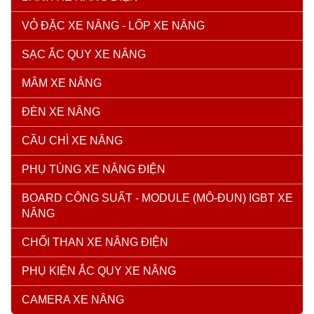
VỎ ĐẶC XE NÂNG - LỐP XE NÂNG
SẠC ẮC QUY XE NÂNG
MÂM XE NÂNG
ĐÈN XE NÂNG
CẦU CHÌ XE NÂNG
PHỤ TÙNG XE NÂNG ĐIỆN
BOARD CÔNG SUẤT - MODULE (MÔ-ĐUN) IGBT XE
NÂNG
CHỔI THAN XE NÂNG ĐIỆN
PHỤ KIỆN ẮC QUY XE NÂNG
CAMERA XE NÂNG