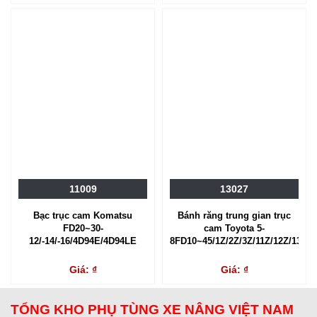
11009
13027
Bạc trục cam Komatsu
Bánh răng trung gian trục
FD20~30-
cam Toyota 5-
12/-14/-16/4D94E/4D94LE
8FD10~45/1Z/2Z/3Z/11Z/12Z/13Z/1
Giá: ₫
Giá: ₫
TỔNG KHO PHỤ TÙNG XE NÂNG VIỆT NAM