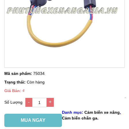
Mã sản phẩm:
75034
Trạng thái:
Còn hàng
Giá Bán: ₫
.
-
+
Số Lượng
1
Danh mục:
Cảm biến xe nâng
,
Cảm biến chân ga
.
MUA NGAY