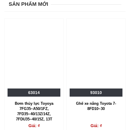
SẢN PHẨM MỚI
63014
93010
Bơm thủy lực Toyoya
Ghế xe nâng Toyota 7-
7FG35~A50/1FZ,
8FD10~30
7FD35~40/13Z/14Z,
7FDU35~40/15Z, 13T
Giá: ₫
Giá: ₫