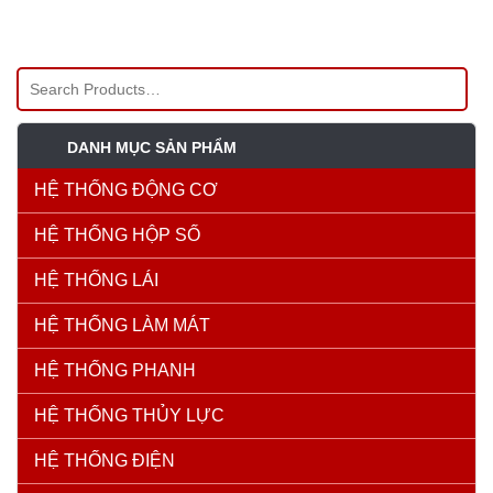
DANH MỤC SẢN PHẨM
HỆ THỐNG ĐỘNG CƠ
HỆ THỐNG HỘP SỐ
HỆ THỐNG LÁI
HỆ THỐNG LÀM MÁT
HỆ THỐNG PHANH
HỆ THỐNG THỦY LỰC
HỆ THỐNG ĐIỆN