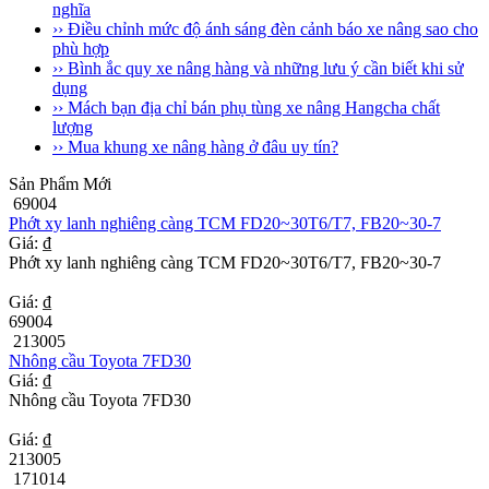
nghĩa
›› Điều chỉnh mức độ ánh sáng đèn cảnh báo xe nâng sao cho
phù hợp
›› Bình ắc quy xe nâng hàng và những lưu ý cần biết khi sử
dụng
›› Mách bạn địa chỉ bán phụ tùng xe nâng Hangcha chất
lượng
›› Mua khung xe nâng hàng ở đâu uy tín?
Sản Phẩm Mới
69004
Phớt xy lanh nghiêng càng TCM FD20~30T6/T7, FB20~30-7
Giá: ₫
Phớt xy lanh nghiêng càng TCM FD20~30T6/T7, FB20~30-7
Giá: ₫
69004
213005
Nhông cầu Toyota 7FD30
Giá: ₫
Nhông cầu Toyota 7FD30
Giá: ₫
213005
171014