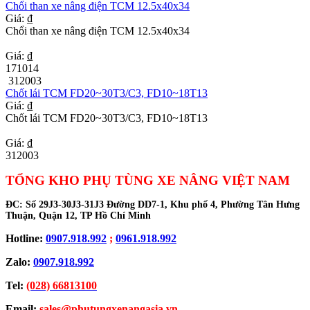
Chổi than xe nâng điện TCM 12.5x40x34
Giá: ₫
Chổi than xe nâng điện TCM 12.5x40x34
Giá: ₫
171014
312003
Chốt lái TCM FD20~30T3/C3, FD10~18T13
Giá: ₫
Chốt lái TCM FD20~30T3/C3, FD10~18T13
Giá: ₫
312003
TỔNG KHO PHỤ TÙNG XE NÂNG VIỆT NAM
ĐC:
Số 29J3-30J3-31J3 Đường DD7-1, Khu phố 4, Phường Tân Hưng
Thuận, Quận 12, TP Hồ Chí Minh
Hotline:
0907.918.992
;
0961.918.992
Zalo:
0907.918.992
Tel:
(028) 66813100
Email:
sales@phutungxenangasia.vn