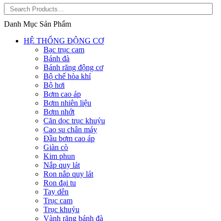
Danh Mục Sản Phẩm
HỆ THỐNG ĐỘNG CƠ
Bạc trục cam
Bánh đà
Bánh răng động cơ
Bộ chế hòa khí
Bộ hơi
Bơm cao áp
Bơm nhiên liệu
Bơm nhớt
Căn dọc trục khuỷu
Cao su chân máy
Đầu bơm cao áp
Giàn cò
Kim phun
Nắp quy lát
Ron nắp quy lát
Ron đại tu
Tay dên
Trục cam
Trục khuỷu
Vành răng bánh đà