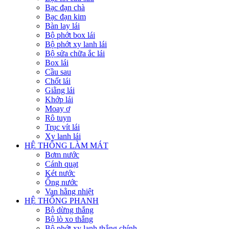
Bạc đạn chà
Bạc đạn kim
Bàn lay lái
Bộ phớt box lái
Bộ phớt xy lanh lái
Bộ sửa chữa ắc lái
Box lái
Cầu sau
Chốt lái
Giằng lái
Khớp lái
Moay ơ
Rô tuyn
Trục vít lái
Xy lanh lái
HỆ THỐNG LÀM MÁT
Bơm nước
Cánh quạt
Két nước
Ống nước
Van hằng nhiệt
HỆ THỐNG PHANH
Bộ dừng thắng
Bộ lò xo thắng
Bộ phớt xy lanh thắng chính