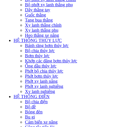
Bộ phớt xy lanh thắng phụ
Dây thắng tay
Guốc thắng
Tang bua thắng
Xy lanh thắng chính
Xy lanh thắng phụ
Heo thắng xe nâng
HỆ THỐNG THỦY LỰC
Bánh răng bơm thủy lực
Bộ chia thủy lực
Bơm thủy lực
Khớp các đăng bơm thủy lực
Ống dầu thủy lực
Phớt bộ chia thủy lực
Phớt bơm thủy lực
Phớt xy lanh nâng
Phớt xy lanh nghiêng
Xy lanh nghiêng
HỆ THỐNG ĐIỆN
Bộ chia điện
Bộ đề
Bóng đèn
Bu gi
Cảm biến xe nâng