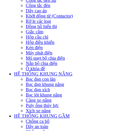
Công tắc tiến lùi
Công tắc đèn
Dây cao áp
Khởi động từ (Contactor)
Rờ le các loại
Đồng hồ hiển thị
Giắc cắm
Hộp cầu chì
Hộp điều khiển
Kèn điện
Máy phát điện
Mỏ quẹt bộ chia điện
Nắp bộ chia điện
Ổ khóa đề
HỆ THỐNG KHUNG NÂNG
Bạc đạn con lăn
Bạc đạn khung nâng
Bạc đạn xích
Bạc lót khung nâng
Càng xe nâng
Puly ống thủy lực
Xích xe nâng
HỆ THỐNG KHUNG GẦM
Chống ca bô
Dây an toàn