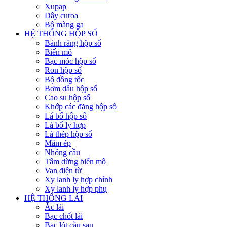
Xupap
Dây curoa
Bộ màng ga
HỆ THỐNG HỘP SỐ
Bánh răng hộp số
Biến mô
Bạc móc hộp số
Ron hộp số
Bộ đồng tốc
Bơm dầu hộp số
Cao su hộp số
Khớp các đăng hộp số
Lá bố hộp số
Lá bố ly hợp
Lá thép hộp số
Mâm ép
Nhông cầu
Tấm dừng biến mô
Van điện từ
Xy lanh ly hợp chính
Xy lanh ly hợp phụ
HỆ THỐNG LÁI
Ắc lái
Bạc chốt lái
Bạc lót cầu sau