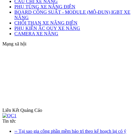
CẦU CHÌ XE NÂNG
PHỤ TÙNG XE NÂNG ĐIỆN
BOARD CÔNG SUẤT - MODULE (MÔ-ĐUN) IGBT XE
NÂNG
CHỔI THAN XE NÂNG ĐIỆN
PHỤ KIỆN ẮC QUY XE NÂNG
CAMERA XE NÂNG
Mạng xã hội
Liên Kết Quảng Cáo
Tin tức
›› Tại sao gia công phần mềm bảo trì theo kế hoạch lại có ý