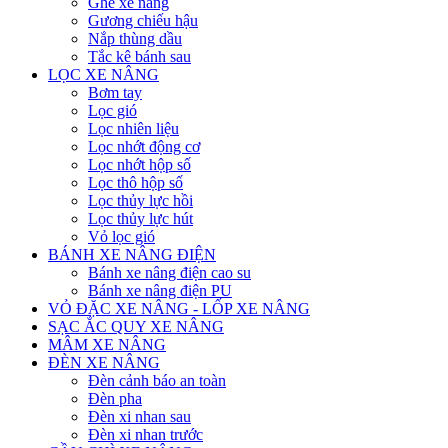
Ghế xe nâng
Gương chiếu hậu
Nắp thùng dầu
Tắc kê bánh sau
LỌC XE NÂNG
Bơm tay
Lọc gió
Lọc nhiên liệu
Lọc nhớt động cơ
Lọc nhớt hộp số
Lọc thô hộp số
Lọc thủy lực hồi
Lọc thủy lực hút
Vỏ lọc gió
BÁNH XE NÂNG ĐIỆN
Bánh xe nâng điện cao su
Bánh xe nâng điện PU
VỎ ĐẶC XE NÂNG - LỐP XE NÂNG
SẠC ẮC QUY XE NÂNG
MÂM XE NÂNG
ĐÈN XE NÂNG
Đèn cảnh báo an toàn
Đèn pha
Đèn xi nhan sau
Đèn xi nhan trước