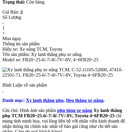
Trạng thái:
Còn hàng
Giá Bán: ₫
Số Lượng
-
1
+
Mua ngay
Thông tin sản phẩm
Hiệu xe: Xe nâng TCM, Toyota
Tên sản phẩm: Xy lanh thắng phụ xe nâng
Model xe: FB20~25-6/-7/-8/-7V/-8V, 4~6FB20~25
Bình Luận về sản phẩm
.
Danh mục:
Xy lanh thắng phụ
,
Heo thắng xe nâng
.
Ghi chú: Hình ảnh sản phẩm
phụ tùng xe nâng
Xy lanh thắng
phụ TCM FB20~25-6/-7/-8/-7V/-8V, Toyota 4~6FB20~25
chỉ
mang tính minh họa, vui lòng liên hệ với nhân viên kinh doanh để
nhận thông tin chính xác nhất về báo giá cũng như chi tiết sản
phẩm. Cảm ơn quý khách hàng!